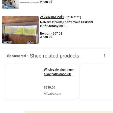
2 000 Kč
Zakleni pro lodžii
- [25.6. 2026]
Nabizim k prodeji bezrámové
zaskleni
lodžie/
terasy
od f ...
Beroun - 267 01
4 000 Kč