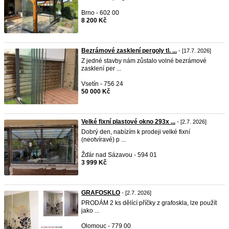
Brno - 602 00
8 200 Kč
Bezrámové zasklení pergoly tl. ...
- [17.7. 2026]
Z jedné stavby nám zůstalo volné bezrámové
zasklení per ...
Vsetín - 756 24
50 000 Kč
Velké fixní plastové okno 293x ...
- [2.7. 2026]
Dobrý den, nabízím k prodeji velké fixní
(neotvíravé) p ...
Žďár nad Sázavou - 594 01
3 999 Kč
GRAFOSKLO
- [2.7. 2026]
PRODÁM 2 ks dělící příčky z grafoskla, lze použít
jako ...
Olomouc - 779 00