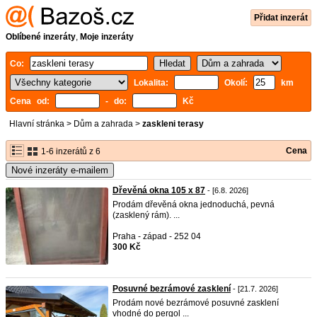
Přidat inzerát
Oblíbené inzeráty
,
Moje inzeráty
Co:
Lokalita:
Okolí:
km
Cena od:
- do:
Kč
Hlavní stránka
>
Dům a zahrada
>
zaskleni terasy
Cena
1-6 inzerátů z 6
Nové inzeráty e-mailem
Dřevěná okna 105 x 87
- [6.8. 2026]
Prodám dřevěná okna jednoduchá, pevná
(zasklený rám). ...
Praha - západ - 252 04
300 Kč
Posuvné bezrámové zasklení
- [21.7. 2026]
Prodám nové bezrámové posuvné zasklení
vhodné do pergol ...