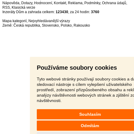
Nápověda
,
Dotazy
,
Hodnocení
,
Kontakt
,
Reklama
,
Podmínky
,
Ochrana údajů
,
RSS
,
Inzeráty Dům a zahrada celkem:
123430
, za 24 hodin:
3760
Mapa kategorií
,
Nejvyhledávanější výrazy
Země:
Česká republika
,
Slovensko
,
Polsko
,
Rakousko
Používáme soubory cookies
Tyto webové stránky používají soubory cookies a da
sledovací nástroje s cílem vylepšení uživatelského
prostředí, zobrazení přizpůsobeného obsahu a rek
analýzy návštěvnosti webových stránek a zjištění z
návštěvnosti.
Souhlasím
Odmítám