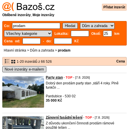
Přidat inzerát
Oblíbené inzeráty
,
Moje inzeráty
Co:
Lokalita:
Okolí:
km
Cena od:
- do:
Kč
Hlavní stránka
>
Dům a zahrada
>
prodam
Cena
1-20 inzerátů z 66 526
Nové inzeráty e-mailem
Party stan
-
TOP
- [7.8. 2026]
Dobrý den prodám party stan ,stáří 4 roky. Plně
funkčn ...
Pardubice - 530 02
35 000 Kč
Zánovní fasádní lešení
-
TOP
- [7.8. 2026]
Z důvodu ukončení činnosti prodám rámové
použité lešen ...