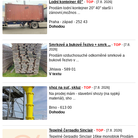
Lodní kontejner 40"
-
TOP
- [7.8. 2026]
Prodám lodní kontejner 20" 40" starší i
zánovní,možnos ...
Praha - západ - 252 43
Dohodou
Smrkové a bukové řezivo + smrk ...
-
TOP
- [7.8.
2026]
Prodám vzduchosuché odkorněné smrkové a
bukové řezivo v ...
Jihlava - 589 01
V textu
shoz na suť, skluz
-
TOP
- [7.8. 2026]
Na prodej mám - stavební shozy (na sypký
materiál), sho ...
Brno - 613 00
Dohodou
Tepelné čerpadlo Sinclair
-
TOP
- [7.8. 2026]
Tepelné čerpadlo Sinclair 16kw monoblok Prodám