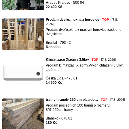
Hradec Králové - 500 04
22 400 Kč
Prodám dveře….okna z borovice
-
TOP
- [7.8.
2026]
Prodám dveře,okna z masivní borovice,zaskleno
dvojsklem ...
Bruntál - 793 42
Dohodou
Klimatizace Xiaomy 3,5kw
-
TOP
- [7.8. 2026]
Prodám klimatizaci Xiaomy.Výkon chlazení 3,5kw /
topění ...
Česká Lípa - 473 01
14 500 Kč
tramy hranoly 250 cm platí do ...
-
TOP
- [7.8. 2026]
Prodám posledních 100 trámů o rozměru
8*9*250cm.tramy j ...
Blansko - 678 01
180 Kč