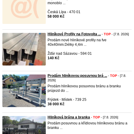
monoblo ...
Česká Lípa - 470 01
58 000 Kč
Hliníkové Profily na Fotovolta ...
-
TOP
- [7.8. 2026]
Prodám nové hliníkové profily na fve
40x40mm.Délky 4,4m ...
Žďár nad Sázavou - 594 01
140 Kč
Prodám hliníkovou posuvnou brá ...
-
TOP
- [7.8.
2026]
Prodám hliníkovou posuvnou bránu a branku
prújezd do ...
Frýdek - Místek - 739 25
38 000 Kč
Hliníková brána a branka
-
TOP
- [7.8. 2026]
Prodám posuvnou a křídlovou hliníkovou bránu a
branku ...