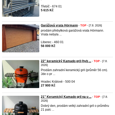
Třebíč - 674 01
5 615 Kč
Garážová vrata Hörmann
-
TOP
- [7.8. 2026]
prodám přebytková garážová vrata Hörmann.
Vrata nebyla ...
Liberec - 460 01
56 000 Kč
22" keramický Kamado gril (hyb ...
-
TOP
- [7.8.
2026]
Prodám zahradní keramický gril (průměr 56 cm).
Jde o pr ...
Hradec Králové - 500 04
27 900 Kč
21" Keramický Kamado gril na u ...
-
TOP
- [7.8.
2026]
Dobrý den, prodám velký zahradní gril o průměru
21 palc ...