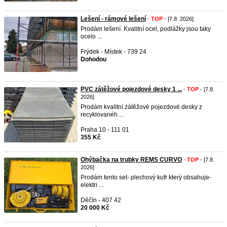
Lešení - rámové lešení
-
TOP
- [7.8. 2026]
Prodám lešení. Kvalitní ocel, podlážky jsou taky
ocelo ...
Frýdek - Místek - 739 24
Dohodou
PVC zátěžové pojezdové desky 1 ...
-
TOP
- [7.8.
2026]
Prodám kvalitní zátěžové pojezdové desky z
recyklovanéh ...
Praha 10 - 111 01
355 Kč
Ohýbačka na trubky REMS CURVO
-
TOP
- [7.8.
2026]
Prodám tento set- plechový kufr který obsahuje-
elektri ...
Děčín - 407 42
20 000 Kč