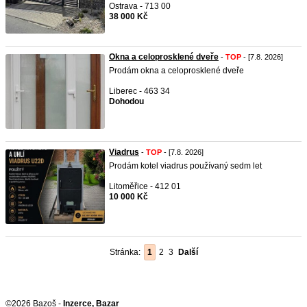
Ostrava - 713 00
38 000 Kč
Okna a celoprosklené dveře
-
TOP
- [7.8. 2026]
Prodám okna a celoprosklené dveře
Liberec - 463 34
Dohodou
Viadrus
-
TOP
- [7.8. 2026]
Prodám kotel viadrus používaný sedm let
Litoměřice - 412 01
10 000 Kč
Stránka:
1
2
3
Další
©2026 Bazoš -
Inzerce, Bazar