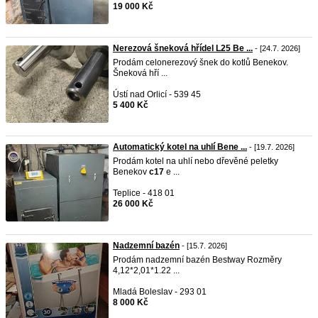
19 000 Kč
Nerezová šneková hřídel L25 Be ...
- [24.7. 2026]
Prodám celonerezový šnek do kotlů Benekov.
Šneková hří ...
Ústí nad Orlicí - 539 45
5 400 Kč
Automatický kotel na uhlí Bene ...
- [19.7. 2026]
Prodám kotel na uhlí nebo dřevěné peletky
Benekov
c17
e ...
Teplice - 418 01
26 000 Kč
Nadzemní bazén
- [15.7. 2026]
Prodám nadzemní bazén Bestway Rozměry
4,12*2,01*1.22 ...
Mladá Boleslav - 293 01
8 000 Kč