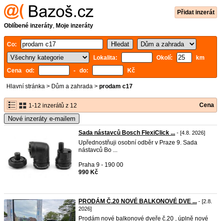
Přidat inzerát
Oblíbené inzeráty
,
Moje inzeráty
Co:
Lokalita:
Okolí:
km
Cena od:
- do:
Kč
Hlavní stránka
>
Dům a zahrada
>
prodam c17
Cena
1-12 inzerátů z 12
Nové inzeráty e-mailem
Sada nástavců Bosch FlexiClick ...
- [4.8. 2026]
Upřednostňuji osobní odběr v Praze 9. Sada
nástavců Bo ...
Praha 9 - 190 00
990 Kč
PRODÁM Č.20 NOVÉ BALKONOVÉ DVE ...
- [2.8.
2026]
Prodám nové balkonové dveře č.20 , úplně nové