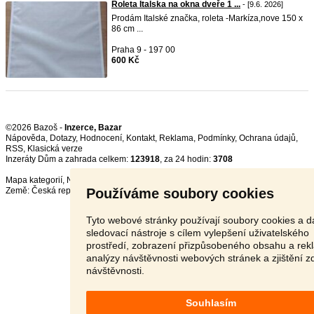
Roleta Italska na okna dveře 1 ...
- [9.6. 2026]
Prodám Italské značka, roleta -Markíza,nove 150 x
86 cm ...
Praha 9 - 197 00
600 Kč
©2026 Bazoš -
Inzerce, Bazar
Nápověda
,
Dotazy
,
Hodnocení
,
Kontakt
,
Reklama
,
Podmínky
,
Ochrana údajů
,
RSS
,
Inzeráty Dům a zahrada celkem:
123918
, za 24 hodin:
3708
Mapa kategorií
,
Nejvyhledávanější výrazy
Používáme soubory cookies
Země:
Česká republika
,
Slovensko
,
Polsko
,
Rakousko
Tyto webové stránky používají soubory cookies a da
sledovací nástroje s cílem vylepšení uživatelského
prostředí, zobrazení přizpůsobeného obsahu a rek
analýzy návštěvnosti webových stránek a zjištění z
návštěvnosti.
Souhlasím