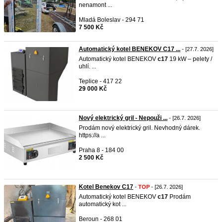
nenamont ...
Mladá Boleslav - 294 71
7 500 Kč
Automatický kotel BENEKOV C17 ...
- [27.7. 2026]
Automatický kotel BENEKOV
c17
19 kW – pelety /
uhlí. ...
Teplice - 417 22
29 000 Kč
Nový elektrický gril - Nepouži ...
- [26.7. 2026]
Prodám nový elektrický gril. Nevhodný dárek.
https://a ...
Praha 8 - 184 00
2 500 Kč
Kotel Benekov C17
-
TOP
- [26.7. 2026]
Automatický kotel BENEKOV
c17
Prodám
automatický kot ...
Beroun - 268 01