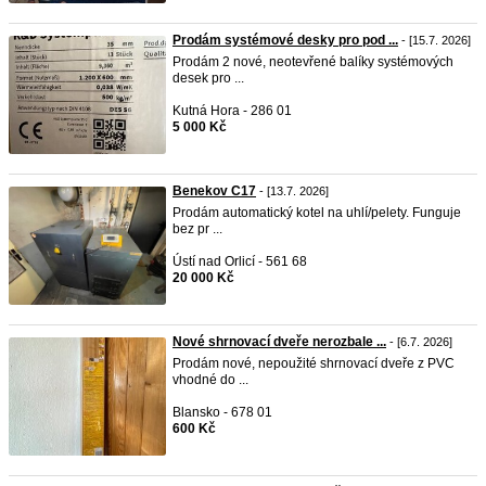
Prodám systémové desky pro pod ...
- [15.7. 2026]
Prodám 2 nové, neotevřené balíky systémových
desek pro ...
Kutná Hora - 286 01
5 000 Kč
Benekov C17
- [13.7. 2026]
Prodám automatický kotel na uhlí/pelety. Funguje
bez pr ...
Ústí nad Orlicí - 561 68
20 000 Kč
Nové shrnovací dveře nerozbale ...
- [6.7. 2026]
Prodám nové, nepoužité shrnovací dveře z PVC
vhodné do ...
Blansko - 678 01
600 Kč