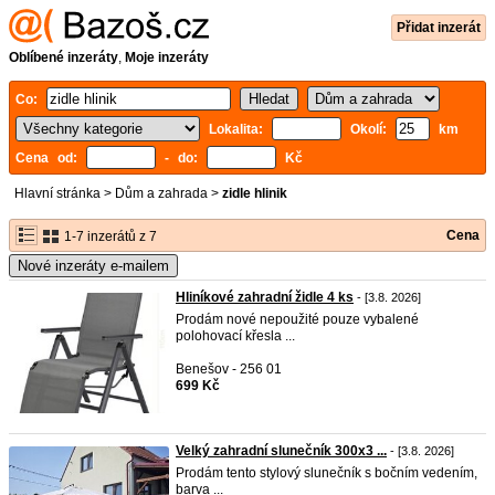
Přidat inzerát
Oblíbené inzeráty
,
Moje inzeráty
Co:
Lokalita:
Okolí:
km
Cena od:
- do:
Kč
Hlavní stránka
>
Dům a zahrada
>
zidle hlinik
Cena
1-7 inzerátů z 7
Nové inzeráty e-mailem
Hliníkové zahradní židle 4 ks
- [3.8. 2026]
Prodám nové nepoužité pouze vybalené
polohovací křesla ...
Benešov - 256 01
699 Kč
Velký zahradní slunečník 300x3 ...
- [3.8. 2026]
Prodám tento stylový slunečník s bočním vedením,
barva ...