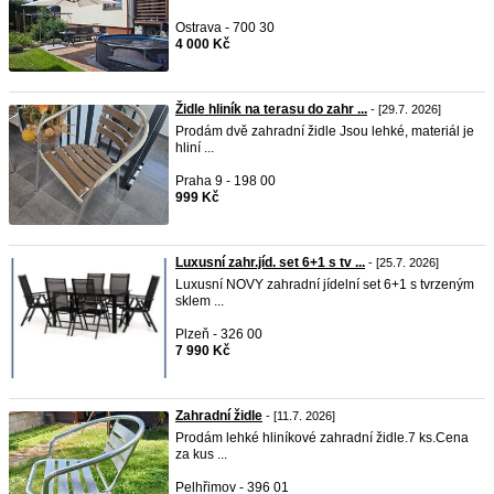
Ostrava - 700 30
4 000 Kč
Židle hliník na terasu do zahr ...
- [29.7. 2026]
Prodám dvě zahradní židle Jsou lehké, materiál je
hliní ...
Praha 9 - 198 00
999 Kč
Luxusní zahr.jíd. set 6+1 s tv ...
- [25.7. 2026]
Luxusní NOVY zahradní jídelní set 6+1 s tvrzeným
sklem ...
Plzeň - 326 00
7 990 Kč
Zahradní židle
- [11.7. 2026]
Prodám lehké hliníkové zahradní židle.7 ks.Cena
za kus ...
Pelhřimov - 396 01