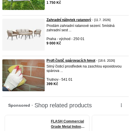
1 750 Kč
Zahradní nábytek ratanový
- [11.7. 2026]
Prodám zahradní ratanové sezení. 5místná
zahradní sest ...
Praha - východ - 250 01
9 000 Kč
Profi čistič spárovacích hmot
- [18.6. 2026]
Silný čisticí prostředek na zaschlou epoxidovou
spárova ...
Trutnov - 541 01
399 Kč