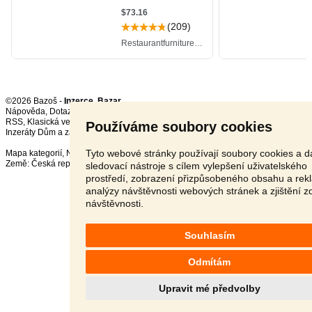
©2026 Bazoš -
Inzerce, Bazar
Nápověda
,
Dotazy
,
Hodnocení
,
Kontakt
,
Reklama
,
Podmínky
,
Ochrana údajů
,
RSS
,
Používáme soubory cookies
Inzeráty Dům a zahrada celkem:
124089
, za 24 hodin:
3631
Tyto webové stránky používají soubory cookies a da
Mapa kategorií
,
Nejvyhledávanější výrazy
Země:
Česká republika
,
Slovensko
,
Polsko
,
Rakousko
sledovací nástroje s cílem vylepšení uživatelského
prostředí, zobrazení přizpůsobeného obsahu a rek
analýzy návštěvnosti webových stránek a zjištění z
návštěvnosti.
Souhlasím
Odmítám
Upravit mé předvolby