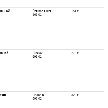
 000 Kč
Ústí nad Orlicí
151 x
565 01
000 Kč
Břeclav
279 x
693 01
textu
Hodonín
329 x
696 02