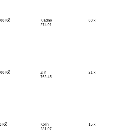
900 Kč
Kladno
60 x
274 01
000 Kč
Zlín
21 x
763 45
0 Kč
Kolín
15 x
281 07