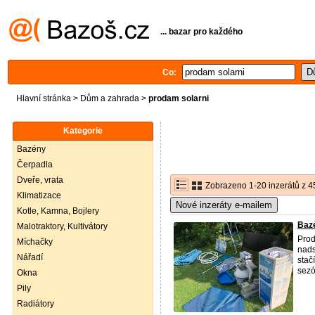
... bazar pro každého
Co:
Hlavní stránka
>
Dům a zahrada
>
prodam solarni
Kategorie
Bazény
Čerpadla
Dveře, vrata
Zobrazeno 1-20 inzerátů z 4
Klimatizace
Nové inzeráty e-mailem
Kotle, Kamna, Bojlery
Bazé
Malotraktory, Kultivátory
Prod
Míchačky
nads
Nářadí
stač
sezón
Okna
Pily
Radiátory