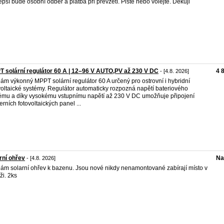
epší bude osobní odběr a platba při převzetí. Pište nebo volejte. Děkuji
 solární regulátor 60 A | 12–96 V AUTO,PV až 230 V DC
4 
- [4.8. 2026]
ám výkonný MPPT solární regulátor 60 A určený pro ostrovní i hybridní
voltaické systémy. Regulátor automaticky rozpozná napětí bateriového
ému a díky vysokému vstupnímu napětí až 230 V DC umožňuje připojení
rních fotovoltaických panel ...
rní ohřev
Na
- [4.8. 2026]
ám solarní ohřev k bazenu. Jsou nové nikdy nenamontované zabírají místo v
ži. 2ks