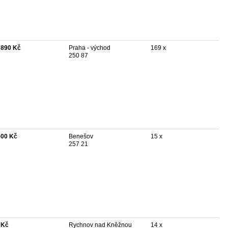
 890 Kč
Praha - východ
169 x
250 87
500 Kč
Benešov
15 x
257 21
 Kč
Rychnov nad Kněžnou
14 x