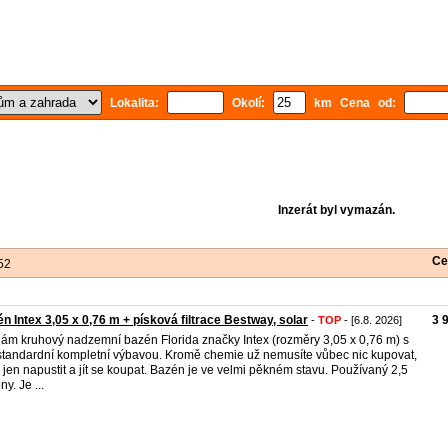
Lokalita:
Okolí:
km Cena od:
Inzerát byl vymazán.
Ce
52
n Intex 3,05 x 0,76 m + písková filtrace Bestway, solar
3 
-
TOP
- [6.8. 2026]
ám kruhový nadzemní bazén Florida značky Intex (rozměry 3,05 x 0,76 m) s
tandardní kompletní výbavou. Kromě chemie už nemusíte vůbec nic kupovat,
í jen napustit a jít se koupat. Bazén je ve velmi pěkném stavu. Používaný 2,5
y. Je ...