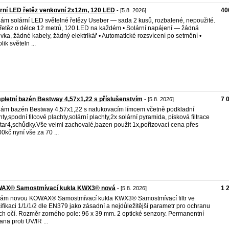
rní LED řetěz venkovní 2x12m, 120 LED
40
- [5.8. 2026]
ám solární LED světelné řetězy Useber — sada 2 kusů, rozbalené, nepoužité.
 řetěz o délce 12 metrů, 120 LED na každém • Solární napájení — žádná
vka, žádné kabely, žádný elektrikář • Automatické rozsvícení po setmění •
ik světeln ...
letní bazén Bestway 4,57x1,22 s příslušenstvím
7 
- [5.8. 2026]
ám bazén Bestway 4,57x1,22 s nafukovacím límcem včetně podkladní
hty,spodní filcové plachty,solární plachty,2x solární pyramida, písková filtrace
tar4,schůdky.Vše velmi zachovalé,bazen použit 1x,pořizovací cena přes
0kč nyní vše za 70 ...
AX® Samostmívací kukla KWX3® nová
1 
- [5.8. 2026]
ám novou KOWAX® Samostmívací kukla KWX3® Samostmívací filtr ve
ifikaci 1/1/1/2 dle EN379 jako zásadní a nejdůležitější parametr pro ochranu
ch očí. Rozměr zorného pole: 96 x 39 mm. 2 optické senzory. Permanentní
ana proti UV/IR ...