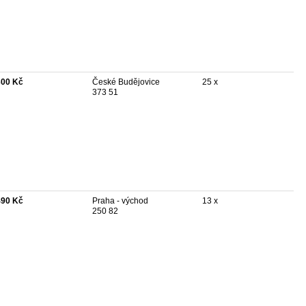
300 Kč
České Budějovice
25 x
373 51
490 Kč
Praha - východ
13 x
250 82