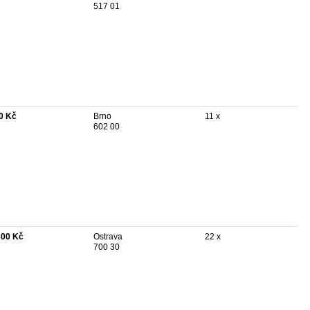
517 01
0 Kč
Brno
11 x
602 00
800 Kč
Ostrava
22 x
700 30