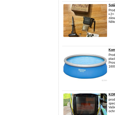
Solá
Prod
• 2×
zásu
Někol
Komp
Prod
plac
Pros
1600
KOW
prod
spec
Vaši
ochr