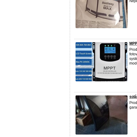
Nejl
MPPT
Prod
foto
syst
mode
solá
Prod
gara