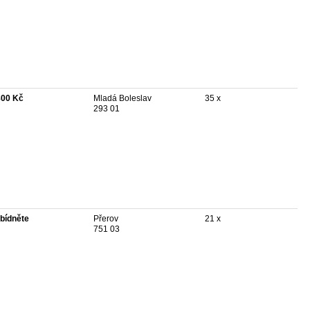
800 Kč
Mladá Boleslav
35 x
293 01
bídněte
Přerov
21 x
751 03