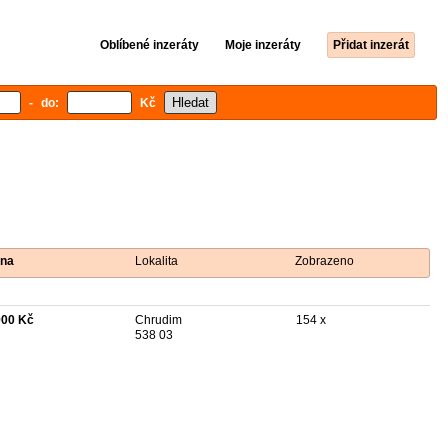
Oblíbené inzeráty
Moje inzeráty
Přidat inzerát
- do:
Kč
na
Lokalita
Zobrazeno
900 Kč
Chrudim
154 x
538 03