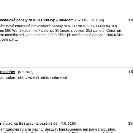
ovoltaické panely NUUKO 590 Wp – skladem 252 ks
1 
- [5.8. 2026]
ám nové bifaciální fotovoltaické panely NUUKO NKM590N-144BDM10 o
nu 590 Wp. Skladem je 7 palet po 36 kusech, celkem 252 panelů. Cena: při
ru menším než jedna paleta: 2 000 Kč/ks při odběru celé palety: 1 900 Kč/ks
celé pal ...
rní ohřev
1 
- [5.8. 2026]
ám solární ohřev včetně obtočeného ventilu
rní plachta Bestway na bazén 3,66
35
- [4.8. 2026]
ám zánovní solární plachtu Bestway loni koupenou jen párkrát použitou.