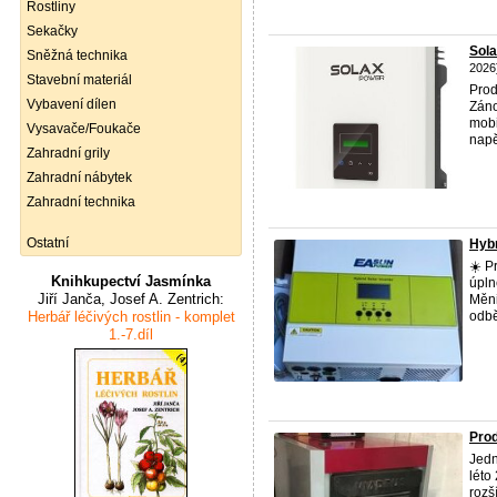
Rostliny
Sekačky
Sola
Sněžná technika
2026
Stavební materiál
Prod
Vybavení dílen
Záno
mobi
Vysavače/Foukače
napět
Zahradní grily
Zahradní nábytek
Zahradní technika
Ostatní
Hybr
☀️ P
Knihkupectví Jasmínka
úpln
Jiří Janča, Josef A. Zentrich:
Měni
Herbář léčivých rostlin - komplet
odbě
1.-7.díl
Prod
Jedn
léto
rozš