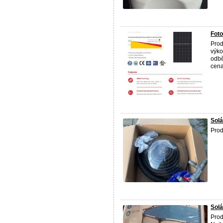
Fot
Prod
výko
odbě
cena 
Solá
Prod
Solá
Prod