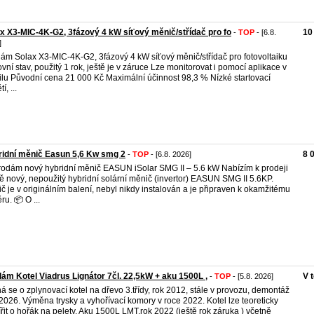
x X3-MIC-4K-G2, 3fázový 4 kW síťový měnič/střídač pro fo
10
-
TOP
- [6.8.
]
ám Solax X3-MIC-4K-G2, 3fázový 4 kW síťový měnič/střídač pro fotovoltaiku
vní stav, použitý 1 rok, ještě je v záruce Lze monitorovat i pomocí aplikace v
lu Původní cena 21 000 Kč Maximální účinnost 98,3 % Nízké startovací
í, ...
idní měnič Easun 5,6 Kw smg 2
8 
-
TOP
- [6.8. 2026]
rodám nový hybridní měnič EASUN iSolar SMG II – 5.6 kW Nabízím k prodeji
ě nový, nepoužitý hybridní solární měnič (invertor) EASUN SMG II 5.6KP.
č je v originálním balení, nebyl nikdy instalován a je připraven k okamžitému
ru. 📦 O ...
ám Kotel Viadrus Lignátor 7čl. 22,5kW + aku 1500L ,
V 
-
TOP
- [5.8. 2026]
á se o zplynovací kotel na dřevo 3.třídy, rok 2012, stále v provozu, demontáž
 2026. Výměna trysky a vyhořívací komory v roce 2022. Kotel lze teoreticky
ířit o hořák na pelety. Aku 1500L LMT,rok 2022 (ještě rok záruka ) včetně