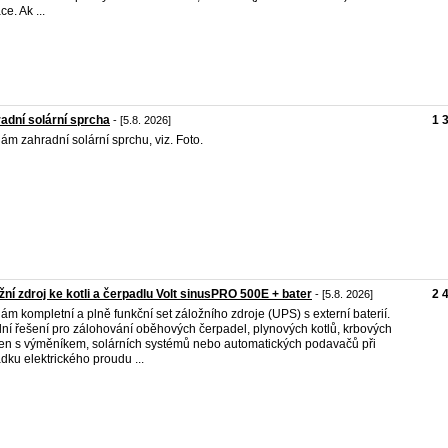
ce. Ak ...
adní solární sprcha
1 
- [5.8. 2026]
ám zahradní solární sprchu, viz. Foto.
žní zdroj ke kotli a čerpadlu Volt sinusPRO 500E + bater
2 
- [5.8. 2026]
ám kompletní a plně funkční set záložního zdroje (UPS) s externí baterií.
lní řešení pro zálohování oběhových čerpadel, plynových kotlů, krbových
n s výměníkem, solárních systémů nebo automatických podavačů při
dku elektrického proudu ...