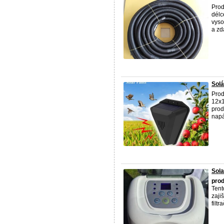
Prod
délc
vyso
a zd
Solá
Prod
12x1
prod
napá
Sol
pro
Tent
zaji
filtr