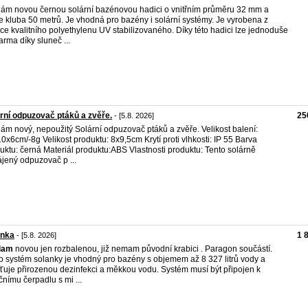
ám novou černou solární bazénovou hadici o vnitřním průměru 32 mm a
e kluba 50 metrů. Je vhodná pro bazény i solární systémy. Je vyrobena z
ce kvalitního polyethylenu UV stabilizovaného. Díky této hadici lze jednoduše
arma díky sluneč ...
rní odpuzovač ptáků a zvěře.
25
- [5.8. 2026]
ám nový, nepoužitý Solární odpuzovač ptáků a zvěře. Velikost balení:
0x6cm/-8g Velikost produktu: 8x9,5cm Krytí proti vlhkosti: IP 55 Barva
uktu: černá Materiál produktu:ABS Vlastnosti produktu: Tento solárně
jený odpuzovač p ...
anka
1 
- [5.8. 2026]
dam
novou jen rozbalenou, již nemam původní krabici . Paragon součástí.
o systém solanky je vhodný pro bazény s objemem až 8 327 litrů vody a
šťuje přirozenou dezinfekci a měkkou vodu. Systém musí být připojen k
ačnímu čerpadlu s mi ...