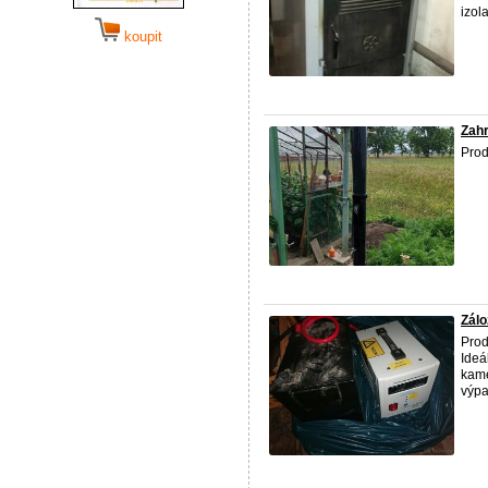
izola
koupit
Zahr
Prod
Zálo
Prod
Ideá
kame
výpa