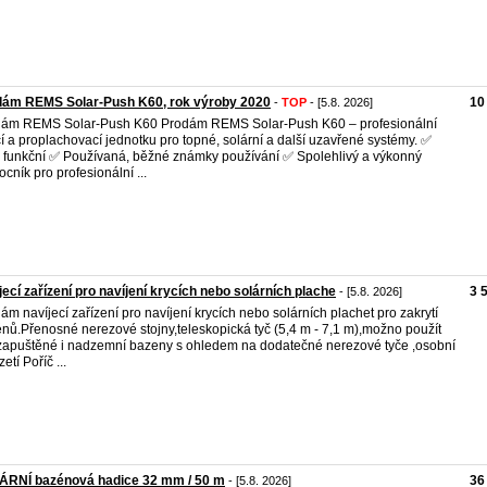
dám REMS Solar-Push K60, rok výroby 2020
10
-
TOP
- [5.8. 2026]
ám REMS Solar-Push K60 Prodám REMS Solar-Push K60 – profesionální
cí a proplachovací jednotku pro topné, solární a další uzavřené systémy. ✅
 funkční ✅ Používaná, běžné známky používání ✅ Spolehlivý a výkonný
cník pro profesionální ...
jecí zařízení pro navíjení krycích nebo solárních plache
3 
- [5.8. 2026]
ám navíjecí zařízení pro navíjení krycích nebo solárních plachet pro zakrytí
nů.Přenosné nerezové stojny,teleskopická tyč (5,4 m - 7,1 m),možno použít
zapuštěné i nadzemní bazeny s ohledem na dodatečné nerezové tyče ,osobní
etí Poříč ...
ÁRNÍ bazénová hadice 32 mm / 50 m
36
- [5.8. 2026]