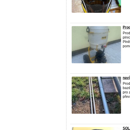
Pro
Prod
plni
Plně
pomo
naví
Prod
bazé
pro 
převz
SOL