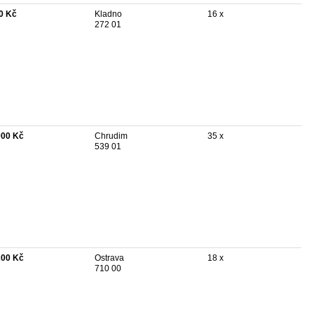
0 Kč
Kladno
16 x
272 01
000 Kč
Chrudim
35 x
539 01
200 Kč
Ostrava
18 x
710 00