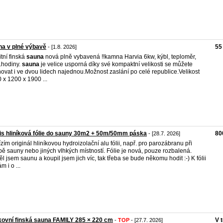
a v plné výbavě
55
- [1.8. 2026]
itní finská
sauna
nová plně vybavená !!kamna Harvia 6kw, kýbl, teploměr,
.hodiny.
sauna
je velice usporná díky své kompaktní velikosti se můžete
ovat i ve dvou lidech najednou.Možnost zaslání po celé republice.Velikost
 x 1200 x 1900 ...
is hliníková fólie do sauny 30m2 + 50m/50mm páska
80
- [28.7. 2026]
zím originál hliníkovou hydroizolační alu fólii, např. pro parozábranu při
bě sauny nebo jiných vlhkých místností. Fólie je nová, pouze rozbalená.
ěl jsem saunu a koupil jsem jich víc, tak třeba se bude někomu hodit :-) K fólii
m i o ...
ovní finská sauna FAMILY 285 × 220 cm
V 
-
TOP
- [27.7. 2026]