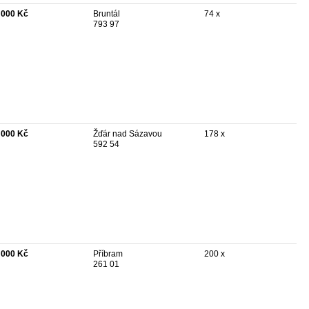
 000 Kč
Bruntál
74 x
793 97
 000 Kč
Žďár nad Sázavou
178 x
592 54
 000 Kč
Příbram
200 x
261 01