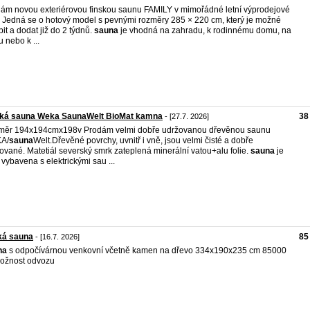
ám novou exteriérovou finskou saunu FAMILY v mimořádné letní výprodejové
. Jedná se o hotový model s pevnými rozměry 285 × 220 cm, který je možné
bit a dodat již do 2 týdnů.
sauna
je vhodná na zahradu, k rodinnému domu, na
u nebo k ...
ská sauna Weka SaunaWelt BioMat kamna
38
- [27.7. 2026]
měr 194x194cmx198v Prodám velmi dobře udržovanou dřevěnou saunu
A/
sauna
Welt.Dřevěné povrchy, uvnitř i vně, jsou velmi čisté a dobře
ované. Matetiál severský smrk zateplená minerální vatou+alu folie.
sauna
je
 vybavena s elektrickými sau ...
ká sauna
85
- [16.7. 2026]
na
s odpočívárnou venkovní včetně kamen na dřevo 334x190x235 cm 85000
ožnost odvozu