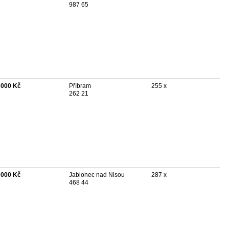
987 65
 000 Kč
Příbram
255 x
262 21
 000 Kč
Jablonec nad Nisou
287 x
468 44