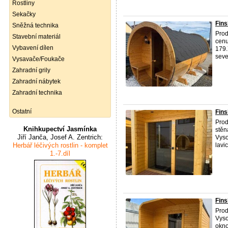
Rostliny
Sekačky
Fins
Sněžná technika
Prod
Stavební materiál
cenu
Vybavení dílen
179.
seve
Vysavače/Foukače
Zahradní grily
Zahradní nábytek
Zahradní technika
Ostatní
Fins
Prod
Knihkupectví Jasmínka
stěn
Jiří Janča, Josef A. Zentrich:
Vyso
Herbář léčivých rostlin - komplet
lavi
1.-7.díl
Fins
Prod
Vyso
okno