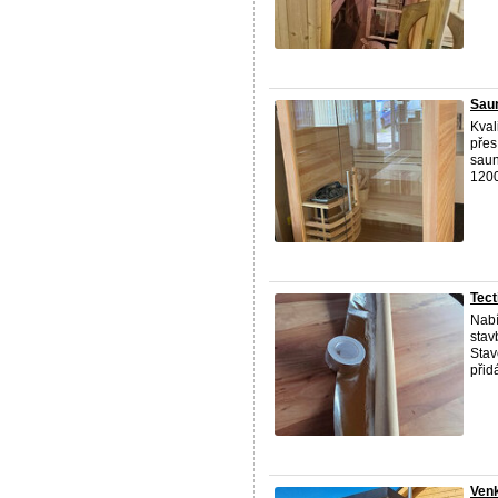
Saun
Kval
přes
saun
1200
Tect
Nabí
stav
Stav
přidá
Venk