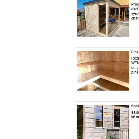
Prod
akci
vyro
chat
Fin
Roz
WEK
udrž
plně
fins
sau
kč m