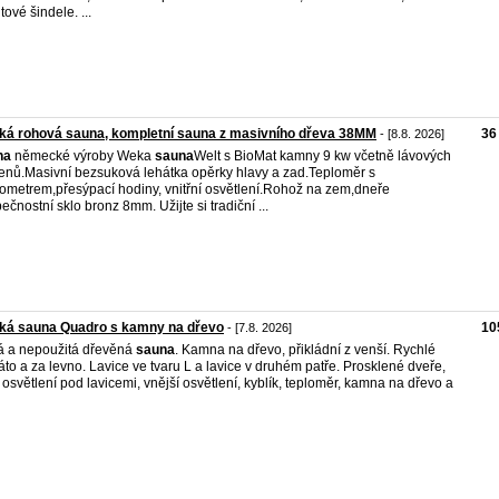
tové šindele. ...
ká rohová sauna, kompletní sauna z masivního dřeva 38MM
36
- [8.8. 2026]
na
německé výroby Weka
sauna
Welt s BioMat kamny 9 kw včetně lávových
nů.Masivní bezsuková lehátka opěrky hlavy a zad.Teploměr s
ometrem,přesýpací hodiny, vnitřní osvětlení.Rohož na zem,dneře
ečnostní sklo bronz 8mm. Užijte si tradiční ...
ská sauna Quadro s kamny na dřevo
10
- [7.8. 2026]
 a nepoužitá dřevěná
sauna
. Kamna na dřevo, přikládní z venší. Rychlé
áto a za levno. Lavice ve tvaru L a lavice v druhém patře. Prosklené dveře,
osvětlení pod lavicemi, vnější osvětlení, kyblík, teploměr, kamna na dřevo a