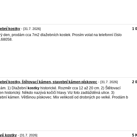
ební kostky
1 
- [31.7. 2026]
ý den, prodám cca 7m2 dlažebních kostek. Prosím volat na telefonní číslo
168058.
ební kostky, štětovací kámen, stavební kámen pískovec
2 
- [31.7. 2026]
ám. 1) Dlažební
kostky
historické. Rozměr cca 12 až 20 cm. 2) Štětovací
n historický. Někdo nazývá kočičí hlavy. Viz foto zadlážděná ulice. 3)
ební kámen. Většinou pískovec. Mix velikostí od drobných po velké. Prodám b
vé kostky
5 
- [31.7. 2026]