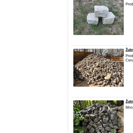
Prod
Žulo
Pro
Cena
Žulo
Množ