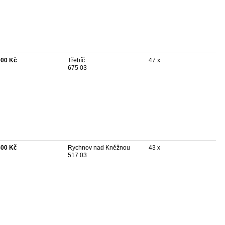
000 Kč
Třebíč
47 x
675 03
500 Kč
Rychnov nad Kněžnou
43 x
517 03