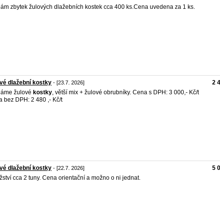
ám zbytek žulových dlažebních kostek cca 400 ks.Cena uvedena za 1 ks.
vé dlažební kostky
2 
- [23.7. 2026]
dáme žulové
kostky
, větší mix + žulové obrubníky. Cena s DPH: 3 000,- Kč/t
 bez DPH: 2 480 ,- Kč/t
vé dlažební kostky
5 
- [22.7. 2026]
ství cca 2 tuny. Cena orientační a možno o ni jednat.