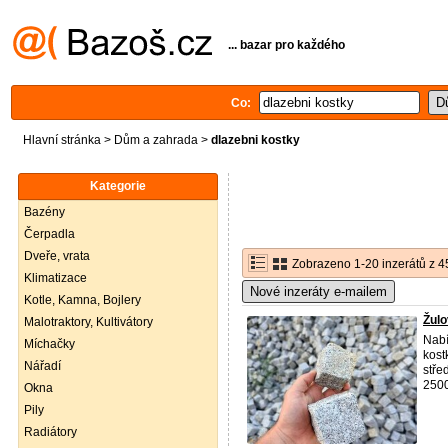
... bazar pro každého
Co:
Hlavní stránka
>
Dům a zahrada
>
dlazebni kostky
Kategorie
Bazény
Čerpadla
Dveře, vrata
Zobrazeno 1-20 inzerátů z 4
Klimatizace
Nové inzeráty e-mailem
Kotle, Kamna, Bojlery
Žulo
Malotraktory, Kultivátory
Nabí
Míchačky
kost
Nářadí
stře
2500
Okna
Pily
Radiátory