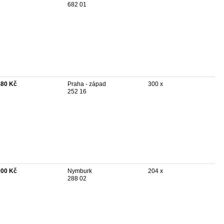
682 01
480 Kč
Praha - západ
300 x
252 16
000 Kč
Nymburk
204 x
288 02