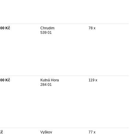
000 Kč
Chrudim
78 x
539 01
000 Kč
Kutná Hora
119 x
284 01
Kč
Vyškov
77 x