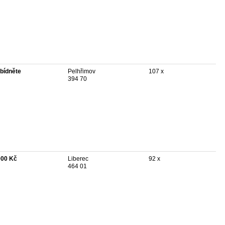
bídněte
Pelhřimov
107 x
394 70
000 Kč
Liberec
92 x
464 01