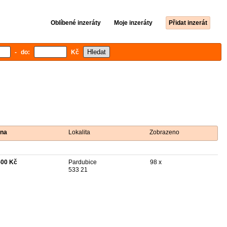
Oblíbené inzeráty
Moje inzeráty
Přidat inzerát
- do:
Kč
na
Lokalita
Zobrazeno
500 Kč
Pardubice
98 x
533 21