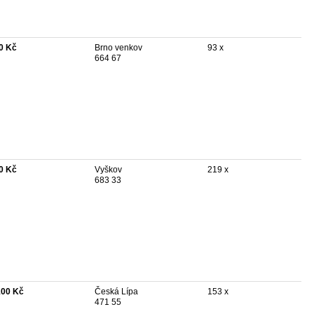
0 Kč
Brno venkov
93 x
664 67
0 Kč
Vyškov
219 x
683 33
100 Kč
Česká Lípa
153 x
471 55