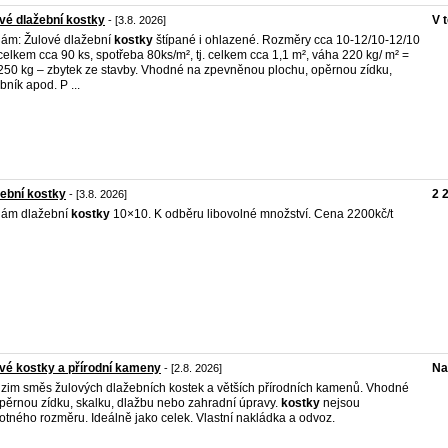
vé dlažební kostky
V 
- [3.8. 2026]
ám: Žulové dlažební
kostky
štípané i ohlazené. Rozměry cca 10-12/10-12/10
celkem cca 90 ks, spotřeba 80ks/m², tj. celkem cca 1,1 m², váha 220 kg/ m² =
250 kg – zbytek ze stavby. Vhodné na zpevněnou plochu, opěrnou zídku,
bník apod. P ...
ební kostky
2 
- [3.8. 2026]
dám dlažební
kostky
10×10. K odběru libovolné množství. Cena 2200kč/t
vé kostky a přírodní kameny
Na
- [2.8. 2026]
zim směs žulových dlažebních kostek a větších přírodních kamenů. Vhodné
pěrnou zídku, skalku, dlažbu nebo zahradní úpravy.
kostky
nejsou
otného rozměru. Ideálně jako celek. Vlastní nakládka a odvoz.