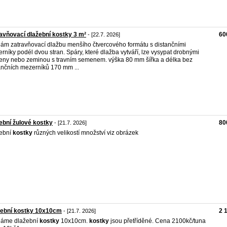
avňovací dlažební kostky 3 m²
60
- [22.7. 2026]
ám zatravňovací dlažbu menšího čtvercového formátu s distančními
rníky podél dvou stran. Spáry, které dlažba vytváří, lze vysypat drobnými
ny nebo zeminou s travním semenem. výška 80 mm šířka a délka bez
ančních mezerníků 170 mm ...
ební žulové kostky
80
- [21.7. 2026]
ební
kostky
různých velikostí množství viz obrázek
žební kostky 10x10cm
2 
- [21.7. 2026]
dáme dlažební
kostky
10x10cm.
kostky
jsou přetříděné. Cena 2100kč/tuna