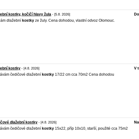
ební kostky, kočičí hlavy žula
Do
- [5.8. 2026]
dám dlažební
kostky
ze žuly. Cena dohodou, vlastní odvoz Olomouc.
ební kostky
V 
- [4.8. 2026]
ávám čedičové dlažební
kostky
17/22 cm cca 70m2 Cena dohodou
čové dlažební kostky
Na
- [4.8. 2026]
ávám čedičové dlažební
kostky
15x22, příp 10x10, starší, použité cca 75m2