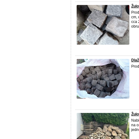
Žulo
Prod
cm, 
cca 
obru
Dlaž
Pro
Žulo
Nabi
na o
jedn