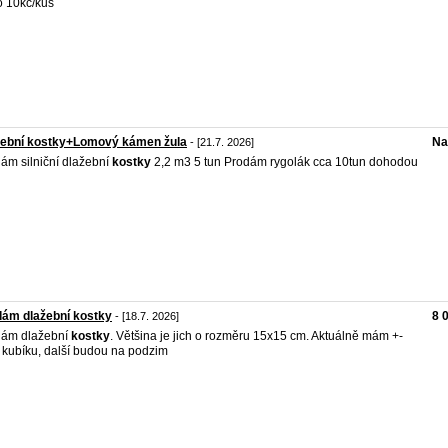
 10kč/kus
žební kostky+Lomový kámen žula
Na
- [21.7. 2026]
ám silniční dlažební
kostky
2,2 m3 5 tun Prodám rygolák cca 10tun dohodou
ám dlažební kostky
8 
- [18.7. 2026]
dám dlažební
kostky
. Většina je jich o rozměru 15x15 cm. Aktuálně mám +-
 kubíku, další budou na podzim