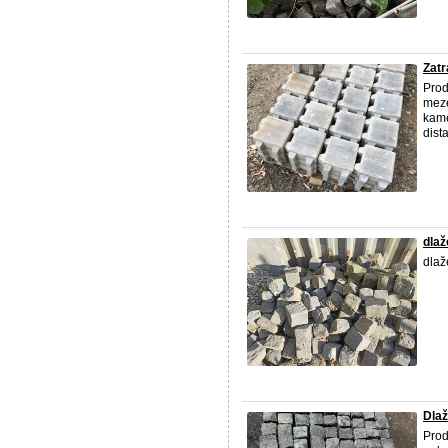
Zatr
Prod
meze
kame
dist
dlaž
dlaž
Dla
Pro