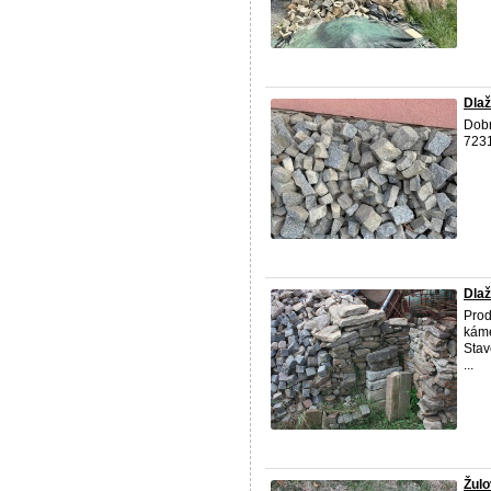
Dlaž
Dobr
723
Dlaž
Prod
káme
Stav
...
Žulo