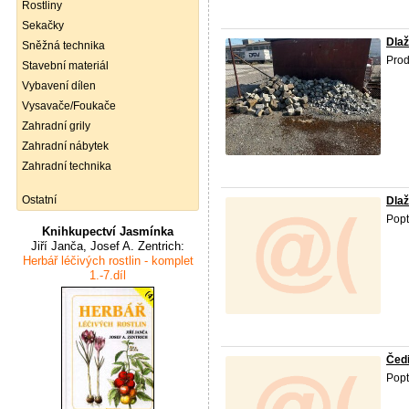
Rostliny
Sekačky
Dlaž
Sněžná technika
Pro
Stavební materiál
Vybavení dílen
Vysavače/Foukače
Zahradní grily
Zahradní nábytek
Zahradní technika
Ostatní
Dlaž
Popt
Knihkupectví Jasmínka
Jiří Janča, Josef A. Zentrich:
Herbář léčivých rostlin - komplet
1.-7.díl
Čedi
Popt