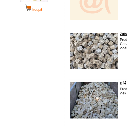
koupit
Žulo
Pro
Cena
vidě
Bílé
Pro
vlek