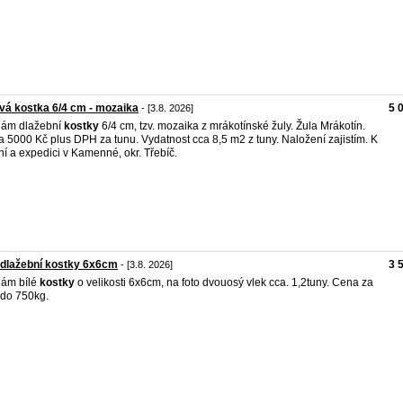
vá kostka 6/4 cm - mozaika
5 
- [3.8. 2026]
dám dlažební
kostky
6/4 cm, tzv. mozaika z mrákotínské žuly. Žula Mrákotín.
 5000 Kč plus DPH za tunu. Vydatnost cca 8,5 m2 z tuny. Naložení zajistím. K
ní a expedici v Kamenné, okr. Třebíč.
 dlažební kostky 6x6cm
3 
- [3.8. 2026]
dám bílé
kostky
o velikosti 6x6cm, na foto dvouosý vlek cca. 1,2tuny. Cena za
 do 750kg.