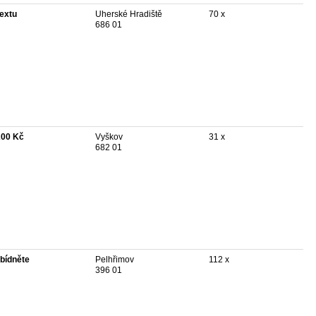
textu
Uherské Hradiště
70 x
686 01
200 Kč
Vyškov
31 x
682 01
bídněte
Pelhřimov
112 x
396 01