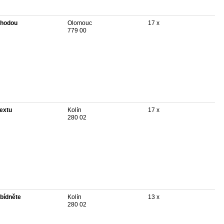
hodou
Olomouc
17 x
779 00
textu
Kolín
17 x
280 02
bídněte
Kolín
13 x
280 02