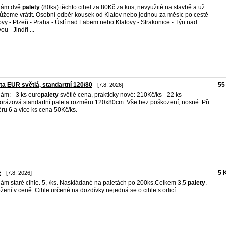
dám dvě
palety
(80ks) těchto cihel za 80Kč za kus, nevyužité na stavbě a už
žeme vrátit. Osobní odběr kousek od Klatov nebo jednou za měsíc po cestě
ovy - Plzeň - Praha - Ústí nad Labem nebo Klatovy - Strakonice - Týn nad
ou - Jindři ...
ta EUR světlá, standartní 120/80
55
- [7.8. 2026]
ám: - 3 ks euro
palety
světlé cena, prakticky nové: 210Kč/ks - 22 ks
orázová standartní paleta rozměru 120x80cm. Vše bez poškození, nosné. Při
ru 6 a více ks cena 50Kč/ks.
e
5 
- [7.8. 2026]
ám staré cihle. 5,-/ks. Naskládané na paletách po 200ks.Celkem 3,5
palety
.
žení v ceně. Cihle určené na dozdívky nejedná se o cihle s orlicí.