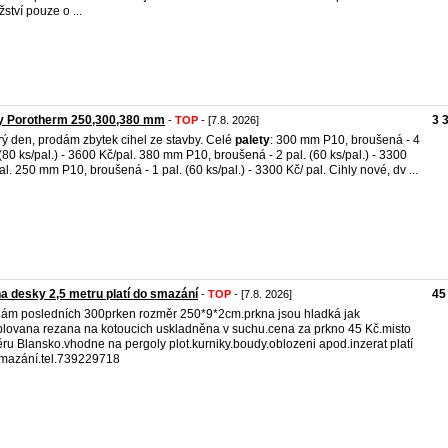
ství pouze o ...
ly Porotherm 250,300,380 mm
3 
-
TOP
- [7.8. 2026]
ý den, prodám zbytek cihel ze stavby. Celé
palety
: 300 mm P10, broušená - 4
 (80 ks/pal.) - 3600 Kč/pal. 380 mm P10, broušená - 2 pal. (60 ks/pal.) - 3300
al. 250 mm P10, broušená - 1 pal. (60 ks/pal.) - 3300 Kč/ pal. Cihly nové, dv ...
a desky 2,5 metru platí do smazání
45
-
TOP
- [7.8. 2026]
ám posledních 300prken rozměr 250*9*2cm.prkna jsou hladká jak
lovana rezana na kotoucich uskladněna v suchu.cena za prkno 45 Kč.misto
ru Blansko.vhodne na pergoly plot.kurniky.boudy.oblozeni apod.inzerat platí
mazání.tel.739229718