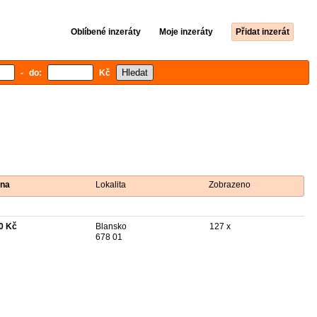
Oblíbené inzeráty
Moje inzeráty
Přidat inzerát
- do:
Kč
na
Lokalita
Zobrazeno
0 Kč
Blansko
127 x
678 01