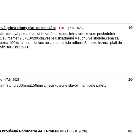
vá prkna trámy platí do smazání
10
-
TOP
- [7.8. 2026]
ám dubová prkna hladká řezaná na kotoucich s tvrdokovem.poslednich
usu.rozmer 2.3×10×200cm.vse je uskladněné v suchu ve stodole.cena za
prkna 100kc .cena je za kus ne za metr.misto odběru Blansko inzerát platí do
ání tel.739229718
ng
10
- [7.8. 2026]
dám Ytong 200mma150mm z neuskutečne stavby mám celé
palety
a broušená Porotherm 44 T Profi P8 80ks
80
- [7.8. 2026]