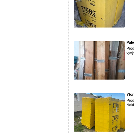
Pale
Pro
vyvý
Yto
Prod
Nakl