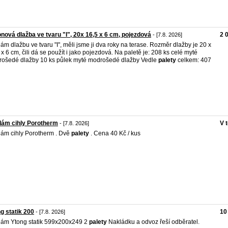
nová dlažba ve tvaru "I", 20x 16,5 x 6 cm, pojezdová
2 
- [7.8. 2026]
ám dlažbu ve tvaru "I", měli jsme ji dva roky na terase. Rozměr dlažby je 20 x
 x 6 cm, čili dá se použít i jako pojezdová. Na paletě je: 208 ks celé myté
ošedé dlažby 10 ks půlek myté modrošedé dlažby Vedle
palety
celkem: 407
dám cihly Porotherm
V 
- [7.8. 2026]
ám cihly Porotherm . Dvě
palety
. Cena 40 Kč / kus
g statik 200
10
- [7.8. 2026]
ám Ytong statik 599x200x249 2
palety
Nakládku a odvoz řeší odběratel.