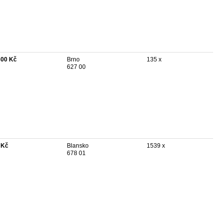
300 Kč
Brno
135 x
627 00
 Kč
Blansko
1539 x
678 01