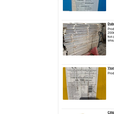
Dubo
Prod
200k
kus 
smaz
Yto
Pro
Cihl