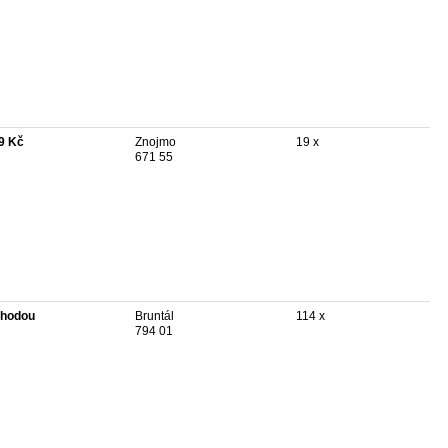
9 Kč
Znojmo
19 x
671 55
hodou
Bruntál
114 x
794 01