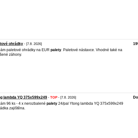
tové ohrádky
19
- [7.8. 2026]
dám paletové ohrádky na EUR
palety
. Paletové nástavce. Vhodné také na
šené záhony.
ng lambda YQ 375x599x249
Do
-
TOP
- [7.8. 2026]
ám 96 ks - 4 x nerozbalené
palety
24/pal Ytong lambda YQ 375x599x249
ádka zajištěna.