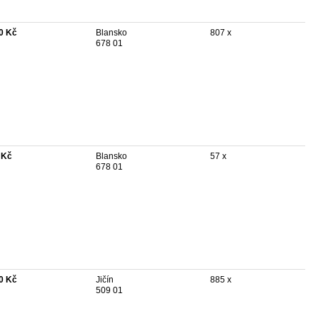
0 Kč
Blansko
807 x
678 01
 Kč
Blansko
57 x
678 01
0 Kč
Jičín
885 x
509 01