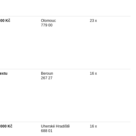
000 Kč
Olomouc
23 x
779 00
textu
Beroun
16 x
267 27
 000 Kč
Uherské Hradiště
16 x
688 01