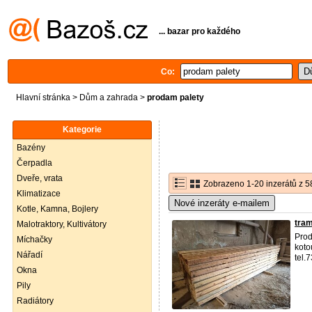
... bazar pro každého
Co:
Hlavní stránka
>
Dům a zahrada
>
prodam palety
Kategorie
Bazény
Čerpadla
Dveře, vrata
Zobrazeno 1-20 inzerátů z 5
Klimatizace
Nové inzeráty e-mailem
Kotle, Kamna, Bojlery
tram
Malotraktory, Kultivátory
Prod
Míchačky
koto
Nářadí
tel.
Okna
Pily
Radiátory