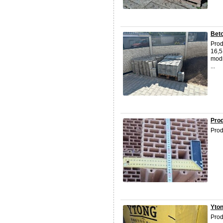
Beto
Prod
16,5
modr
...
Pro
Prod
Yton
Prod