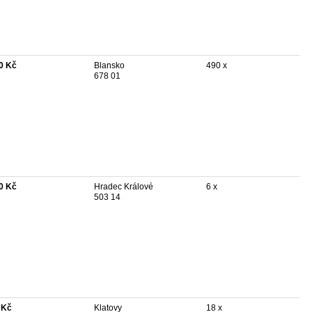
0 Kč
Blansko
490 x
678 01
0 Kč
Hradec Králové
6 x
503 14
 Kč
Klatovy
18 x