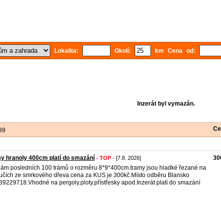
Lokalita:
Okolí:
km Cena od:
Inzerát byl vymazán.
Ce
89
y hranoly 400cm platí do smazání
30
-
TOP
- [7.8. 2026]
ám posledních 100 trámů o rozměru 8*9*400cm.tramy jsou hladké řezané na
učích ze smrkového dřeva.cena za KUS je 300kč.Místo odběru Blansko
739229718.Vhodné na pergoly.ploty.přístřesky apod.Inzerát platí do smazání