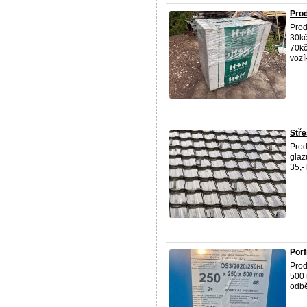
Pro
Prod
30kč
70kč
vozí
Stře
Pro
glaz
35,-
Por
Prod
500 
odbě