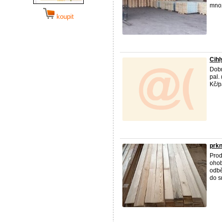
množ
koupit
Cih
Dobr
pal.
Kč/p
prkn
Prod
ohob
odbě
do s