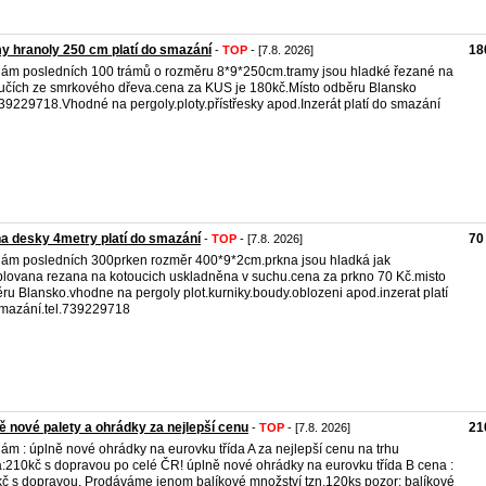
y hranoly 250 cm platí do smazání
18
-
TOP
- [7.8. 2026]
ám posledních 100 trámů o rozměru 8*9*250cm.tramy jsou hladké řezané na
učích ze smrkového dřeva.cena za KUS je 180kč.Místo odběru Blansko
739229718.Vhodné na pergoly.ploty.přístřesky apod.Inzerát platí do smazání
a desky 4metry platí do smazání
70
-
TOP
- [7.8. 2026]
ám posledních 300prken rozměr 400*9*2cm.prkna jsou hladká jak
lovana rezana na kotoucich uskladněna v suchu.cena za prkno 70 Kč.misto
ru Blansko.vhodne na pergoly plot.kurniky.boudy.oblozeni apod.inzerat platí
mazání.tel.739229718
ě nové palety a ohrádky za nejlepší cenu
21
-
TOP
- [7.8. 2026]
ám : úplně nové ohrádky na eurovku třída A za nejlepší cenu na trhu
:210kč s dopravou po celé ČR! úplně nové ohrádky na eurovku třída B cena :
č s dopravou. Prodáváme jenom balíkové množství tzn.120ks pozor: balíkové