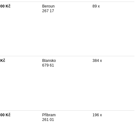
000 Kč
Beroun
89 x
267 17
 Kč
Blansko
384 x
679 61
000 Kč
Příbram
196 x
261 01