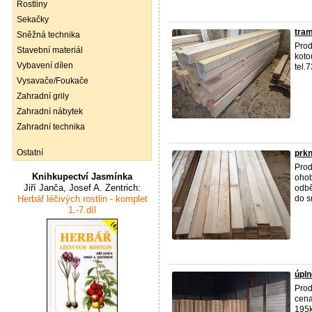
Rostliny
Sekačky
tram
Sněžná technika
Prod
Stavební materiál
koto
Vybavení dílen
tel.
Vysavače/Foukače
Zahradní grily
Zahradní nábytek
Zahradní technika
Ostatní
prkn
Prod
Knihkupectví Jasmínka
ohob
Jiří Janča, Josef A. Zentrich:
odbě
Herbář léčivých rostlin - komplet
do s
1.-7.díl
úpln
Prod
cena
195k