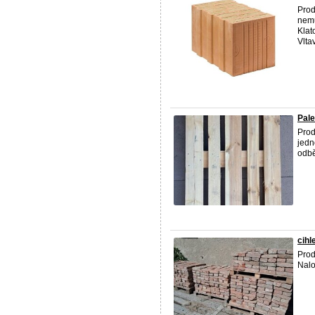
Pro
nemů
Klat
Vltav
Pale
Prod
jedn
odbě
cihl
Prod
Nalo