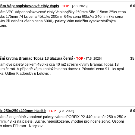
dám Vápenopískovcové cihly Vapis
6 
-
TOP
- [7.8. 2026]
ám VPC Vápenopískovcové cihly Vapis výšky 250mm Šíře 115mm 25ks cena
/ks 175mm 74 ks cena 45kč/ks 200mm 64ks cena 60kč/ks 240mm 7ks cena
/ks Při odběru všeho cena 6000,-
palety
Vám naložím vysokozdvižným
kem.
šní krytina Bramac Topas 13 glazura černá
35
-
TOP
- [7.8. 2026]
dám dvě
palety
celkem 480 ks cca 40 m2 střešní krytiny Bramac Topas 13
ura černá. V případě zájmu naložím nebo dovezu. Původní cena 91,- ks nyní
 ks. Odběr Kladoruby u Letovic .
fix 250x250x400mm hladké
8 
-
TOP
- [7.8. 2026]
ám 2 originálně zabalené
palety
tvárnic PORFIX P2-440, rozměr 250 × 250 ×
mm. 48 ks na paletě. Suché, nepoškozené, vhodné pro nosné zdivo. Osobní
r okres Příbram - Narysov