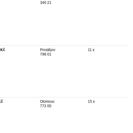
340 21
 Kč
Prostějov
11 x
796 01
Kč
Olomouc
15 x
772 00