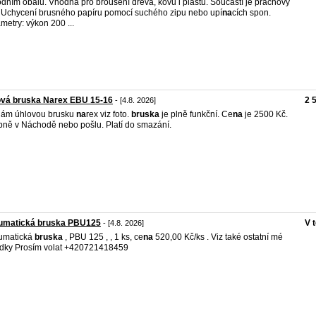
dním obalu. Vhodná pro broušení dřeva, kovu i plastů. Součástí je prachový
 Uchycení brusného papíru pomocí suchého zipu nebo upí
na
cích spon.
metry: výkon 200 ...
ová bruska Narex EBU 15-16
2 
- [4.8. 2026]
dám úhlovou brusku
na
rex viz foto.
bruska
je plně funkční. Ce
na
je 2500 Kč.
ně v Náchodě nebo pošlu. Platí do smazání.
umatická bruska PBU125
V 
- [4.8. 2026]
umatická
bruska
, PBU 125 , , 1 ks, ce
na
520,00 Kč/ks . Viz také ostatní mé
ídky Prosím volat +420721418459