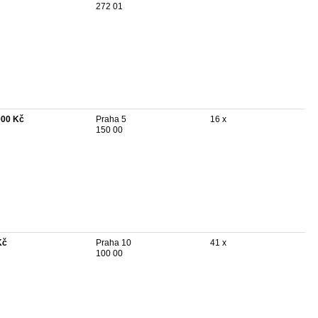
272 01
000 Kč
Praha 5
16 x
150 00
Kč
Praha 10
41 x
100 00