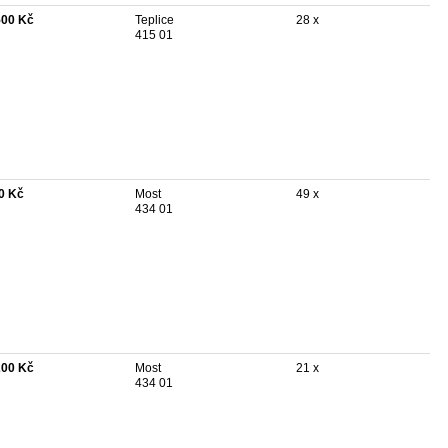
500 Kč
Teplice
28 x
415 01
0 Kč
Most
49 x
434 01
200 Kč
Most
21 x
434 01