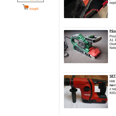
nejd
koupit
Pás
Použ
A1. 
Osob
Nebo
SET 
Hilt
na
vr
z ne
Klíč