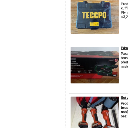
Prod
kufř
Ply
φ3,2 
Pás
Pás
brus
před
míst
Set 
Prod
bru
na
b
bez 