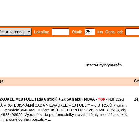
Lokalita:
Okolí:
km Cena od:
Inzerát byl vymazán.
Ce
45
WAUKEE M18 FUEL sada 6 strojů + 2x 5Ah aku | NOVÁ
24
-
TOP
- [6.8. 2026]
Á PROFESIONÁLNÍ SADA MILWAUKEE M18 FUEL™ – 6 STROJŮ Prodám
ou kompletní aku sadu MILWAUKEE M18 FPP6H3-502B POWER PACK, obj.
o 4933498659. Výborná sada pro řemeslníky, stavební firmy, montáže, servis,
u i náročné domácí použití. V ...