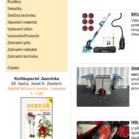
Rostliny
Sekačky
BRU
Sněžná technika
Výk
Stavební materiál
prof
Vybavení dílen
nevy
Vhod
Vysavače/Foukače
Zahradní grily
Zahradní nábytek
Zahradní technika
Ostatní
Stol
na
bí
Knihkupectví Jasmínka
použ
Jiří Janča, Josef A. Zentrich:
ochr
Herbář léčivých rostlin - komplet
prov 
1.-7.díl
Hilt
V př
špi
použ