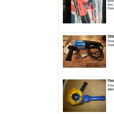
půvo
box.
Para
Úhl
Pro
Osob
Pne
Pne
na
b