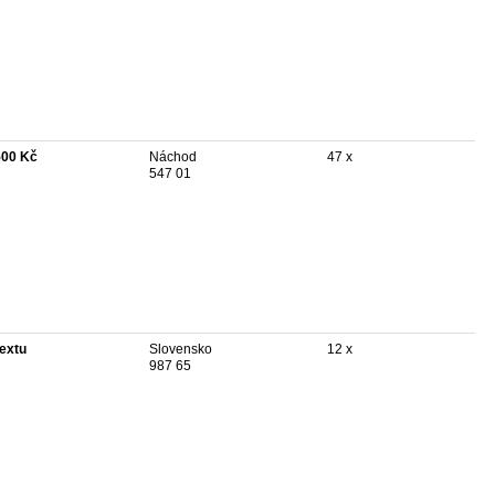
500 Kč
Náchod
47 x
547 01
textu
Slovensko
12 x
987 65