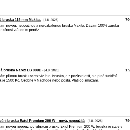
á bruska 115 mm Makita.
70
- [4.8. 2026]
ám novou, nepoužitou a nerozbalenou brusku Makita. Dávám 100% záruku
unkčnost vrácením peněz.
má bruska Narex EB 008D
1 
- [4.8. 2026]
dám přímou brusku
na
rex viz foto.
bruska
je z pozůstalosti, ale plně funkční.
a
je 1500 Kč. Osobně v Náchodě nebo pošlu. Platí do smazání.
ační bruska Extol Premium 200 W – nová, nepoužitá
79
- [4.8. 2026]
ám novou nepoužitou vibrační brusku Extol Premium 200 W.
bruska
je stále v