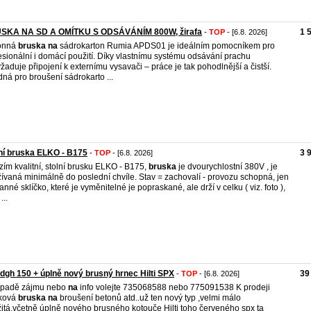
SKA NA SD A OMÍTKU S ODSÁVÁNÍM 800W, žirafa
1 
-
TOP
- [6.8. 2026]
onná
bruska
na
sádrokarton Rumia APDS01 je ideálním pomocníkem pro
esionální i domácí použití. Díky vlastnímu systému odsávání prachu
žaduje připojení k externímu vysavači – práce je tak pohodlnější a čistší.
ná pro broušení sádrokarto ...
ní bruska ELKO - B175
3 
-
TOP
- [6.8. 2026]
zím kvalitní, stolní brusku ELKO - B175,
bruska
je dvourychlostní 380V , je
ívaná minimálně do poslední chvíle. Stav = zachovalí - provozu schopná, jen
anné sklíčko, které je vyměnitelné je popraskané, ale drží v celku ( viz. foto ),
...
i dgh 150 + úplně nový brusný hrnec Hilti SPX
39
-
TOP
- [6.8. 2026]
ípadě zájmu nebo
na
info volejte 735068588 nebo 775091538 K prodeji
čková
bruska
na
broušení betonů atd..už ten nový typ ,velmi málo
itá,včetně úplně nového brusného kotouče Hilti toho červeného spx ta