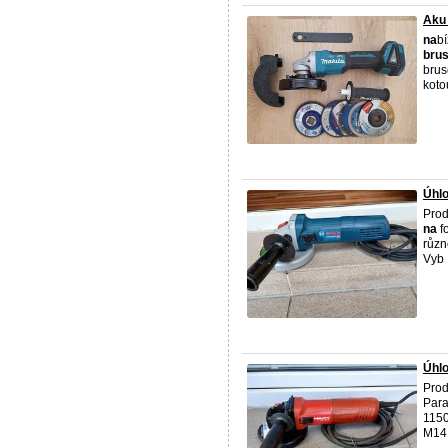
Aku 
na
bí
bru
brus
kot
Úhl
Prod
na
f
různ
Vyb .
Úhlo
Prod
Para
1150
M14 