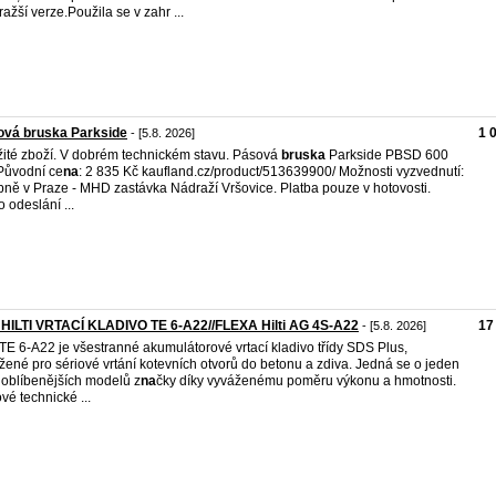
ražší verze.Použila se v zahr ...
ová bruska Parkside
1 
- [5.8. 2026]
ité zboží. V dobrém technickém stavu. Pásová
bruska
Parkside PBSD 600
Původní ce
na
: 2 835 Kč kaufland.cz/product/513639900/ Možnosti vyzvednutí:
ně v Praze - MHD zastávka Nádraží Vršovice. Platba pouze v hotovosti.
 odeslání ...
HILTI VRTACÍ KLADIVO TE 6-A22//FLEXA Hilti AG 4S-A22
17
- [5.8. 2026]
i TE 6-A22 je všestranné akumulátorové vrtací kladivo třídy SDS Plus,
žené pro sériové vrtání kotevních otvorů do betonu a zdiva. Jedná se o jeden
joblíbenějších modelů z
na
čky díky vyváženému poměru výkonu a hmotnosti.
ové technické ...