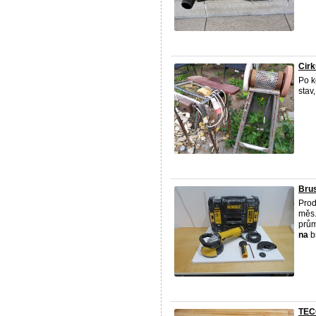
Cirk
Po k
stav,
Bru
Prod
měs.
prům
na
br
TECC