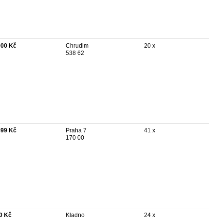
000 Kč
Chrudim
20 x
538 62
599 Kč
Praha 7
41 x
170 00
0 Kč
Kladno
24 x