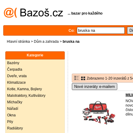
... bazar pro každého
Co:
Hlavní stránka
>
Dům a zahrada
>
bruska na
Kategorie
Bazény
Čerpadla
Dveře, vrata
Zobrazeno 1-20 inzerátů z 5
Klimatizace
Nové inzeráty e-mailem
Kotle, Kamna, Bojlery
MIL
Malotraktory, Kultivátory
NOV
Míchačky
nov
Nářadí
čísl
díln
Okna
Pily
Radiátory