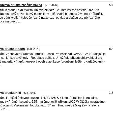
uhlová bruska značky Makita
5 
- [5.8. 2026]
zím k prodeji aku Makita, úhlová
bruska
125 mm včetně baterie 18V-6Ah
ska
má nový bezuhlíkový motor, tedy delší vydrž baterie a životnost nářadí. K
ce dám kvalitní kotouče řezné
na
železo, obklad a dlažbu včetně řezného
ouče
na
dřevo ...
ová bruska Bosch
80
- [5.8. 2026]
ám, Zachovalou Úhlovou brusku Bosch Professio
na
l GWS 9-125 S. Tak jak je
otce. funkce a výhody - Regulace otáček: Umožňuje přizpůsobit rychlost pro
é materiály (
na
př. nerezová ocel) a aplikace (broušení, leštění, kartáčování). -
..
vá bruska Hilti
1 
- [5.8. 2026]
ám, Funkční úhlovou brusku Hilti AG 125-S + kotouč. Tak jak je
na
fotce.
metry Průměr kotouče: 125 mm Jmenovitý příkon: 1020 W Otáčky
na
prázdno:
0 ot./min. Maximální hloubka řezu: 34 mm Hmotnost: 2,5 kg Závit vřetene:
Pro ...