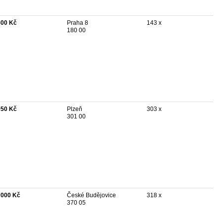
500 Kč
Praha 8
143 x
180 00
950 Kč
Plzeň
303 x
301 00
 000 Kč
České Budějovice
318 x
370 05