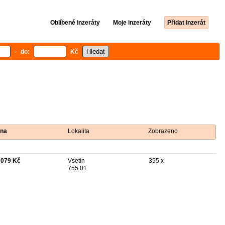
Oblíbené inzeráty
Moje inzeráty
Přidat inzerát
- do:
Kč
na
Lokalita
Zobrazeno
 079 Kč
Vsetín
355 x
755 01