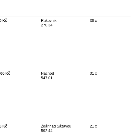
0 Kč
Rakovník
38 x
270 34
500 Kč
Náchod
31 x
547 01
0 Kč
Žďár nad Sázavou
21 x
592 44