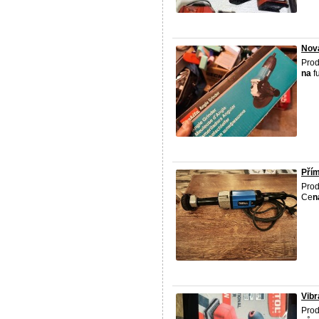
Nov
Prod
na
f
Pří
Pro
Ce
n
Vibr
Prod