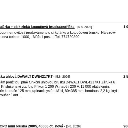
ulárka + elektrická kotoučová bruska/ostřička
1 
- [5.8. 2026]
oupi nemovitosti prodáváme tuto cirkulárku a kotoučovou brusku. Nálezový
 ce
na
celkem 1000,-. Můžu i poslat. Tel. 774720890
ska úhlová DeWALT DWE4217KT
2 
- [5.8. 2026]
ám použitou, plně funkční úhlovou brusku DeWALT DWE4217KT Záruka 6
 Příslušenství viz. foto Příkon 1 200 W,
na
pětí 230 V, 11 000 otáček/min,
ěr kotouče 125 mm, upí
na
cí systém M14, 80×385 mm, hmotnost 2,2 kg, kryt
oušení, ant ...
PO mini bruska 200W, 40000 ot., nová
90
- [5.8. 2026]