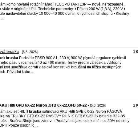
ám kombinované rotační nářadí TECCPO TART13P — nové, nerozbalené,
ík stále v originální fólii. Technické parametry: • Příkon 200 W (1,8 A), 230 V •
nule
na
stavitelné otáčky 10 000–40 000 ot/min, 6 rychlostních stupňů • Kleštiny
...
ová bruska
1 
- [5.8. 2026]
ová
bruska
Parkside PBSD 900 A1, 230 V, 900 W, plynulá regulace rychlosti
ného pásu v rozmezí 240 až 400 m/min. Tenký přední váleček a výklopný
ní kryt umožňuje oproti klasické konstrukci broušení
na
těžko dostupných
ech. Přívodní kabe ...
AKU Hilti GPB 6X-22 Nuron ,GTB 6x-22,GFB 6X-22
1 
- [5.8. 2026]
ám aku set HILTI
bruska
satinovací AKU Hilti GPB 6X-22 Nuron PÁSOVÁ
ska
na
TRUBKY GTB 6X-22 PÁSOVÝ PILNÍK GFB 6X-22 3x baterije B22-85
íječka Braš
na
Stroje jsou zánovní Prodává se jako celek míň.nez 50% od ceny
DPH Pouze osobní o ...