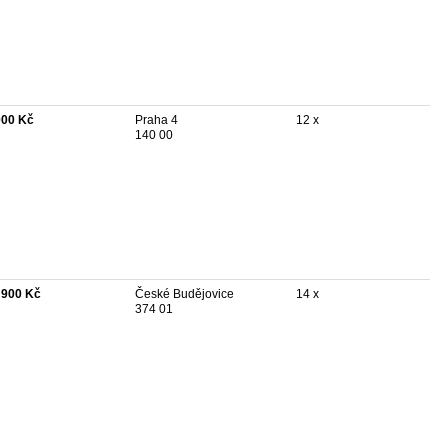
000 Kč
Praha 4
12 x
140 00
 900 Kč
České Budějovice
14 x
374 01