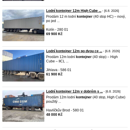
Lodní kontejner 12m High Cube ...
- [6.8. 2026]
Prodám 12 m lodní
kontejner
(40 stop HC) – nový,
po jed ...
Kolín - 280 01
69 900 Kč
Lodní kontejner 12m po dvou ce ...
- [6.8. 2026]
Prodám 12m lodní
kontejner
(40 stop) – High
Cube – IICL ...
Jihlava - 586 01
61 900 Kč
Lodní kontejner 12m v dobrém s ...
- [6.8. 2026]
Prodám 12m lodní
kontejner
(40 stop, High Cube)
použitý ...
Havlíčkův Brod - 580 01
48 000 Kč