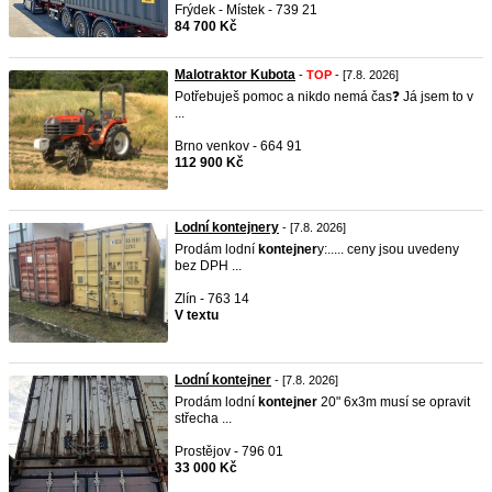
Frýdek - Místek - 739 21
84 700 Kč
Malotraktor Kubota
-
TOP
- [7.8. 2026]
Potřebuješ pomoc a nikdo nemá čas❓️ Já jsem to v
...
Brno venkov - 664 91
112 900 Kč
Lodní kontejnery
- [7.8. 2026]
Prodám lodní
kontejner
y:..... ceny jsou uvedeny
bez DPH ...
Zlín - 763 14
V textu
Lodní kontejner
- [7.8. 2026]
Prodám lodní
kontejner
20" 6x3m musí se opravit
střecha ...
Prostějov - 796 01
33 000 Kč