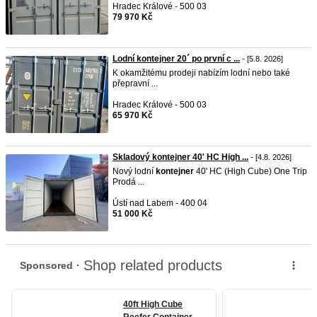
Hradec Králové - 500 03
79 970 Kč
Lodní kontejner 20´ po první c ...
- [5.8. 2026]
K okamžitému prodeji nabízím lodní nebo také
přepravní ...
Hradec Králové - 500 03
65 970 Kč
Skladový kontejner 40' HC High ...
- [4.8. 2026]
Nový lodní
kontejner
40' HC (High Cube) One Trip
Prodá ...
Ústí nad Labem - 400 04
51 000 Kč