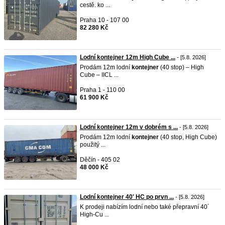
cestě. ko ...
Praha 10 - 107 00
82 280 Kč
Lodní kontejner 12m High Cube ...
- [5.8. 2026]
Prodám 12m lodní
kontejner
(40 stop) – High
Cube – IICL ...
Praha 1 - 110 00
61 900 Kč
Lodní kontejner 12m v dobrém s ...
- [5.8. 2026]
Prodám 12m lodní
kontejner
(40 stop, High Cube)
použitý ...
Děčín - 405 02
48 000 Kč
Lodní kontejner 40' HC po prvn ...
- [5.8. 2026]
K prodeji nabízím lodní nebo také přepravní 40´
High-Cu ...