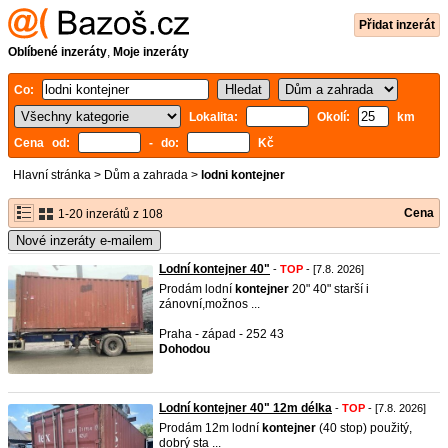
Přidat inzerát
Oblíbené inzeráty
,
Moje inzeráty
Co:
Lokalita:
Okolí:
km
Cena od:
- do:
Kč
Hlavní stránka
>
Dům a zahrada
>
lodni kontejner
Cena
1-20 inzerátů z 108
Nové inzeráty e-mailem
Lodní kontejner 40"
-
TOP
- [7.8. 2026]
Prodám lodní
kontejner
20" 40" starší i
zánovní,možnos ...
Praha - západ - 252 43
Dohodou
Lodní kontejner 40" 12m délka
-
TOP
- [7.8. 2026]
Prodám 12m lodní
kontejner
(40 stop) použitý,
dobrý sta ...