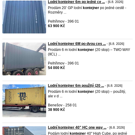
Lodní kontejner 6m po jedné ce ...
- [6.8. 2026]
Prodám 20’ GP lodní
kontejner
po jedné cestě -
Rozměry ...
Pelhřimov - 396 01
63 900 Kč
Lodní kontejner 6M po dvou ces ...
- [6.8. 2026]
Prodám 6 m lodní
kontejner
(20 stop) – TWO WAY
(IICL) ...
Pelhřimov - 396 01
54 000 Kč
Lodní kontejner 6m použitý (20 ...
- [6.8. 2026]
Prodám 6 m lodní
kontejner
(20 stop) – použitý,
ale v d ...
Benešov - 258 01
38 900 Kč
Lodní kontejner 40" HC one way ...
- [6.8. 2026]
Podám lodní
kontejner
40" High Cube, po jedné