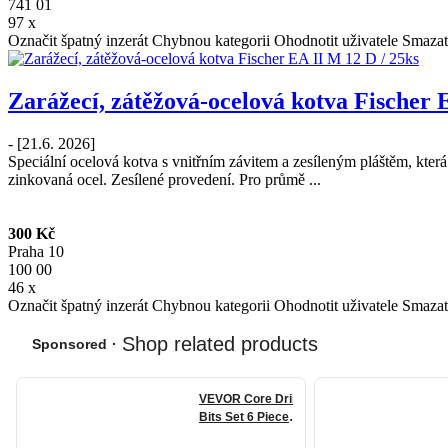
741 01
97 x
Označit špatný inzerát
Chybnou kategorii
Ohodnotit uživatele
Smazat
Zarážecí, zátěžová-ocelová kotva Fischer 
- [21.6. 2026]
Speciální ocelová kotva s vnitřním závitem a zesíleným pláštěm, kter
zinkovaná ocel. Zesílené provedení. Pro průmě ...
300 Kč
Praha 10
100 00
46 x
Označit špatný inzerát
Chybnou kategorii
Ohodnotit uživatele
Smazat