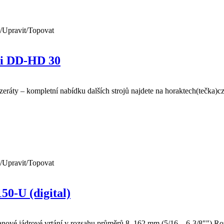
/Upravit/Topovat
lti DD-HD 30
nzeráty – kompletní nabídku dalších strojů najdete na horaktech(tečka
/Upravit/Topovat
50-U (digital)
tojanové jádrové vrtání v rozsahu průměrů 8–162 mm (5/16 – 6-3/8"") R