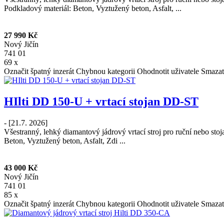
Podkladový materiál: Beton, Vyztužený beton, Asfalt, ...
27 990 Kč
Nový Jičín
741 01
69 x
Označit špatný inzerát
Chybnou kategorii
Ohodnotit uživatele
Smazat
HIlti DD 150-U + vrtací stojan DD-ST
- [21.7. 2026]
Všestranný, lehký diamantový jádrový vrtací stroj pro ruční nebo s
Beton, Vyztužený beton, Asfalt, Zdi ...
43 000 Kč
Nový Jičín
741 01
85 x
Označit špatný inzerát
Chybnou kategorii
Ohodnotit uživatele
Smazat