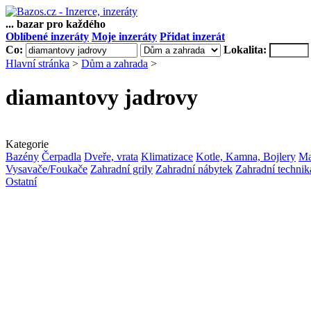
... bazar pro každého
Oblíbené inzeráty
Moje inzeráty
Přidat inzerát
Co:
Lokalita:
Hlavní stránka
>
Dům a zahrada
>
diamantovy jadrovy
Kategorie
Bazény
Čerpadla
Dveře, vrata
Klimatizace
Kotle, Kamna, Bojlery
Ma
Vysavače/Foukače
Zahradní grily
Zahradní nábytek
Zahradní technik
Ostatní