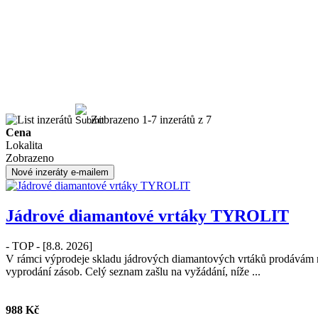
Zobrazeno 1-7 inzerátů z 7
Cena
Lokalita
Zobrazeno
Nové inzeráty e-mailem
Jádrové diamantové vrtáky TYROLIT
-
TOP
- [8.8. 2026]
V rámci výprodeje skladu jádrových diamantových vrtáků prodávám 
vyprodání zásob. Celý seznam zašlu na vyžádání, níže ...
988 Kč