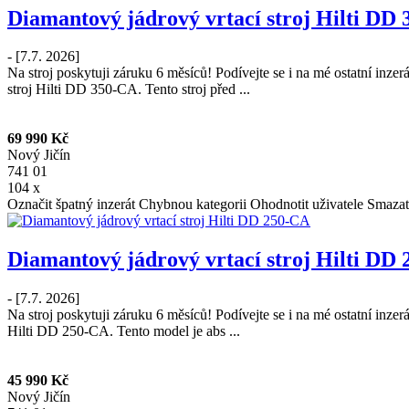
Diamantový jádrový vrtací stroj Hilti DD
- [7.7. 2026]
Na stroj poskytuji záruku 6 měsíců! Podívejte se i na mé ostatní inz
stroj Hilti DD 350-CA. Tento stroj před ...
69 990 Kč
Nový Jičín
741 01
104 x
Označit špatný inzerát
Chybnou kategorii
Ohodnotit uživatele
Smazat
Diamantový jádrový vrtací stroj Hilti DD
- [7.7. 2026]
Na stroj poskytuji záruku 6 měsíců! Podívejte se i na mé ostatní inze
Hilti DD 250-CA. Tento model je abs ...
45 990 Kč
Nový Jičín