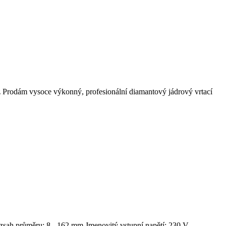
)cz Prodám vysoce výkonný, profesionální diamantový jádrový vrtací
ozsah průměru: 8 - 162 mm Jmenovitý vstupní napětí: 230 V