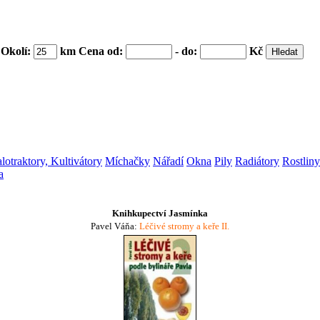
Okolí:
km Cena od:
- do:
Kč
lotraktory, Kultivátory
Míchačky
Nářadí
Okna
Pily
Radiátory
Rostliny
a
Knihkupectví Jasmínka
Pavel Váňa:
Léčivé stromy a keře II.