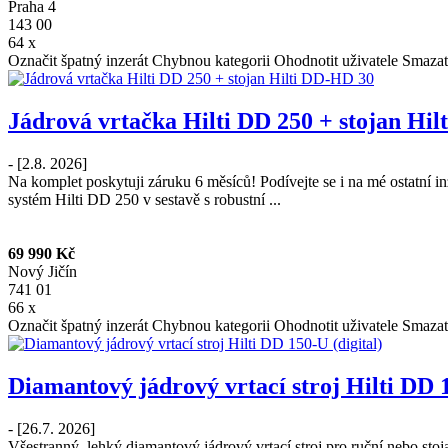
Praha 4
143 00
64 x
Označit špatný inzerát
Chybnou kategorii
Ohodnotit uživatele
Smazat
Jádrová vrtačka Hilti DD 250 + stojan Hi
- [2.8. 2026]
Na komplet poskytuji záruku 6 měsíců! Podívejte se i na mé ostatní i
systém Hilti DD 250 v sestavě s robustní ...
69 990 Kč
Nový Jičín
741 01
66 x
Označit špatný inzerát
Chybnou kategorii
Ohodnotit uživatele
Smazat
Diamantový jádrový vrtací stroj Hilti DD 1
- [26.7. 2026]
Všestranný, lehký diamantový jádrový vrtací stroj pro ruční nebo s