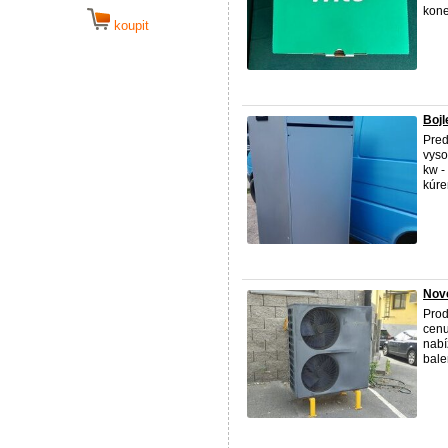
kone
koupit
Bojl
Pred
vyso
kw -
kúren
Nov
Prod
cenu
nabí
balen