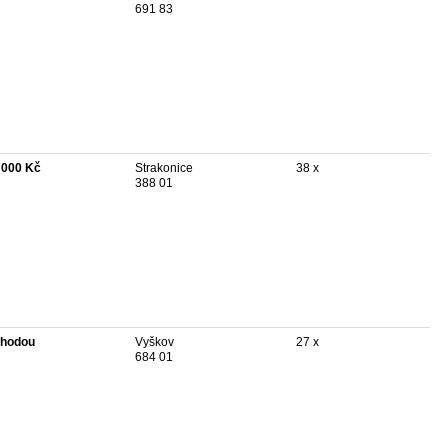
691 83
 000 Kč
Strakonice
38 x
388 01
hodou
Vyškov
27 x
684 01