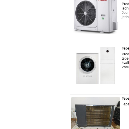
Prod
jedn
Jedn
jedn
Tep
Prod
tepe
kval
vzdu
Tepe
Tepe