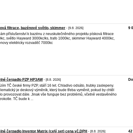
ová filtrace, bazénové světlo, skimmer
9 
- [9.8. 2026]
ám příslušenství k bazénu z neuskutečněného projektu písková filtrace
kc, světlo Hayward 3000kc/ks, trafo 1000kc, skimmer Hayward 4000kc,
novy elektricky rozvaděč 7000kc
elné čerpadlo PZP HP3AW
Do
- [8.8. 2026]
zím TČ české firmy PZP, stáří 16 let. Chladivo odsáto, trubky zaslepeny.
lematický je deskový výměník, který bude třeba vyměnit, pokud by chtěl
o provozovat dále. Jinak vše funguje bez problémů, včetně vestavěného
trokotle. TČ bude k ...
lné čerpadlo Inventor Matrix (celý set) cena vč.DPH
42
- [8.8. 2026]