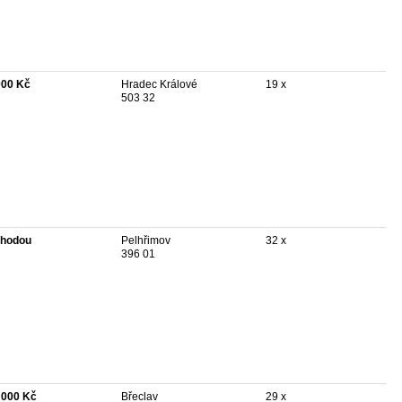
000 Kč
Hradec Králové
19 x
503 32
hodou
Pelhřimov
32 x
396 01
 000 Kč
Břeclav
29 x