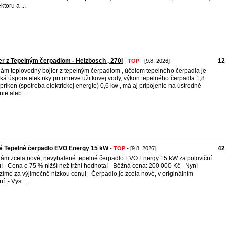
ktoru a ...
er z Tepelným čerpadlom - Heizbosch , 270l
12
-
TOP
- [9.8. 2026]
ám teplovodný bojler z tepelným čerpadlom , účelom tepelného čerpadla je
ká úspora elektriky pri ohreve užitkovej vody, výkon tepelného čerpadla 1,8
 príkon (spotreba elektrickej energie) 0,6 kw , má aj pripojenie na ústredné
ie aleb ...
é Tepelné čerpadlo EVO Energy 15 kW
42
-
TOP
- [9.8. 2026]
ám zcela nové, nevybalené tepelné čerpadlo EVO Energy 15 kW za poloviční
! - Cena o 75 % nižší než tržní hodnota! - Běžná cena: 200 000 Kč - Nyní
zíme za výjimečně nízkou cenu! - Čerpadlo je zcela nové, v originálním
í. - Vyst ...