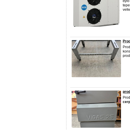
bylo
tepe
velk
Prod
Prod
kons
prod
prod
Prod
cerp