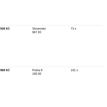
 500 Kč
Slovensko
73 x
987 65
 980 Kč
Praha 8
191 x
180 00