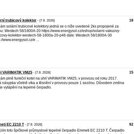
rní trubicový kolektor
18
- [7.8. 2026]
ám solární trubicové kolektory jedná se o níže uvedené 2ks propojené za
u: Westech 58/1800A-20 https://www.energysol.cz/eshop/solarni-vakuovy-
icovy-kolektor-westech-58-1800a-20-p46 dále: Westech 58/1800A-30
s://www.energysol.cz/e ...
el VARIMATIK VM25
15
- [7.8. 2026]
ám plně funkční kotel na uhlí VARIMATIK VM25, v provozu od roku 2017.
 násypka včetně víka a těsnění v provozu pouze 1 sezónu. Důvodem změna
je vytápění na tepelné čerpadlo.
eti EC 2210 T
92
- [7.8. 2026]
zím toto špičkové průmyslové tepelné čerpadlo Emmeti EC 2210 T. Čerpadlo