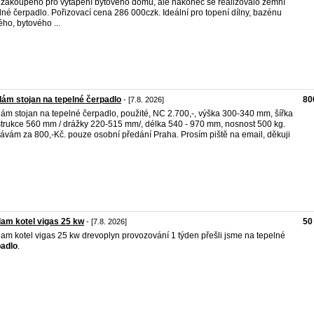
 zakoupeno pro vytápění bytového domu, ale nakonec se realizovalo zemní
lné čerpadlo. Pořizovací cena 286 000czk. Ideální pro topení dílny, bazénu
ého, bytového ...
ám stojan na tepelné čerpadlo
80
- [7.8. 2026]
ám stojan na tepelné čerpadlo, použité, NC 2.700,-, výška 300-340 mm, šířka
trukce 560 mm / drážky 220-515 mm/, délka 540 - 970 mm, nosnost 500 kg.
ávám za 800,-Kč. pouze osobní předání Praha. Prosím piště na email, děkuji
am kotel vigas 25 kw
50
- [7.8. 2026]
am kotel vigas 25 kw drevoplyn provozování 1 týden přešli jsme na tepelné
adlo
.