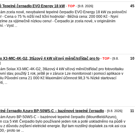
é Tepelné čerpadlo EVO Energy 18 kW
45
-
TOP
- [9.8. 2026]
ám zcela nové, nevybalené tepelné čerpadlo EVO Energy 18 kW za poloviční
! - Cena o 75 % nižší než tržní hodnota! - Běžná cena: 200 000 Kč - Nyní
zíme za výjimečně nízkou cenu! - Čerpadlo je zcela nové, v originálním
í. - Vyst ...
x X3-MIC-4K-G2, 3fázový 4 kW síťový měnič/střídač pro fo
10
-
TOP
- [9.8.
]
ám Solax X3-MIC-4K-G2, 3fázový 4 kW síťový měnič/střídač pro fotovoltaiku
vní stav, použitý 1 rok, ještě je v záruce Lze monitorovat i pomocí aplikace v
lu Původní cena 21 000 Kč Maximální účinnost 98,3 % Nízké startovací
í, ...
lné čerpadlo Azuro BP-50WS-C – bazénové tepelné čerpadlo
11
- [9.8. 2026]
ám Azuro BP-50WS-C – bazénové tepelné čerpadlo (Mountfield/Azuro),
n cca 5 kW. Čerpadlo bylo používané jeden rok a poté uskladněno na půdě v
u z důvodu zvýšení eletrické energie. Byl tam rozdílný doplatek za rok asi cca
0,- proto se ...