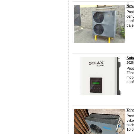
Nov
Prod
cenu
nabí
balen
Sola
2026
Prod
Záno
mobi
napět
Tepe
Prod
výko
such
10 00