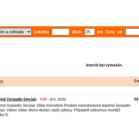
Lokalita:
Okolí:
km Cena od:
Inzerát byl vymazán.
Ce
85
lné čerpadlo Sinclair
58
-
TOP
- [9.8. 2026]
lné čerpadlo Sinclair 16kw monoblok Prodám monoblokové tepelné čerpadlo
lair. Výkon 16kw. Mohu dodat i další výkony. Případně odbornou montáž.
ka 5l.