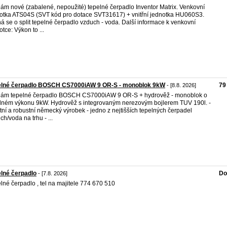
ám nové (zabalené, nepoužité) tepelné čerpadlo Inventor Matrix. Venkovní
otka ATS04S (SVT kód pro dotace SVT31617) + vnitřní jednotka HU060S3.
á se o split tepelné čerpadlo vzduch - voda. Další informace k venkovní
otce: Výkon to ...
elné čerpadlo BOSCH CS7000iAW 9 OR-S - monoblok 9kW
79
- [8.8. 2026]
ám tepelné čerpadlo BOSCH CS7000iAW 9 OR-S + hydrověž - monoblok o
lném výkonu 9kW. Hydrověž s integrovaným nerezovým bojlerem TUV 190l. -
itní a robustní německý výrobek - jedno z nejtišších tepelných čerpadel
ch/voda na trhu - ...
lné čerpadlo
Do
- [7.8. 2026]
lné čerpadlo , tel na majitele 774 670 510