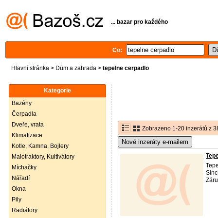
... bazar pro každého
Co:
Hlavní stránka
>
Dům a zahrada
>
tepelne cerpadlo
Kategorie
Bazény
Čerpadla
Dveře, vrata
Zobrazeno 1-20 inzerátů z 3
Klimatizace
Nové inzeráty e-mailem
Kotle, Kamna, Bojlery
Tepe
Malotraktory, Kultivátory
Tepe
Míchačky
Sinc
Nářadí
Záru
Okna
Pily
Radiátory