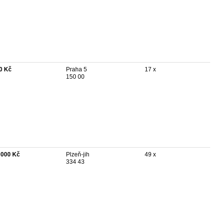
0 Kč
Praha 5
17 x
150 00
 000 Kč
Plzeň-jih
49 x
334 43