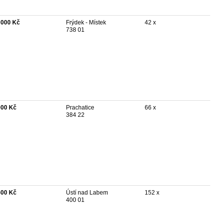
 000 Kč
Frýdek - Místek
42 x
738 01
000 Kč
Prachatice
66 x
384 22
500 Kč
Ústí nad Labem
152 x
400 01