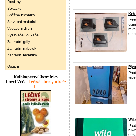
Rostliny
Sekačky
Krb
Sněžná technika
Prod
Stavební materiál
vším
Vybavení dílen
reko
do 
Vysavače/Foukače
Zahradní grily
Zahradní nábytek
Zahradní technika
Ostatní
Plyn
Prod
Knihkupectví Jasmínka
tepe
Pavel Váňa:
Léčivé stromy a keře
II.
Wilo
Prod
nikd
obsa