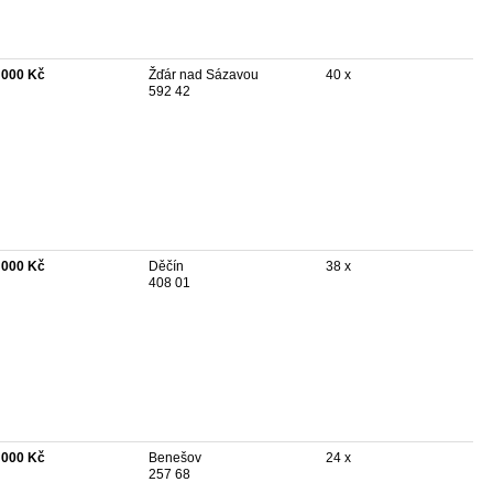
 000 Kč
Žďár nad Sázavou
40 x
592 42
 000 Kč
Děčín
38 x
408 01
 000 Kč
Benešov
24 x
257 68