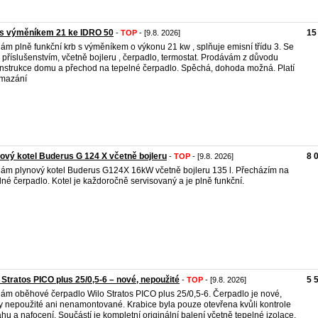
 s výměníkem 21 ke IDRO 50
15
-
TOP
- [9.8. 2026]
ám plně funkční krb s výměníkem o výkonu 21 kw , splňuje emisní třídu 3. Se
 příslušenstvím, včetně bojleru , čerpadlo, termostat. Prodávám z důvodu
nstrukce domu a přechod na tepelné čerpadlo. Spěchá, dohoda možná. Platí
smazání
ový kotel Buderus G 124 X včetně bojleru
8 
-
TOP
- [9.8. 2026]
ám plynový kotel Buderus G124X 16kW včetně bojleru 135 l. Přecházím na
lné čerpadlo. Kotel je každoročně servisovaný a je plně funkční.
 Stratos PICO plus 25/0,5-6 – nové, nepoužité
5 
-
TOP
- [9.8. 2026]
ám oběhové čerpadlo Wilo Stratos PICO plus 25/0,5-6. Čerpadlo je nové,
y nepoužité ani nenamontované. Krabice byla pouze otevřena kvůli kontrole
hu a nafocení. Součástí je kompletní originální balení včetně tepelné izolace,