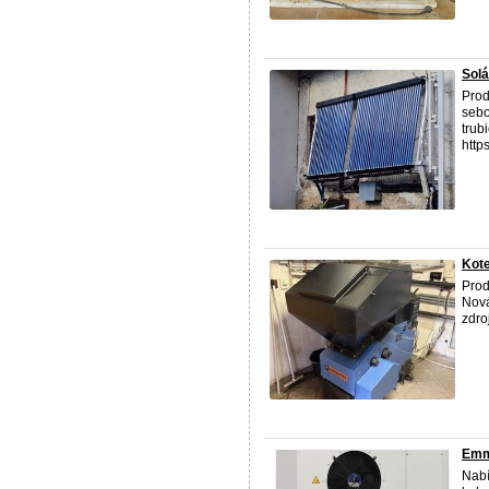
Solá
Prod
sebo
trub
http
Kot
Prod
Nová
zdro
Emm
Nabí