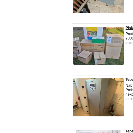
Písk
Prod
9000
baze
Tep
Nabí
Prob
někd
elek
Tepe