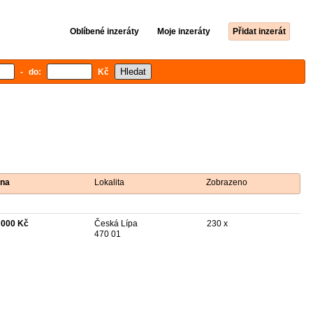
Oblíbené inzeráty
Moje inzeráty
Přidat inzerát
- do:
Kč
na
Lokalita
Zobrazeno
 000 Kč
Česká Lípa
230 x
470 01