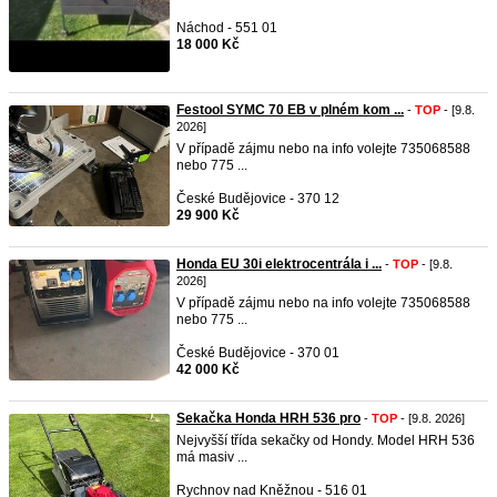
Náchod - 551 01
18 000 Kč
Festool SYMC 70 EB v plném kom ...
-
TOP
- [9.8.
2026]
V případě zájmu nebo na info volejte 735068588
nebo 775 ...
České Budějovice - 370 12
29 900 Kč
Honda EU 30i elektrocentrála i ...
-
TOP
- [9.8.
2026]
V případě zájmu nebo na info volejte 735068588
nebo 775 ...
České Budějovice - 370 01
42 000 Kč
Sekačka Honda HRH 536 pro
-
TOP
- [9.8. 2026]
Nejvyšší třída sekačky od Hondy. Model HRH 536
má masiv ...
Rychnov nad Kněžnou - 516 01