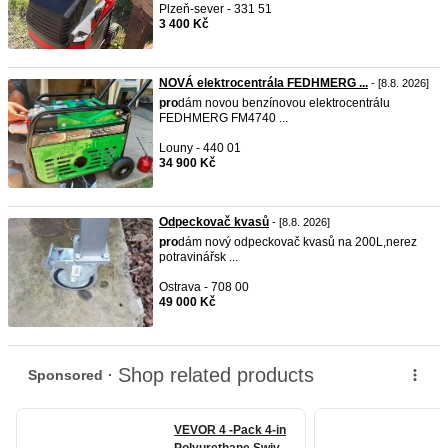
Plzeň-sever - 331 51
3 400 Kč
NOVÁ elektrocentrála FEDHMERG ...
- [8.8. 2026]
pro
dám novou benzínovou elektrocentrálu
FEDHMERG FM4740 ...
Louny - 440 01
34 900 Kč
Odpeckovač kvasů
- [8.8. 2026]
pro
dám nový odpeckovač kvasů na 200L,nerez
potravinářsk ...
Ostrava - 708 00
49 000 Kč