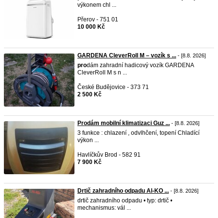
výkonem chl ...
Přerov - 751 01
10 000 Kč
GARDENA CleverRoll M – vozík s ...
- [8.8. 2026]
pro
dám zahradní hadicový vozík GARDENA
CleverRoll M s n ...
České Budějovice - 373 71
2 500 Kč
Prodám mobilní klimatizaci Guz ...
- [8.8. 2026]
3 funkce : chlazení , odvlhčení, topení Chladící
výkon ...
Havlíčkův Brod - 582 91
7 900 Kč
Drtič zahradního odpadu Al-KO ...
- [8.8. 2026]
drtič zahradního odpadu • typ: drtič •
mechanismus: vál ...