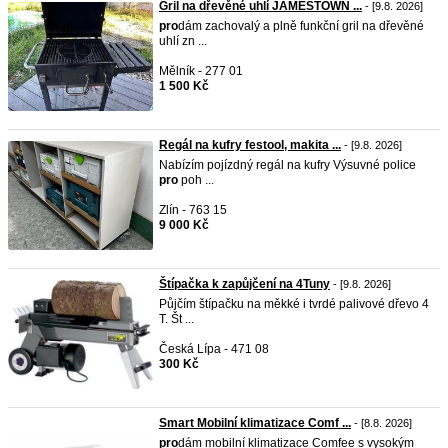
Gril na dřevěné uhlí JAMESTOWN ...
- [9.8. 2026]
pro
dám zachovalý a plně funkční gril na dřevěné
uhlí zn ...
Mělník - 277 01
1 500 Kč
Regál na kufry festool, makita ...
- [9.8. 2026]
Nabízím pojízdný regál na kufry Výsuvné police
pro
poh ...
Zlín - 763 15
9 000 Kč
Štípačka k zapůjčení na 4Tuny
- [9.8. 2026]
Půjčím štípačku na měkké i tvrdé palivové dřevo 4
T. Št ...
Česká Lípa - 471 08
300 Kč
Smart Mobilní klimatizace Comf ...
- [8.8. 2026]
pro
dám mobilní klimatizace Comfee s vysokým