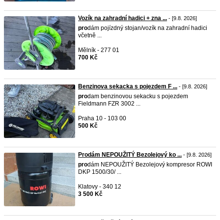
Vozík na zahradní hadici + zna ...
- [9.8. 2026]
pro
dám pojízdný stojan/vozík na zahradní hadici
včetně ...
Mělník - 277 01
700 Kč
Benzinova sekacka s pojezdem F ...
- [9.8. 2026]
pro
dam benzinovou sekacku s pojezdem
Fieldmann FZR 3002 ...
Praha 10 - 103 00
500 Kč
Prodám NEPOUŽITÝ Bezolejový ko ...
- [9.8. 2026]
pro
dám NEPOUŽITÝ Bezolejový kompresor ROWI
DKP 1500/30/ ...
Klatovy - 340 12
3 500 Kč