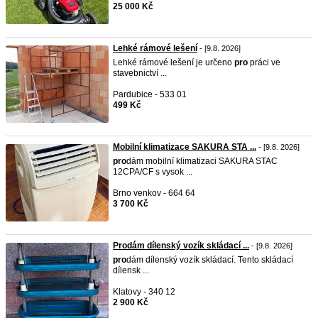
25 000 Kč
Lehké rámové lešení
- [9.8. 2026]
Lehké rámové lešení je určeno
pro
práci ve
stavebnictví ...
Pardubice - 533 01
499 Kč
Mobilní klimatizace SAKURA STA ...
- [9.8. 2026]
pro
dám mobilní klimatizaci SAKURA STAC
12CPA/CF s vysok ...
Brno venkov - 664 64
3 700 Kč
Prodám dílenský vozík skládací ...
- [9.8. 2026]
pro
dám dílenský vozík skládací. Tento skládací
dílensk ...
Klatovy - 340 12
2 900 Kč