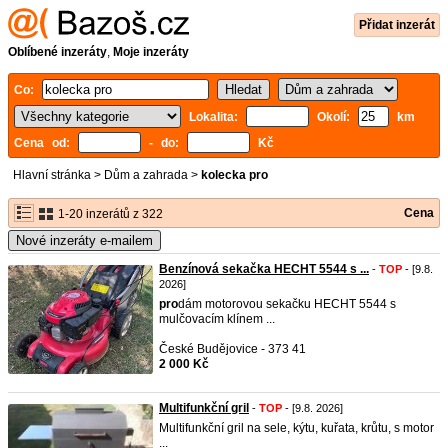
Přidat inzerát
Oblíbené inzeráty
,
Moje inzeráty
Co:
Lokalita:
Okolí:
km
Cena od:
- do:
Kč
Hlavní stránka
>
Dům a zahrada
>
kolecka pro
Cena
1-20 inzerátů z 322
Nové inzeráty e-mailem
Benzínová sekačka HECHT 5544 s ...
-
TOP
- [9.8.
2026]
pro
dám motorovou sekačku HECHT 5544 s
mulčovacím klínem ...
České Budějovice - 373 41
2 000 Kč
Multifunkční gril
-
TOP
- [9.8. 2026]
Multifunkční gril na sele, kýtu, kuřata, krůtu, s motor
...