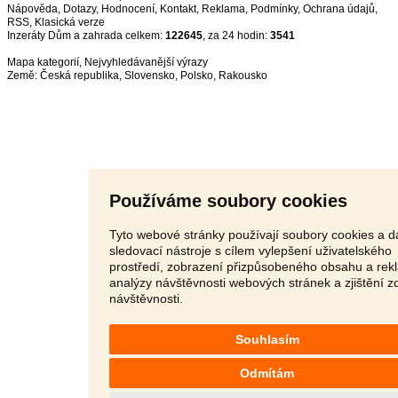
Nápověda
,
Dotazy
,
Hodnocení
,
Kontakt
,
Reklama
,
Podmínky
,
Ochrana údajů
,
RSS
,
Inzeráty Dům a zahrada celkem:
122645
, za 24 hodin:
3541
Mapa kategorií
,
Nejvyhledávanější výrazy
Země:
Česká republika
,
Slovensko
,
Polsko
,
Rakousko
Používáme soubory cookies
Tyto webové stránky používají soubory cookies a da
sledovací nástroje s cílem vylepšení uživatelského
prostředí, zobrazení přizpůsobeného obsahu a rek
analýzy návštěvnosti webových stránek a zjištění z
návštěvnosti.
Souhlasím
Odmítám