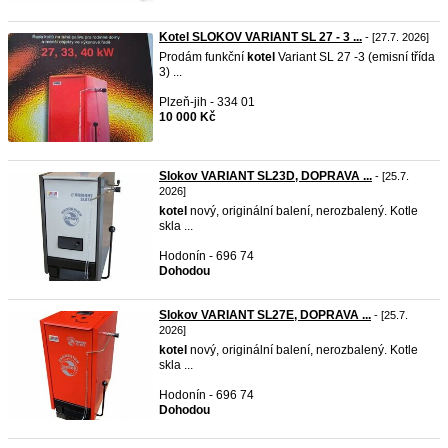
Kotel SLOKOV VARIANT SL 27 - 3 ...
- [27.7. 2026]
Prodám funkční
kotel
Variant SL 27 -3 (emisní třída
3) ...
Plzeň-jih - 334 01
10 000 Kč
Slokov VARIANT SL23D, DOPRAVA ...
- [25.7.
2026]
kotel
nový, originální balení, nerozbalený. Kotle
skla ...
Hodonín - 696 74
Dohodou
Slokov VARIANT SL27E, DOPRAVA ...
- [25.7.
2026]
kotel
nový, originální balení, nerozbalený. Kotle
skla ...
Hodonín - 696 74
Dohodou