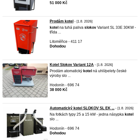
51 000 Kč
Prodám kotel
- [1.8. 2026]
kotel
na tuhá paliva
slokov
Variant SL 33E 30KW -
třída ...
Litoměřice - 411 17
Dohodou
Kotel Slokov Variant 12A
- [1.8. 2026]
Prodám atomatický
kotel
ná uhlí/pelety české
výroby slo ...
Hodonín - 696 74
38 000 Kč
Automatický kotel SLOKOV SL EK ...
- [1.8. 2026]
Na fotkách typy 25 a 15 kW - jedna násypka
kotel
slo ...
Hodonín - 696 74
Dohodou