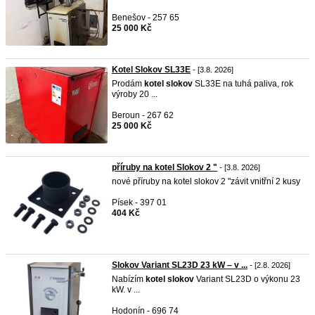
Benešov - 257 65
25 000 Kč
Kotel Slokov SL33E
- [3.8. 2026]
Prodám
kotel
slokov
SL33E na tuhá paliva, rok
výroby 20 ...
Beroun - 267 62
25 000 Kč
příruby na kotel Slokov 2 "
- [3.8. 2026]
nové příruby na kotel slokov 2 "závit vnitřní 2 kusy
Písek - 397 01
404 Kč
Slokov Variant SL23D 23 kW – v ...
- [2.8. 2026]
Nabízím
kotel
slokov
Variant SL23D o výkonu 23
kW. v ...
Hodonín - 696 74