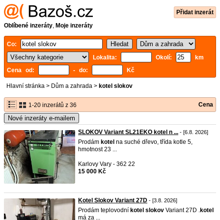
Přidat inzerát
Oblíbené inzeráty
,
Moje inzeráty
Co:
Lokalita:
Okolí:
km
Cena od:
- do:
Kč
Hlavní stránka
>
Dům a zahrada
>
kotel slokov
Cena
1-20 inzerátů z 36
Nové inzeráty e-mailem
SLOKOV Variant SL21EKO kotel n ...
- [6.8. 2026]
Prodám
kotel
na suché dřevo, třída kotle 5,
hmotnost 23 ...
Karlovy Vary - 362 22
15 000 Kč
Kotel Slokov Variant 27D
- [3.8. 2026]
Prodám teplovodní
kotel
slokov
Variant 27D .
kotel
má za ...