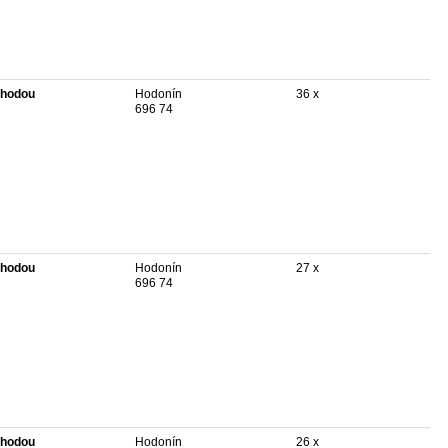
hodou
Hodonín
36 x
696 74
hodou
Hodonín
27 x
696 74
hodou
Hodonín
26 x