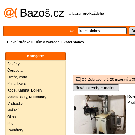
... bazar pro každého
Co:
Hlavní stránka
>
Dům a zahrada
>
kotel slokov
Kategorie
Bazény
Čerpadla
Dveře, vrata
Zobrazeno 1-20 inzerátů z 3
Klimatizace
Nové inzeráty e-mailem
Kotle, Kamna, Bojlery
Kote
Malotraktory, Kultivátory
Prod
Míchačky
Nářadí
Okna
Pily
Radiátory