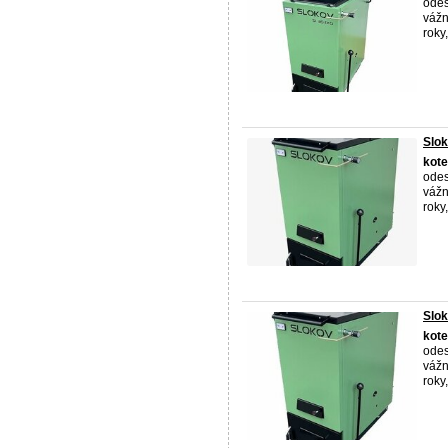
odes
vážn
roky,
Slo
kote
odes
vážn
roky,
Slo
kote
odes
vážn
roky,