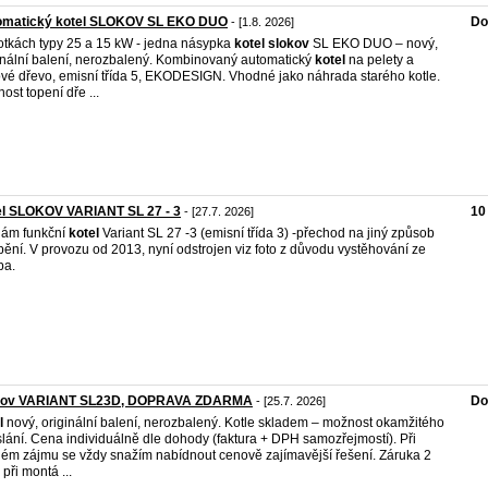
omatický kotel SLOKOV SL EKO DUO
Do
- [1.8. 2026]
otkách typy 25 a 15 kW - jedna násypka
kotel
slokov
SL EKO DUO – nový,
inální balení, nerozbalený. Kombinovaný automatický
kotel
na pelety a
vé dřevo, emisní třída 5, EKODESIGN. Vhodné jako náhrada starého kotle.
ost topení dře ...
el SLOKOV VARIANT SL 27 - 3
10
- [27.7. 2026]
dám funkční
kotel
Variant SL 27 -3 (emisní třída 3) -přechod na jiný způsob
pění. V provozu od 2013, nyní odstrojen viz foto z důvodu vystěhování ze
pa.
kov VARIANT SL23D, DOPRAVA ZDARMA
Do
- [25.7. 2026]
l
nový, originální balení, nerozbalený. Kotle skladem – možnost okamžitého
lání. Cena individuálně dle dohody (faktura + DPH samozřejmostí). Při
ém zájmu se vždy snažím nabídnout cenově zajímavější řešení. Záruka 2
 při montá ...