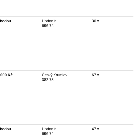
hodou
Hodonín
30 x
696 74
 000 Kč
Český Krumlov
67 x
382 73
hodou
Hodonín
47 x
696 74