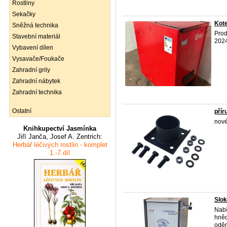
Rostliny
Sekačky
Kote
Sněžná technika
Pro
Stavební materiál
2024
Vybavení dílen
Vysavače/Foukače
Zahradní grily
Zahradní nábytek
Zahradní technika
Ostatní
přír
nové
Knihkupectví Jasmínka
Jiří Janča, Josef A. Zentrich:
Herbář léčivých rostlin - komplet
1.-7.díl
Slok
Nab
hněd
oděr