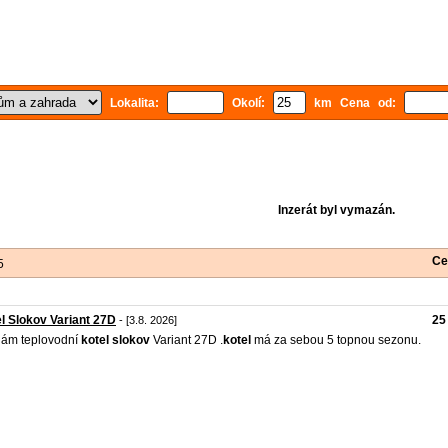
Lokalita:
Okolí:
km Cena od:
Inzerát byl vymazán.
Ce
5
l Slokov Variant 27D
25
- [3.8. 2026]
ám teplovodní
kotel
slokov
Variant 27D .
kotel
má za sebou 5 topnou sezonu.