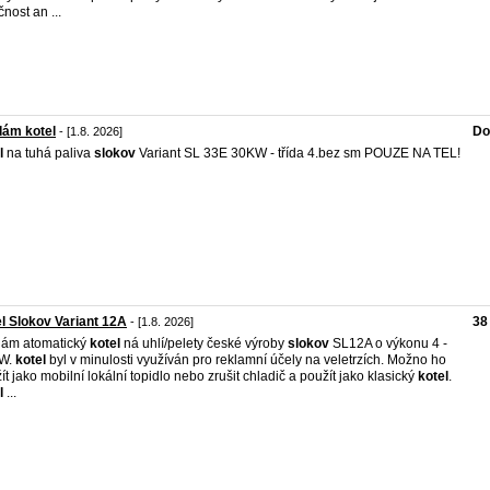
čnost an ...
dám kotel
Do
- [1.8. 2026]
l
na tuhá paliva
slokov
Variant SL 33E 30KW - třída 4.bez sm POUZE NA TEL!
l Slokov Variant 12A
38
- [1.8. 2026]
dám atomatický
kotel
ná uhlí/pelety české výroby
slokov
SL12A o výkonu 4 -
kW.
kotel
byl v minulosti využíván pro reklamní účely na veletrzích. Možno ho
ít jako mobilní lokální topidlo nebo zrušit chladič a použít jako klasický
kotel
.
l
...