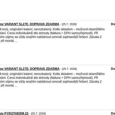
kov VARIANT SL27E, DOPRAVA ZDARMA
Do
- [25.7. 2026]
l
nový, originální balení, nerozbalený. Kotle skladem – možnost okamžitého
lání. Cena individuálně dle dohody (faktura + DPH samozřejmostí). Při
ém zájmu se vždy snažím nabídnout cenově zajímavější řešení. Záruka 2
 při montá ...
kov VARIANT SL27D, DOPRAVA ZDARMA
Do
- [25.7. 2026]
l
nový, originální balení, nerozbalený. Kotle skladem – možnost okamžitého
lání. Cena individuálně dle dohody (faktura + DPH samozřejmostí). Při
ém zájmu se vždy snažím nabídnout cenově zajímavější řešení. Záruka 2
 při montá ...
kov PYROTHERM 25
Do
- [25.7. 2026]