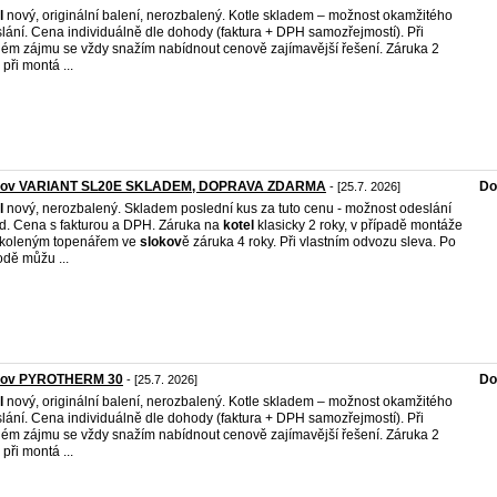
l
nový, originální balení, nerozbalený. Kotle skladem – možnost okamžitého
lání. Cena individuálně dle dohody (faktura + DPH samozřejmostí). Při
ém zájmu se vždy snažím nabídnout cenově zajímavější řešení. Záruka 2
 při montá ...
kov VARIANT SL20E SKLADEM, DOPRAVA ZDARMA
Do
- [25.7. 2026]
l
nový, nerozbalený. Skladem poslední kus za tuto cenu - možnost odeslání
d. Cena s fakturou a DPH. Záruka na
kotel
klasicky 2 roky, v případě montáže
školeným topenářem ve
slokov
ě záruka 4 roky. Při vlastním odvozu sleva. Po
dě můžu ...
kov PYROTHERM 30
Do
- [25.7. 2026]
l
nový, originální balení, nerozbalený. Kotle skladem – možnost okamžitého
lání. Cena individuálně dle dohody (faktura + DPH samozřejmostí). Při
ém zájmu se vždy snažím nabídnout cenově zajímavější řešení. Záruka 2
 při montá ...