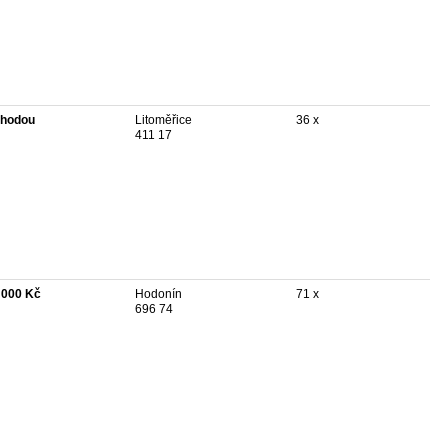
hodou
Litoměřice
36 x
411 17
 000 Kč
Hodonín
71 x
696 74