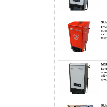
Slo
kote
odes
vážn
roky,
Slo
kote
odes
vážn
roky,
Slo