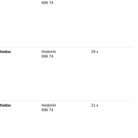
696 74
hodou
Hodonín
29 x
696 74
hodou
Hodonín
21 x
696 74