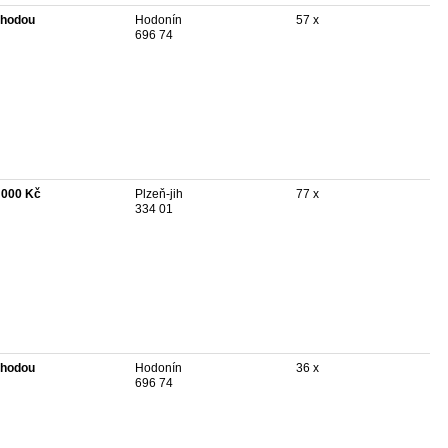
hodou
Hodonín
57 x
696 74
 000 Kč
Plzeň-jih
77 x
334 01
hodou
Hodonín
36 x
696 74