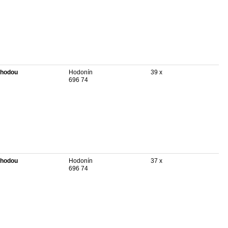
hodou
Hodonín
39 x
696 74
hodou
Hodonín
37 x
696 74