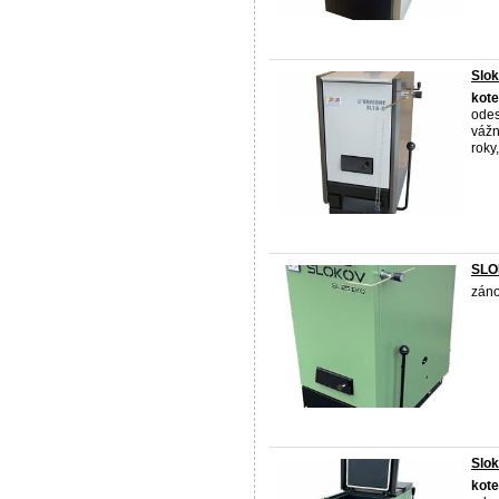
Slo
kote
odes
vážn
roky,
SLO
záno
Slo
kote