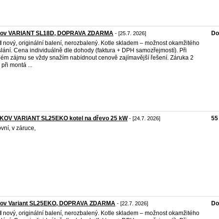
kov VARIANT SL18D, DOPRAVA ZDARMA
Do
- [25.7. 2026]
l
nový, originální balení, nerozbalený. Kotle skladem – možnost okamžitého
lání. Cena individuálně dle dohody (faktura + DPH samozřejmostí). Při
ém zájmu se vždy snažím nabídnout cenově zajímavější řešení. Záruka 2
 při montá ...
KOV VARIANT SL25EKO kotel na dřevo 25 kW
55
- [24.7. 2026]
vní, v záruce,
kov Variant SL25EKO, DOPRAVA ZDARMA
Do
- [22.7. 2026]
l
nový, originální balení, nerozbalený. Kotle skladem – možnost okamžitého