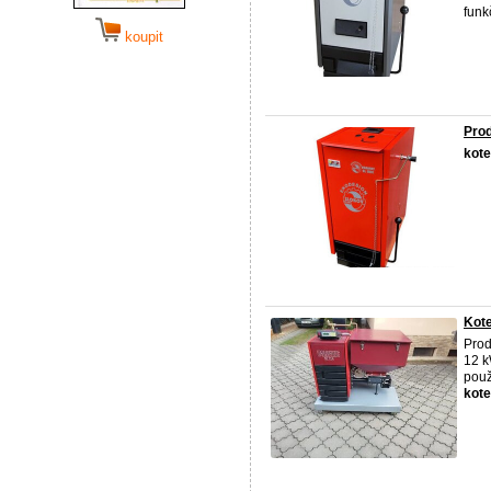
funk
koupit
Pro
kote
Kote
Pro
12 
použ
kote