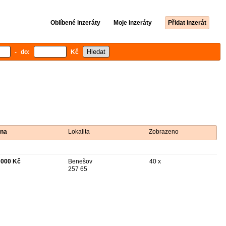
Oblíbené inzeráty
Moje inzeráty
Přidat inzerát
- do:
Kč
na
Lokalita
Zobrazeno
 000 Kč
Benešov
40 x
257 65