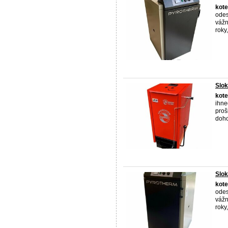
kote
odes
vážn
roky,
Slo
kote
ihne
pro
doho
Slo
kote
odes
vážn
roky,