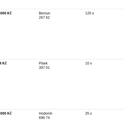
 000 Kč
Beroun
120 x
267 62
4 Kč
Písek
10 x
397 01
 000 Kč
Hodonín
35 x
696 74