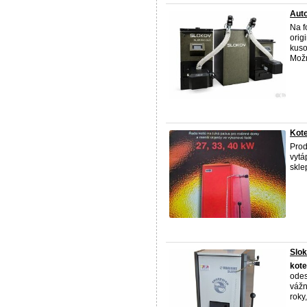
Aut
Na f
orig
kuso
Možn
Kot
Pro
vytá
skle
Slo
kote
odes
vážn
roky,