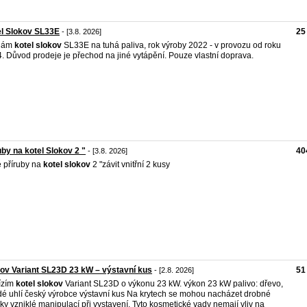
l Slokov SL33E
25
- [3.8. 2026]
dám
kotel
slokov
SL33E na tuhá paliva, rok výroby 2022 - v provozu od roku
. Důvod prodeje je přechod na jiné vytápění. Pouze vlastní doprava.
uby na kotel Slokov 2 "
40
- [3.8. 2026]
 příruby na
kotel
slokov
2 "závit vnitřní 2 kusy
ov Variant SL23D 23 kW – výstavní kus
51
- [2.8. 2026]
ízím
kotel
slokov
Variant SL23D o výkonu 23 kW. výkon 23 kW palivo: dřevo,
é uhlí český výrobce výstavní kus Na krytech se mohou nacházet drobné
ky vzniklé manipulací při vystavení. Tyto kosmetické vady nemají vliv na