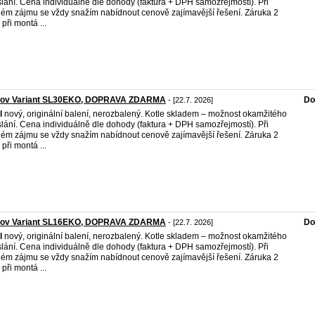
lání. Cena individuálně dle dohody (faktura + DPH samozřejmostí). Při
ém zájmu se vždy snažím nabídnout cenově zajímavější řešení. Záruka 2
 při montá ...
kov Variant SL30EKO, DOPRAVA ZDARMA
Do
- [22.7. 2026]
l
nový, originální balení, nerozbalený. Kotle skladem – možnost okamžitého
lání. Cena individuálně dle dohody (faktura + DPH samozřejmostí). Při
ém zájmu se vždy snažím nabídnout cenově zajímavější řešení. Záruka 2
 při montá ...
kov Variant SL16EKO, DOPRAVA ZDARMA
Do
- [22.7. 2026]
l
nový, originální balení, nerozbalený. Kotle skladem – možnost okamžitého
lání. Cena individuálně dle dohody (faktura + DPH samozřejmostí). Při
ém zájmu se vždy snažím nabídnout cenově zajímavější řešení. Záruka 2
 při montá ...