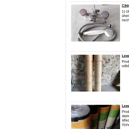
Cihl
1) c
úhel
nech
Lepe
Prod
odb
Lepe
Prod
skel
stře
Vyzv