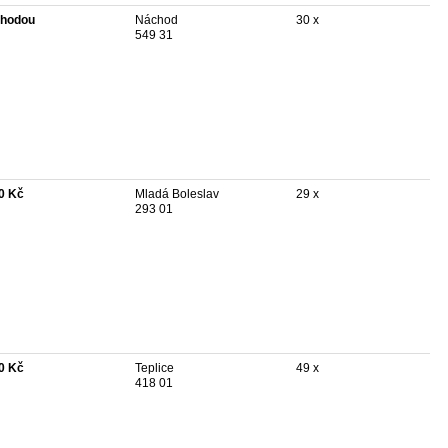
hodou
Náchod
30 x
549 31
0 Kč
Mladá Boleslav
29 x
293 01
0 Kč
Teplice
49 x
418 01