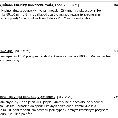
y, kámen, uhelníky, balkonové dveře, apod.
Do
- [1.8. 2026]
ihly plné i duté z bouračky (i větší množství) 2) kámen i pískovcový 3) Fe
níky 80x80 mm, tl.8 mm, délka od cca 3-6 m, jsou rezaté (případně si je
at odtryskat) 4) Fe profil ve tvaru I, délka 2m, 2 ks 5) omítka vhodn ...
nka -ipa
80
- [31.7. 2026]
ám lepenku A330 přebytek ze stavby. Cena za dvě role 800 Kč. Pouze osobní
ěr Kosmonosy.
nka - ipa Aspa bit G S40, 7,5m 4mm.
75
- [31.7. 2026]
ám zbylé ipy. Cena je za kus. Ipy jsou 4mm silné a 7,5m dlouhé s pevnou
nou vložkou. Vhodné do spodní stavby k odizolování zemní vlkosti a
dnímu stupeni radonu. Na povrchu jsou sypány jemným křemičitým posypem.
ednutí v Bílině po před ...