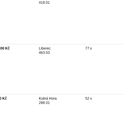
418 01
200 Kč
Liberec
77 x
463 03
0 Kč
Kutná Hora
52 x
286 01