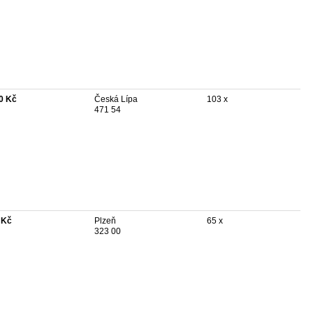
0 Kč
Česká Lípa
103 x
471 54
 Kč
Plzeň
65 x
323 00