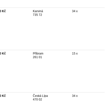
0 Kč
Karviná
34 x
735 72
0 Kč
Příbram
15 x
261 01
0 Kč
Česká Lípa
34 x
470 02