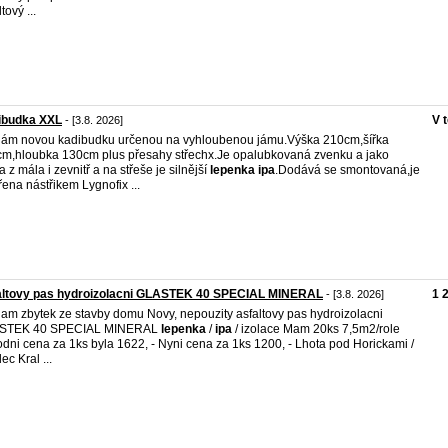
tový ...
ibudka XXL
V 
- [3.8. 2026]
ám novou kadibudku určenou na vyhloubenou jámu.Výška 210cm,šířka
m,hloubka 130cm plus přesahy střechx.Je opalubkovaná zvenku a jako
a z mála i zevnitř a na střeše je silnější
lepenka
ipa
.Dodává se smontovaná,je
řena nástřikem Lygnofix ...
altovy pas hydroizolacni GLASTEK 40 SPECIAL MINERAL
1 
- [3.8. 2026]
am zbytek ze stavby domu Novy, nepouzity asfaltovy pas hydroizolacni
STEK 40 SPECIAL MINERAL
lepenka
/
ipa
/ izolace Mam 20ks 7,5m2/role
dni cena za 1ks byla 1622, - Nyni cena za 1ks 1200, - Lhota pod Horickami /
ec Kral ...