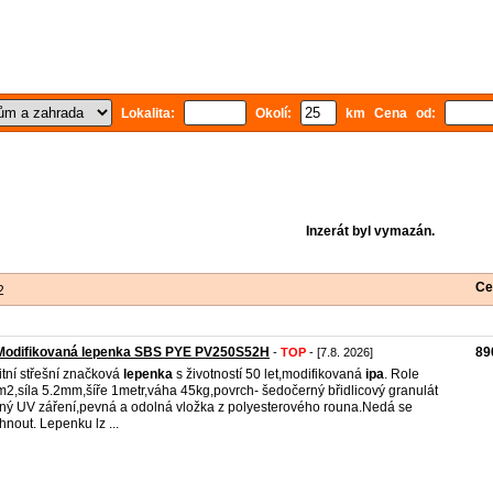
Lokalita:
Okolí:
km Cena od:
Inzerát byl vymazán.
Ce
2
 Modifikovaná lepenka SBS PYE PV250S52H
89
-
TOP
- [7.8. 2026]
itní střešní značková
lepenka
s životností 50 let,modifikovaná
ipa
. Role
m2,síla 5.2mm,šíře 1metr,váha 45kg,povrch- šedočerný břidlicový granulát
ný UV záření,pevná a odolná vložka z polyesterového rouna.Nedá se
rhnout. Lepenku lz ...