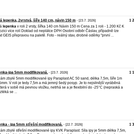
tá lepenka, 2vrstvá, šíře 140 cm, návin 150 m
1 
- [23.7. 2026]
tá
lepenka
v roli 2 vrsty, šířka 140 cm Návin 150 m Cena za 1 roli - 1.200 Kč K
ozici více rolí Doklad od neplátce DPH Osobní odběr Čáslav, případně lze
at GEIS přepravou na paletě. Foto - reálný stav, drobné oděrky "první ...
enka-ipa 5mm modifikovaná.
1 
- [23.7. 2026]
ám zbylé 5mm modifikované ipy Paraplast AC 50 sand, délka 7,5m, šíře 1m
 5mm. V roli je tedy 7,5m a má jemný šedý posyp. Je to nejsilnější vyráběná
terá v sobě má pevnou vložku, netrhá se a je flexibilní do -25°C (nepraská a
ztéká se ...
nka - ipa 5mm střešní modifikovaná.
1 
- [22.7. 2026]
ám zbylé střešní modifikované ipy KVK Paraplast. Síla ipy je 5mm délka 7,5m,