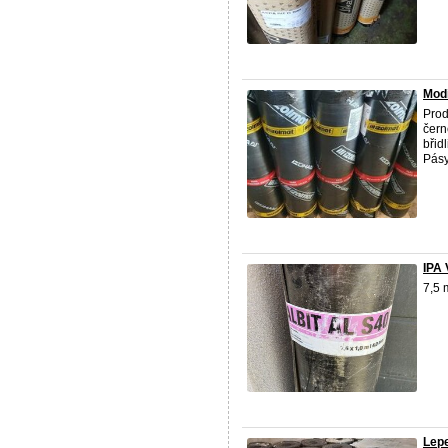
Mod
Prod
čern
břid
Pásy
IPA 
7,5 
Lep