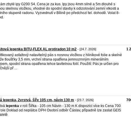
ám zbylé ipy G200 S4. Cena je za kus. Ipy jsou 4mm silné a 5m dlouhé s
ou skelnou vložkou, vhodné do spodní stavby k odizolování zemní vlkosti a
dního stupeně radonu. Vyzvednutí v Bílině po předchozí tel. dohodě. Volat 8-
od.
ltová lepenka BITU-FLEX AL protiradon 10 m2
1 
- [24.7. 2026]
fikovaný asfaltový natavitelný pás s nosnou vložkou z hliníkové folie a skelné
že tloušťky 3,5 mm, vrchní strana opatřena jemnozrnným minerálním
pem, spodní strana opatřena lehce tavitelnou folií. Použití: Pás je určen pro
nější př ...
tá lepenka, 2vrstvá, šíře 105 cm, návin 130 m
70
- [23.7. 2026]
stvá
lepenka
v roli Šířka - 105 cm Návin - 130 m K dispozici více ks Cena 700
 role Doklad od neplátce DPH Osobní odběr Čáslav, případně lze zaslat GEIS
aletě