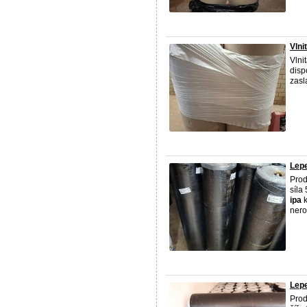
Vlni
Vlni
disp
zasl
Lep
Prod
síla
ipa
k
nero
Lepe
Prod