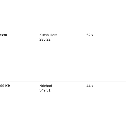
textu
Kutná Hora
52 x
285 22
200 Kč
Náchod
44 x
549 31