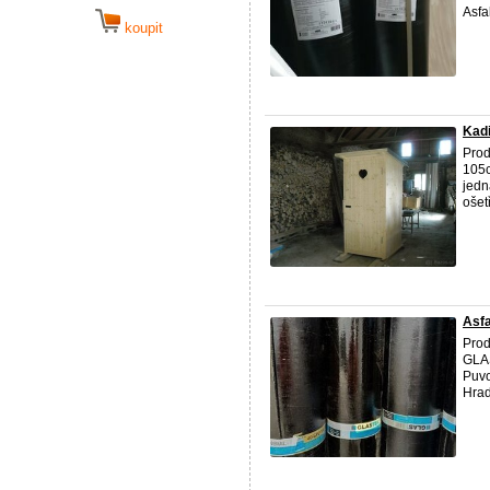
Asfal
koupit
Kad
Prod
105c
jedn
ošet
Asf
Prod
GLA
Puvo
Hrad