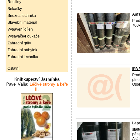
Rostliny
Sekačky
Asfa
Sněžná technika
Prod
Stavební materiál
700k
Vybavení dílen
Vysavače/Foukače
Zahradní grily
Zahradní nábytek
Zahradní technika
Ostatní
IPA 
Prod
Knihkupectví Jasmínka
plne
Pavel Váňa:
Léčivé stromy a keře
Osob
II.
Lepe
sfal
pás 
Asfa