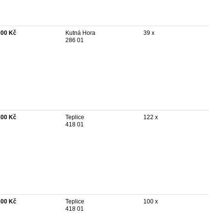
200 Kč
Kutná Hora
39 x
286 01
100 Kč
Teplice
122 x
418 01
300 Kč
Teplice
100 x
418 01