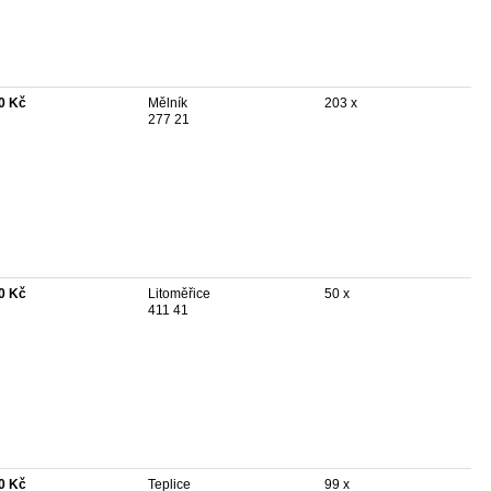
0 Kč
Mělník
203 x
277 21
0 Kč
Litoměřice
50 x
411 41
0 Kč
Teplice
99 x