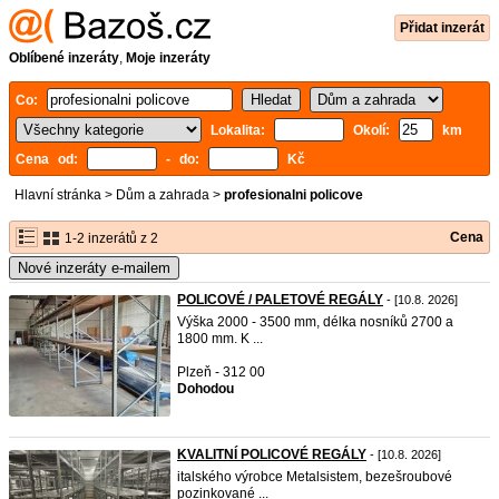
Přidat inzerát
Oblíbené inzeráty
,
Moje inzeráty
Co:
Lokalita:
Okolí:
km
Cena od:
- do:
Kč
Hlavní stránka
>
Dům a zahrada
>
profesionalni policove
Cena
1-2 inzerátů z 2
Nové inzeráty e-mailem
POLICOVÉ / PALETOVÉ REGÁLY
- [10.8. 2026]
Výška 2000 - 3500 mm, délka nosníků 2700 a
1800 mm. K ...
Plzeň - 312 00
Dohodou
KVALITNÍ POLICOVÉ REGÁLY
- [10.8. 2026]
italského výrobce Metalsistem, bezešroubové
pozinkované ...