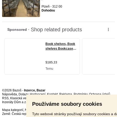
Plzeň - 312 00
Dohodou
©2026 Bazoš -
Inzerce, Bazar
Nápověda
,
Dotazy
,
Hodnocení
,
Kontakt
,
Reklama
,
Podmínky
,
Ochrana údajů
,
RSS
,
Inzeráty Dům a zahrada celkem:
124209
, za 24 hodin:
4363
Používáme soubory cookies
Mapa kategorií
,
Nejvyhledávanější výrazy
Tyto webové stránky používají soubory cookies a da
Země:
Česká republika
,
Slovensko
,
Polsko
,
Rakousko