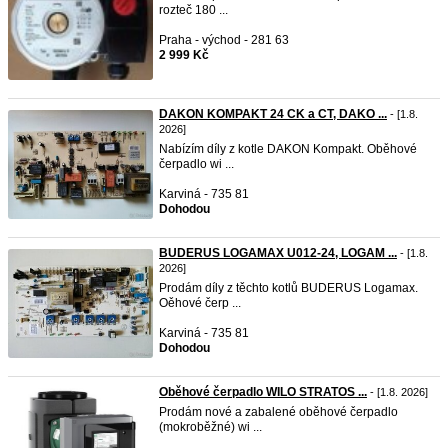
rozteč 180 ...
Praha - východ - 281 63
2 999 Kč
DAKON KOMPAKT 24 CK a CT, DAKO ...
- [1.8.
2026]
Nabízím díly z kotle DAKON Kompakt. Oběhové
čerpadlo wi ...
Karviná - 735 81
Dohodou
BUDERUS LOGAMAX U012-24, LOGAM ...
- [1.8.
2026]
Prodám díly z těchto kotlů BUDERUS Logamax.
Oěhové čerp ...
Karviná - 735 81
Dohodou
Oběhové čerpadlo WILO STRATOS ...
- [1.8. 2026]
Prodám nové a zabalené oběhové čerpadlo
(mokroběžné) wi ...