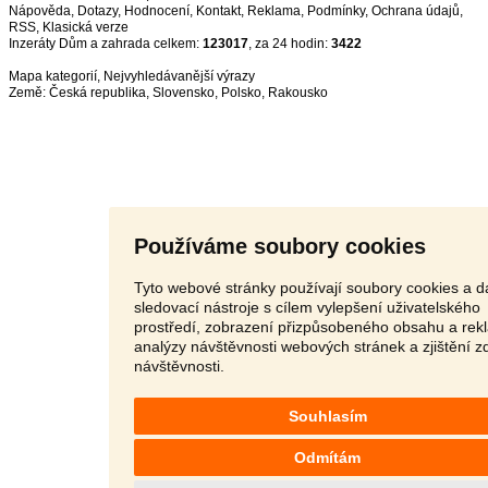
Nápověda
,
Dotazy
,
Hodnocení
,
Kontakt
,
Reklama
,
Podmínky
,
Ochrana údajů
,
RSS
,
Inzeráty Dům a zahrada celkem:
123017
, za 24 hodin:
3422
Mapa kategorií
,
Nejvyhledávanější výrazy
Země:
Česká republika
,
Slovensko
,
Polsko
,
Rakousko
Používáme soubory cookies
Tyto webové stránky používají soubory cookies a da
sledovací nástroje s cílem vylepšení uživatelského
prostředí, zobrazení přizpůsobeného obsahu a rek
analýzy návštěvnosti webových stránek a zjištění z
návštěvnosti.
Souhlasím
Odmítám