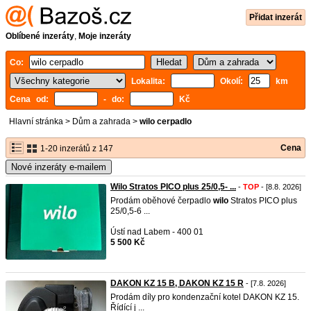
Přidat inzerát
Oblíbené inzeráty
,
Moje inzeráty
Co:
Lokalita:
Okolí:
km
Cena od:
- do:
Kč
Hlavní stránka
>
Dům a zahrada
>
wilo cerpadlo
Cena
1-20 inzerátů z 147
Nové inzeráty e-mailem
Wilo Stratos PICO plus 25/0,5- ...
-
TOP
- [8.8. 2026]
Prodám oběhové čerpadlo
wilo
Stratos PICO plus
25/0,5-6 ...
Ústí nad Labem - 400 01
5 500 Kč
DAKON KZ 15 B, DAKON KZ 15 R
- [7.8. 2026]
Prodám díly pro kondenzační kotel DAKON KZ 15.
Řídící j ...