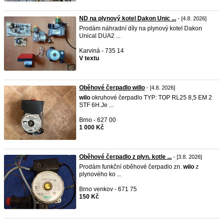
ND na plynový kotel Dakon Unic ...
- [4.8. 2026]
Prodám náhradní díly na plynový kotel Dakon
Unical DUA2 ...
Karviná - 735 14
V textu
Oběhové čerpadlo willo
- [4.8. 2026]
wilo
okruhové čerpadlo TYP: TOP RL25 8,5 EM 2
STF 6H.Je ...
Brno - 627 00
1 000 Kč
Oběhové čerpadlo z plyn. kotle ...
- [3.8. 2026]
Prodám funkční oběhové čerpadlo zn.
wilo
z
plynového ko ...
Brno venkov - 671 75
150 Kč