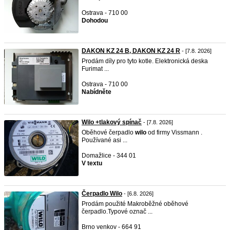
Ostrava - 710 00
Dohodou
DAKON KZ 24 B, DAKON KZ 24 R
- [7.8. 2026]
Prodám díly pro tyto kotle. Elektronická deska
Furimat ...
Ostrava - 710 00
Nabídněte
Wilo +tlakový spínač
- [7.8. 2026]
Oběhové čerpadlo
wilo
od firmy Vissmann .
Používané asi ...
Domažlice - 344 01
V textu
Čerpadlo Wilo
- [6.8. 2026]
Prodám použité Makroběžné oběhové
čerpadlo.Typové označ ...
Brno venkov - 664 91