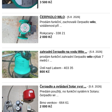
3 500 Kč
ČERPADLO WILO
- [5.8. 2026]
Prodám funkční, zachovalé čerpadlo
wilo
,
vzdálenost pří ...
Rokycany - 338 21
2 000 Kč
zahradní čerpadlo na vodu Wilo ...
- [5.8. 2026]
prodám funkční zahradní čerpadlo
wilo
výtlak 7
metrů i ...
Ústí nad Labem - 403 35
800 Kč
Čerpadlo a ovládaní Solar syst ...
- [5.8. 2026]
Predám použitý, no funkční systém k Solaru:
čerpadlo wi ...
Brno venkov - 664 61
2 000 Kč