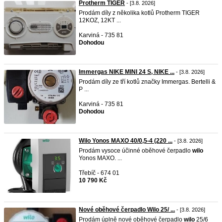
Protherm TIGER
- [3.8. 2026]
Prodám díly z několika kotlů Protherm TIGER
12KOZ, 12KT ...
Karviná - 735 81
Dohodou
Immergas NIKE MINI 24 S, NIKE ...
- [3.8. 2026]
Prodám díly ze tří kotlů značky Immergas. Bertelli &
P ...
Karviná - 735 81
Dohodou
Wilo Yonos MAXO 40/0,5-4 (220 ...
- [3.8. 2026]
Prodám vysoce účinné oběhové čerpadlo
wilo
Yonos MAXO. ...
Třebíč - 674 01
10 790 Kč
Nové oběhové čerpadlo Wilo 25/ ...
- [3.8. 2026]
Prodám úplně nové oběhové čerpadlo
wilo
25/6