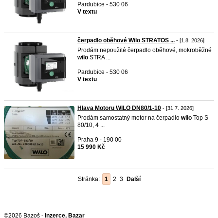
Pardubice - 530 06
V textu
čerpadlo oběhové Wilo STRATOS ...
- [1.8. 2026]
Prodám nepoužité čerpadlo oběhové, mokroběžné
wilo
STRA ...
Pardubice - 530 06
V textu
Hlava Motoru WILO DN80/1-10
- [31.7. 2026]
Prodám samostatný motor na čerpadlo
wilo
Top S
80/10, 4 ...
Praha 9 - 190 00
15 990 Kč
Stránka:
1
2
3
Další
©2026 Bazoš -
Inzerce, Bazar