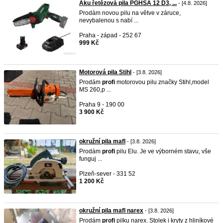
Aku řetězová pila PGHSA 12 D3, ...
- [4.8. 2026]
Prodám novou pilu na větve v záruce,
nevybalenou s nabí ...
Praha - západ - 252 67
999 Kč
Motorová pila Stihl
- [3.8. 2026]
Prodám
profi
motorovou pilu značky Stihl,model
MS 260,p ...
Praha 9 - 190 00
3 900 Kč
okružní pila mafl
- [3.8. 2026]
Prodám
profi
pilu Elu. Je ve výborném stavu, vše
funguj ...
Plzeň-sever - 331 52
1 200 Kč
okružní pila mafl narex
- [3.8. 2026]
Prodám
profi
pilku narex. Stolek i kryty z hliníkové