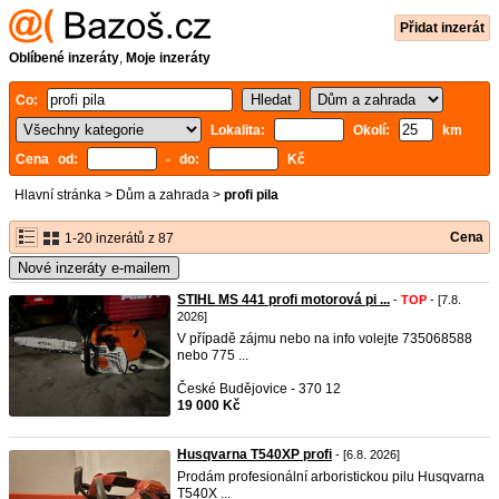
Přidat inzerát
Oblíbené inzeráty
,
Moje inzeráty
Co:
Lokalita:
Okolí:
km
Cena od:
- do:
Kč
Hlavní stránka
>
Dům a zahrada
>
profi pila
Cena
1-20 inzerátů z 87
Nové inzeráty e-mailem
STIHL MS 441 profi motorová pi ...
-
TOP
- [7.8.
2026]
V případě zájmu nebo na info volejte 735068588
nebo 775 ...
České Budějovice - 370 12
19 000 Kč
Husqvarna T540XP profi
- [6.8. 2026]
Prodám profesionální arboristickou pilu Husqvarna
T540X ...