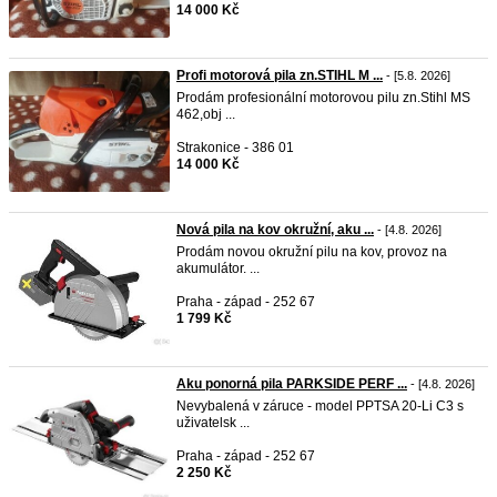
14 000 Kč
Profi motorová pila zn.STIHL M ...
- [5.8. 2026]
Prodám profesionální motorovou pilu zn.Stihl MS
462,obj ...
Strakonice - 386 01
14 000 Kč
Nová pila na kov okružní, aku ...
- [4.8. 2026]
Prodám novou okružní pilu na kov, provoz na
akumulátor. ...
Praha - západ - 252 67
1 799 Kč
Aku ponorná pila PARKSIDE PERF ...
- [4.8. 2026]
Nevybalená v záruce - model PPTSA 20-Li C3 s
uživatelsk ...
Praha - západ - 252 67
2 250 Kč