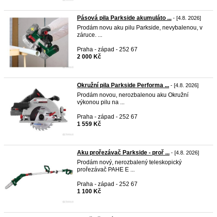
Pásová pila Parkside akumuláto ...
- [4.8. 2026]
Prodám novu aku pilu Parkside, nevybalenou, v
záruce. ...
Praha - západ - 252 67
2 000 Kč
Okružní pila Parkside Performa ...
- [4.8. 2026]
Prodám novou, nerozbalenou aku Okružní
výkonou pilu na ...
Praha - západ - 252 67
1 559 Kč
Aku prořezávač Parkside - proř ...
- [4.8. 2026]
Prodám nový, nerozbalený teleskopický
prořezávač PAHE E ...
Praha - západ - 252 67
1 100 Kč