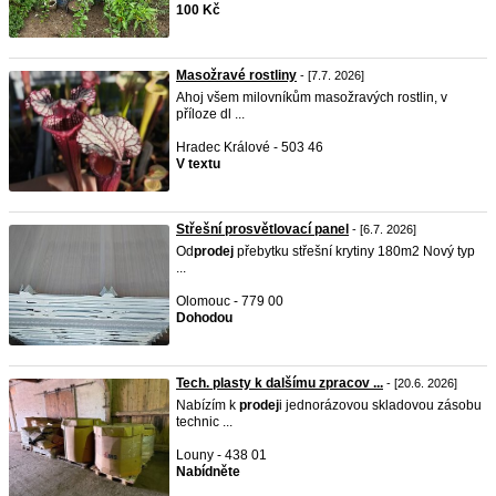
100 Kč
Masožravé rostliny
- [7.7. 2026]
Ahoj všem milovníkům masožravých rostlin, v
příloze dl ...
Hradec Králové - 503 46
V textu
Střešní prosvětlovací panel
- [6.7. 2026]
Od
prodej
přebytku střešní krytiny 180m2 Nový typ
...
Olomouc - 779 00
Dohodou
Tech. plasty k dalšímu zpracov ...
- [20.6. 2026]
Nabízím k
prodej
i jednorázovou skladovou zásobu
technic ...
Louny - 438 01
Nabídněte