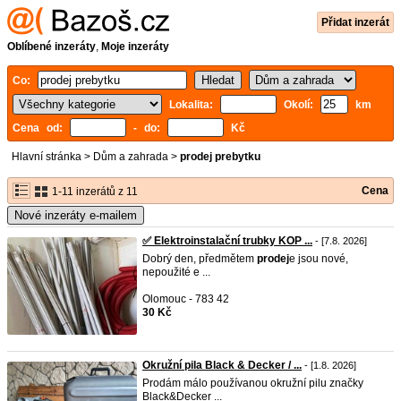
Přidat inzerát
Oblíbené inzeráty
,
Moje inzeráty
Co:
Lokalita:
Okolí:
km
Cena od:
- do:
Kč
Hlavní stránka
>
Dům a zahrada
>
prodej prebytku
Cena
1-11 inzerátů z 11
Nové inzeráty e-mailem
✅ Elektroinstalační trubky KOP ...
- [7.8. 2026]
Dobrý den, předmětem
prodej
e jsou nové,
nepoužité e ...
Olomouc - 783 42
30 Kč
Okružní pila Black & Decker / ...
- [1.8. 2026]
Prodám málo používanou okružní pilu značky
Black&Decker ...