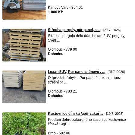
Karlovy Vary - 364 01
1 000 Kč
Střecha pergoly, půr panel, s ...
- [27.7. 2026]
Střecha, pergola dělá dům Lexan 2UV, pergoly,
Světl ...
Olomouc - 779 00
Dohodou
Lexan 2UV, Pur panel stěnové , ...
- [25.7. 2026]
Od
prodej
přebytku Pur panelů Lexan, trapéz
střešní pr ...
Olomouc - 783 21
Dohodou
Kustovnice čínská /goji- zakoř ...
- [19.7. 2026]
Prodám dobře zakořeněné sazenice kustovnice
čínské Goji ...
Brno - 602 00