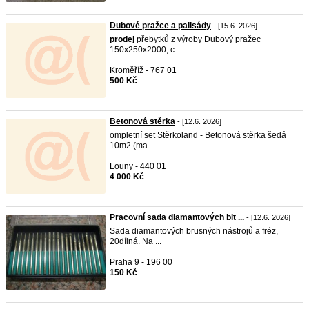
Dubové pražce a palisády
- [15.6. 2026]
prodej
přebytků z výroby Dubový pražec
150x250x2000, c ...
Kroměříž - 767 01
500 Kč
Betonová stěrka
- [12.6. 2026]
ompletní set Stěrkoland - Betonová stěrka šedá
10m2 (ma ...
Louny - 440 01
4 000 Kč
Pracovní sada diamantových bit ...
- [12.6. 2026]
Sada diamantových brusných nástrojů a fréz,
20dílná. Na ...
Praha 9 - 196 00
150 Kč