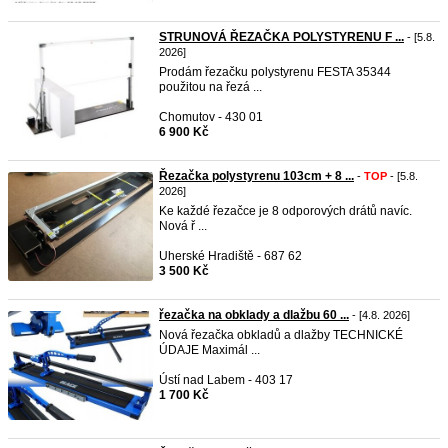
STRUNOVÁ ŘEZAČKA POLYSTYRENU F ...
- [5.8.
2026]
Prodám řezačku polystyrenu FESTA 35344
použitou na řezá ...
Chomutov - 430 01
6 900 Kč
Řezačka polystyrenu 103cm + 8 ...
-
TOP
- [5.8.
2026]
Ke každé řezačce je 8 odporových drátů navíc.
Nová ř ...
Uherské Hradiště - 687 62
3 500 Kč
řezačka na obklady a dlažbu 60 ...
- [4.8. 2026]
Nová řezačka obkladů a dlažby TECHNICKÉ
ÚDAJE Maximál ...
Ústí nad Labem - 403 17
1 700 Kč