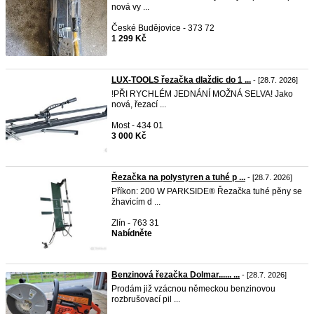
nová vy ...
České Budějovice - 373 72
1 299 Kč
LUX-TOOLS řezačka dlaždic do 1 ...
- [28.7. 2026]
!PŘI RYCHLÉM JEDNÁNÍ MOŽNÁ SELVA! Jako
nová, řezací ...
Most - 434 01
3 000 Kč
Řezačka na polystyren a tuhé p ...
- [28.7. 2026]
Příkon: 200 W PARKSIDE® Řezačka tuhé pěny se
žhavicím d ...
Zlín - 763 31
Nabídněte
Benzinová řezačka Dolmar...... ...
- [28.7. 2026]
Prodám již vzácnou německou benzinovou
rozbrušovací pil ...