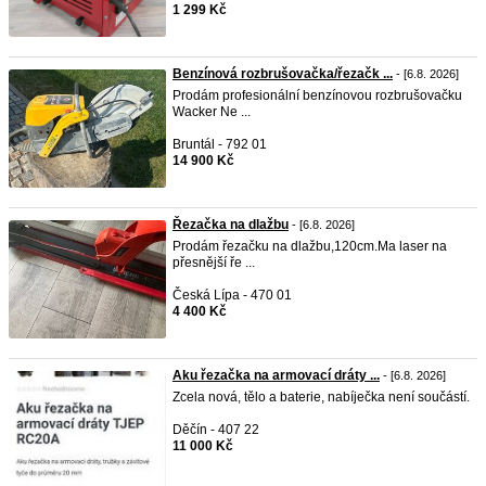
1 299 Kč
Benzínová rozbrušovačka/řezačk ...
- [6.8. 2026]
Prodám profesionální benzínovou rozbrušovačku
Wacker Ne ...
Bruntál - 792 01
14 900 Kč
Řezačka na dlažbu
- [6.8. 2026]
Prodám řezačku na dlažbu,120cm.Ma laser na
přesnější ře ...
Česká Lípa - 470 01
4 400 Kč
Aku řezačka na armovací dráty ...
- [6.8. 2026]
Zcela nová, tělo a baterie, nabíječka není součástí.
Děčín - 407 22
11 000 Kč