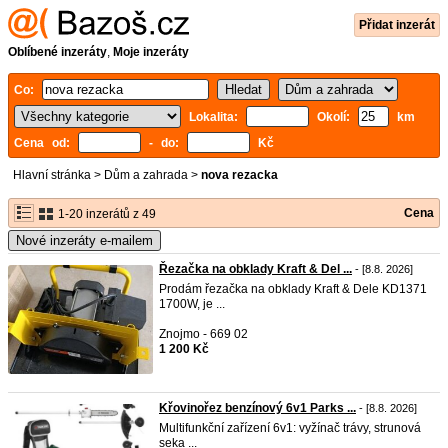
Přidat inzerát
Oblíbené inzeráty
,
Moje inzeráty
Co:
Lokalita:
Okolí:
km
Cena od:
- do:
Kč
Hlavní stránka
>
Dům a zahrada
>
nova rezacka
Cena
1-20 inzerátů z 49
Nové inzeráty e-mailem
Řezačka na obklady Kraft & Del ...
- [8.8. 2026]
Prodám řezačka na obklady Kraft & Dele KD1371
1700W, je ...
Znojmo - 669 02
1 200 Kč
Křovinořez benzínový 6v1 Parks ...
- [8.8. 2026]
Multifunkční zařízení 6v1: vyžínač trávy, strunová
seka ...