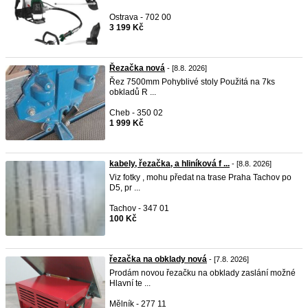
Ostrava - 702 00
3 199 Kč
Řezačka nová
- [8.8. 2026]
Řez 7500mm Pohyblivé stoly Použitá na 7ks
obkladů R ...
Cheb - 350 02
1 999 Kč
kabely, řezačka, a hliníková f ...
- [8.8. 2026]
Viz fotky , mohu předat na trase Praha Tachov po
D5, pr ...
Tachov - 347 01
100 Kč
řezačka na obklady nová
- [7.8. 2026]
Prodám novou řezačku na obklady zaslání možné
Hlavní te ...
Mělník - 277 11