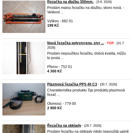
Řezačka na dlažbu 300mm.
- [3.8. 2026]
Prodám malou řezačku na dlažbu, skoro nová. -
Velikost ...
Vyškov - 682 01
199 Kč
Nová řezačka polystyrenu, styr ...
-
TOP
- [31.7.
2026]
Prodám nepoužitou řezačku, dobrá kvalita, můžu
to posla ...
Přerov - 752 01
4 300 Kč
Plazmová řezačka PPS 40 C3
- [30.7. 2026]
Charakteristika produktu Typ produktu:plazmová
řezač ...
Olomouc - 779 00
2 900 Kč
Řezačka na obklady
- [29.7. 2026]
Prodám řezačku na obklady nikdy nepoužitá uplně