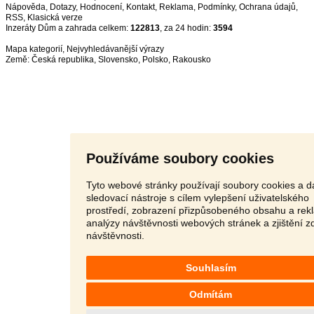
Nápověda
,
Dotazy
,
Hodnocení
,
Kontakt
,
Reklama
,
Podmínky
,
Ochrana údajů
,
RSS
,
Inzeráty Dům a zahrada celkem:
122813
, za 24 hodin:
3594
Mapa kategorií
,
Nejvyhledávanější výrazy
Země:
Česká republika
,
Slovensko
,
Polsko
,
Rakousko
Používáme soubory cookies
Tyto webové stránky používají soubory cookies a da
sledovací nástroje s cílem vylepšení uživatelského
prostředí, zobrazení přizpůsobeného obsahu a rek
analýzy návštěvnosti webových stránek a zjištění z
návštěvnosti.
Souhlasím
Odmítám