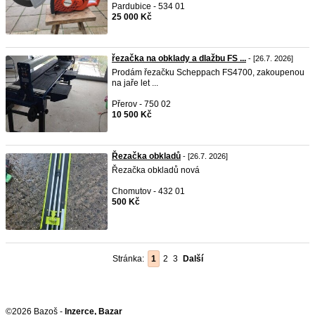
Pardubice - 534 01
25 000 Kč
řezačka na obklady a dlažbu FS ...
- [26.7. 2026]
Prodám řezačku Scheppach FS4700, zakoupenou
na jaře let ...
Přerov - 750 02
10 500 Kč
Řezačka obkladů
- [26.7. 2026]
Řezačka obkladů nová
Chomutov - 432 01
500 Kč
Stránka:
1
2
3
Další
©2026 Bazoš -
Inzerce, Bazar