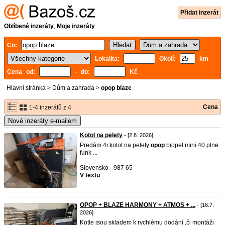
Přidat inzerát
Oblíbené inzeráty
,
Moje inzeráty
Co:
Lokalita:
Okolí:
km
Cena od:
- do:
Kč
Hlavní stránka
>
Dům a zahrada
>
opop blaze
Cena
1-4 inzerátů z 4
Nové inzeráty e-mailem
Kotol na pelety
- [2.8. 2026]
Predám 4r.kotol na pelety
opop
biopel mini 40.plne
funk ...
Slovensko - 987 65
V textu
OPOP + BLAZE HARMONY + ATMOS + ...
- [16.7.
2026]
Kotle jsou skladem k rychlému dodání ,či montáži