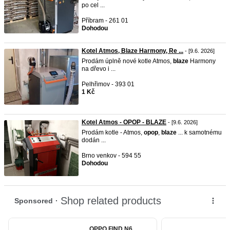
po cel ...
Příbram - 261 01
Dohodou
Kotel Atmos, Blaze Harmony, Re ...
- [9.6. 2026]
Prodám úplně nové kotle Atmos,
blaze
Harmony
na dřevo i ...
Pelhřimov - 393 01
1 Kč
Kotel Atmos - OPOP - BLAZE
- [9.6. 2026]
Prodám kotle - Atmos,
opop
,
blaze
... k samotnému
dodán ...
Brno venkov - 594 55
Dohodou