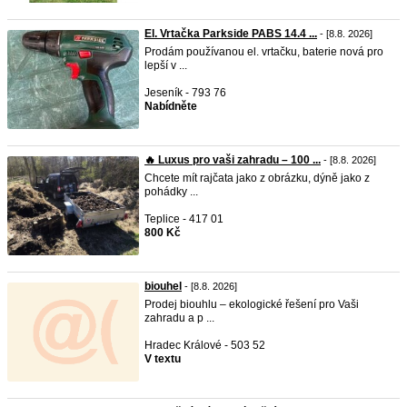
El. Vrtačka Parkside PABS 14.4 ...
- [8.8. 2026]
Prodám používanou el. vrtačku, baterie nová pro
lepší v ...
Jeseník - 793 76
Nabídněte
🔥 Luxus pro vaši zahradu – 100 ...
- [8.8. 2026]
Chcete mít rajčata jako z obrázku, dýně jako z
pohádky ...
Teplice - 417 01
800 Kč
biouhel
- [8.8. 2026]
Prodej biouhlu – ekologické řešení pro Vaši
zahradu a p ...
Hradec Králové - 503 52
V textu