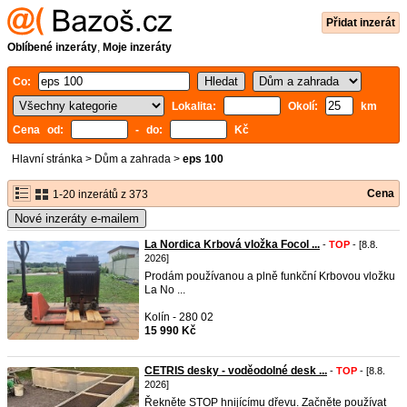
Přidat inzerát
Oblíbené inzeráty
,
Moje inzeráty
Co:
Lokalita:
Okolí:
km
Cena od:
- do:
Kč
Hlavní stránka
>
Dům a zahrada
>
eps 100
Cena
1-20 inzerátů z 373
Nové inzeráty e-mailem
La Nordica Krbová vložka Focol ...
-
TOP
- [8.8.
2026]
Prodám používanou a plně funkční Krbovou vložku
La No ...
Kolín - 280 02
15 990 Kč
CETRIS desky - voděodolné desk ...
-
TOP
- [8.8.
2026]
Řekněte STOP hnijícímu dřevu. Začněte používat