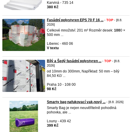
Karviná - 735 14
380 Kč
Fasádní polystyren EPS 70 F 16 ...
-
TOP
- [8.8.
2026]
Celkové množství: 201 m² Rozměr desek:
100
0 ×
500 mm ...
Liberec - 460 06
V textu
Bílý a Šedý fasádní polystyren ...
-
TOP
- [8.8.
2026]
od 10mm do 300mm, Například: 50 mm – bílý
84,50 Kč/ ...
Praha 10 - 108 00
98 Kč
Smarty bag nafukovací vak,nový ...
- [8.8. 2026]
Smarty Bag je nejen neuvěřitelně pohodlná
pohovka, ale ...
Louny - 439 42
399 Kč