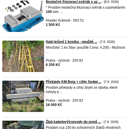
Neotočný frézovací svěrák s uz ...
- [8.8. 2026]
* Prodám neotočný frézovací svěrák s uzamykáním
100
mm. ...
Hradec Králové - 503 51
1 500 Kč
Haki lešení 1 kostka - použité ...
- [7.8. 2026]
Množství: 1 ks Stav: použité Cena: 4.200,- Možnost
...
Praha - východ - 250 82
6 200 Kč
Překlady KM Beta + cihly Sedwi ...
- [7.8. 2026]
Prodám překlady a cihly zbylé ze stavby, které
nebyly p ...
Praha - východ - 250 82
16 000 Kč
Žlab kabelový/rozvody do země ...
- [7.8. 2026]
Prodám cca 150 ks ochranných žlabů vhodných