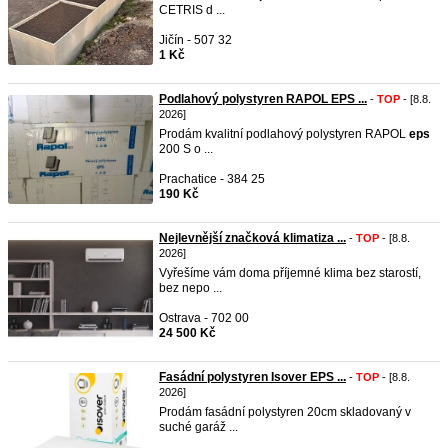
CETRIS d ...
Jičín - 507 32
1 Kč
Podlahový polystyren RAPOL EPS ...
-
TOP
- [8.8.
2026]
Prodám kvalitní podlahový polystyren RAPOL
eps
200 S o ...
Prachatice - 384 25
190 Kč
Nejlevnější značková klimatiza ...
-
TOP
- [8.8.
2026]
Vyřešíme vám doma příjemné klima bez starostí,
bez nepo ...
Ostrava - 702 00
24 500 Kč
Fasádní polystyren Isover EPS ...
-
TOP
- [8.8.
2026]
Prodám fasádní polystyren 20cm skladovaný v
suché garáž ...