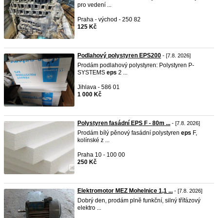
pro vedení ...
Praha - východ - 250 82
125 Kč
Podlahový polystyren EPS200
- [7.8. 2026]
Prodám podlahový polystyren: Polystyren P-
SYSTEMS
eps
2 ...
Jihlava - 586 01
1 000 Kč
Polystyren fasádní EPS F - 80m ...
- [7.8. 2026]
Prodám bílý pěnový fasádní polystyren
eps
F,
kolínské z ...
Praha 10 - 100 00
250 Kč
Elektromotor MEZ Mohelnice 1,1 ...
- [7.8. 2026]
Dobrý den, prodám plně funkční, silný třífázový
elektro ...