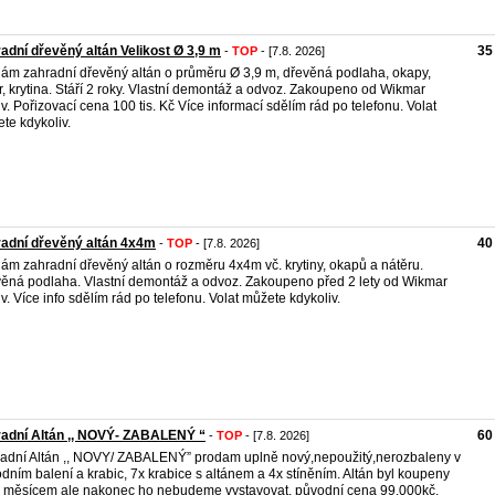
adní dřevěný altán Velikost Ø 3,9 m
35
-
TOP
- [7.8. 2026]
ám zahradní dřevěný altán o průměru Ø 3,9 m, dřevěná podlaha, okapy,
r, krytina. Stáří 2 roky. Vlastní demontáž a odvoz. Zakoupeno od Wikmar
v. Pořizovací cena 100 tis. Kč Více informací sdělím rád po telefonu. Volat
te kdykoliv.
adní dřevěný altán 4x4m
40
-
TOP
- [7.8. 2026]
ám zahradní dřevěný altán o rozměru 4x4m vč. krytiny, okapů a nátěru.
ěná podlaha. Vlastní demontáž a odvoz. Zakoupeno před 2 lety od Wikmar
v. Více info sdělím rád po telefonu. Volat můžete kdykoliv.
adní Altán ,, NOVÝ- ZABALENÝ “
60
-
TOP
- [7.8. 2026]
adní Altán ,, NOVY/ ZABALENÝ” prodam uplně nový,nepoužitý,nerozbaleny v
dním balení a krabic, 7x krabice s altánem a 4x stíněním. Altán byl koupeny
 měsícem ale nakonec ho nebudeme vystavovat, původní cena 99.000kč,