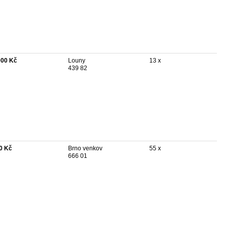
000 Kč
Louny
13 x
439 82
0 Kč
Brno venkov
55 x
666 01