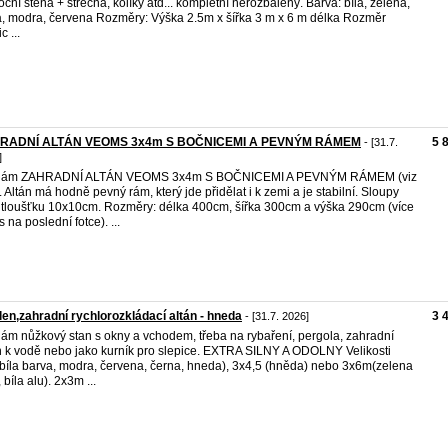
oční stěna + střecha, kolíky atd... kompletní nerozbalený. Barva: bíla, zelena,
, modra, červena Rozměry: Výška 2.5m x šířka 3 m x 6 m délka Rozměr
c ...
RADNÍ ALTÁN VEOMS 3x4m S BOČNICEMI A PEVNÝM RÁMEM
5 
- [31.7.
]
dám ZAHRADNÍ ALTÁN VEOMS 3x4m S BOČNICEMI A PEVNÝM RÁMEM (viz
). Altán má hodně pevný rám, který jde přidělat i k zemi a je stabilní. Sloupy
 tloušťku 10x10cm. Rozměry: délka 400cm, šířka 300cm a výška 290cm (více
 na poslední fotce). ...
len,zahradní rychlorozkládací altán - hneda
3 
- [31.7. 2026]
ám nůžkový stan s okny a vchodem, třeba na rybaření, pergola, zahradní
n k vodě nebo jako kurník pro slepice. EXTRA SILNY A ODOLNY Velikosti
bíla barva, modra, červena, černa, hneda), 3x4,5 (hněda) nebo 3x6m(zelena
 bíla alu). 2x3m ...