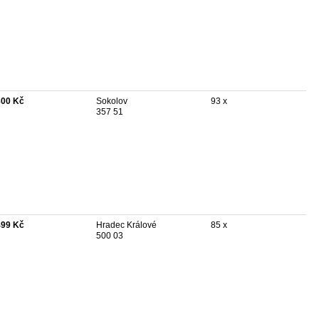
800 Kč
Sokolov
93 x
357 51
499 Kč
Hradec Králové
85 x
500 03