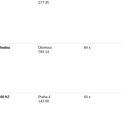
277 35
hodou
Olomouc
84 x
783 14
600 Kč
Praha 4
45 x
143 00