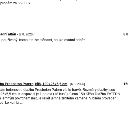
 prodám za 65.000k ...
adní altán
8 
- [7.8. 2026]
 používaný, kompletní se stěnami, pouze osobní odběr.
ba Presbeton Patern, bílá, 100x25x5,5 cm
15
- [6.8. 2026]
ám betonovou dlažbu Presbeton Patern v bílé barvě. Rozměry dlažby jsou
25x5,5 cm. K dispozici je 1 paleta (18 kusů). Cena 150 Kč/ks Dlažba PATERN
 jemným povrchem imituje reliéf jemně zrnitého kamene. V bílém provedení
odí ke kombi ...