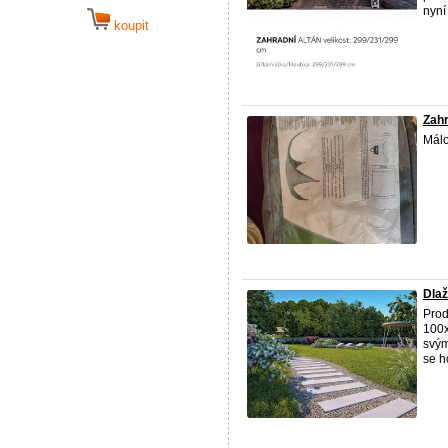
nyní
koupit
Zahr
Málo
Dlaž
Prod
100x
svým
se h