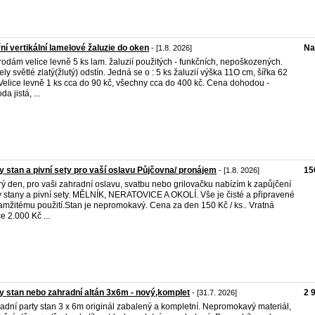
řní vertikální lamelové žaluzie do oken
Na
- [1.8. 2026]
odám velice levně 5 ks lam. žaluzií použitých - funkčních, nepoškozených.
ly světlé zlatý(žlutý) odstín. Jedná se o : 5 ks žaluzií výška 11O cm, šířka 62
Velice levně 1 ks cca do 90 kč, všechny cca do 400 kč. Cena dohodou -
a jistá, ...
y stan a pivní sety pro vaší oslavu Půjčovna/ pronájem
15
- [1.8. 2026]
ý den, pro vaši zahradní oslavu, svatbu nebo grilovačku nabízím k zapůjčení
y stany a pivní sety. MĚLNÍK, NERATOVICE A OKOLÍ. ​Vše je čisté a připravené
amžitému použití.Stan je nepromokavý. Cena za den 150 Kč / ks.. Vratná
e 2.000 Kč ...
y stan nebo zahradní altán 3x6m - nový,komplet
2 
- [31.7. 2026]
adní party stan 3 x 6m originál zabalený a kompletní. Nepromokavý materiál,