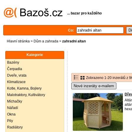
... bazar pro každého
Co:
Hlavní stránka
>
Dům a zahrada
>
zahradni altan
Kategorie
Bazény
Čerpadla
Dveře, vrata
Zobrazeno 1-20 inzerátů z 9
Klimatizace
Nové inzeráty e-mailem
Kotle, Kamna, Bojlery
Dřev
Malotraktory, Kultivátory
Altá
Míchačky
altá
Nářadí
hexa
Okna
Pily
Radiátory