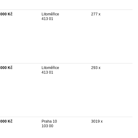
 000 Kč
Litoměřice
277 x
413 01
 000 Kč
Litoměřice
293 x
413 01
 000 Kč
Praha 10
3019 x
103 00