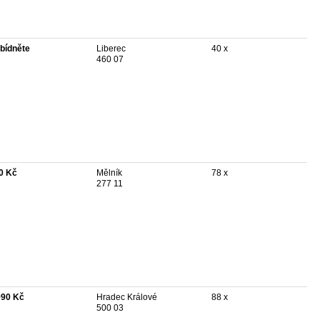
bídněte
Liberec
40 x
460 07
0 Kč
Mělník
78 x
277 11
990 Kč
Hradec Králové
88 x
500 03