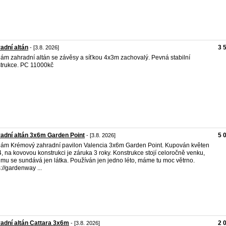
adní altán
3 
- [3.8. 2026]
ám zahradní altán se závěsy a síťkou 4x3m zachovalý. Pevná stabilní
trukce. PC 11000kč
adní altán 3x6m Garden Point
5 
- [3.8. 2026]
ám Krémový zahradní pavilon Valencia 3x6m Garden Point. Kupován květen
, na kovovou konstrukci je záruka 3 roky. Konstrukce stojí celoročně venku,
imu se sundává jen látka. Používán jen jedno léto, máme tu moc větrno.
s://gardenway ...
adní altán Cattara 3x6m
2 
- [3.8. 2026]