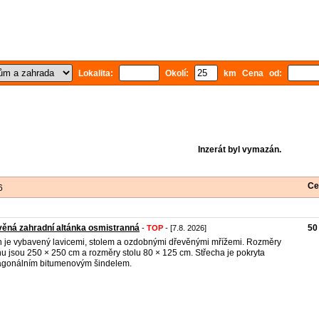
Lokalita:
Okolí:
km Cena od:
Inzerát byl vymazán.
Ce
6
ěná zahradní altánka osmistranná
50
-
TOP
- [7.8. 2026]
n je vybavený lavicemi, stolem a ozdobnými dřevěnými mřížemi. Rozměry
nu jsou 250 × 250 cm a rozměry stolu 80 × 125 cm. Střecha je pokryta
gonálním bitumenovým šindelem.