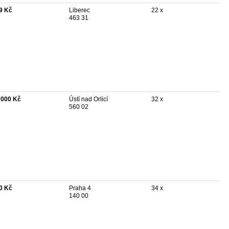
9 Kč
Liberec
22 x
463 31
 000 Kč
Ústí nad Orlicí
32 x
560 02
0 Kč
Praha 4
34 x
140 00