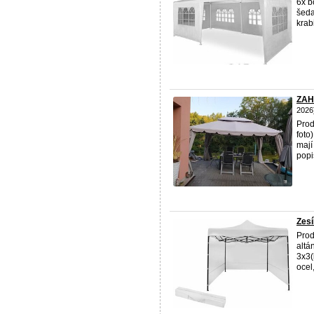
6x b
šeda
krabi
ZAH
2026
Pro
foto
mají
popis
Zesí
Prod
altá
3x3(
ocel,