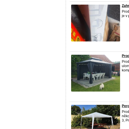
Zahr
Prod
je v
Prod
Prod
ulom
komp
Perg
Prod
něko
3, P