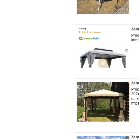
Zahr
Prod
kons
Zahr
Prod
2024
na z
http
Zahr