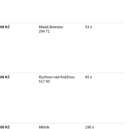
500 Kč
Mladá Boleslav
53 x
294 71
000 Kč
Rychnov nad Kněžnou
65 x
517 93
000 Kč
Mělník
190 x