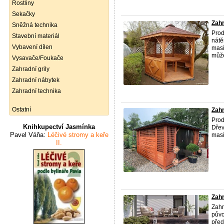
Rostliny
Sekačky
Zahr
Sněžná technika
Prod
Stavební materiál
nátě
Vybavení dílen
masi
může
Vysavače/Foukače
Zahradní grily
Zahradní nábytek
Zahradní technika
Ostatní
Zahr
Prod
Knihkupectví Jasmínka
Dřev
Pavel Váňa:
Léčivé stromy a keře
masi
II.
Zahr
Zahr
půvo
před