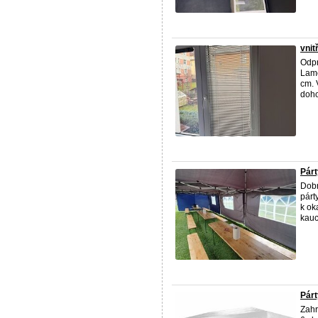
vnit
Odpr
Lame
cm. 
dohod
Párt
Dobr
párt
k ok
kauc
Párt
Zahr