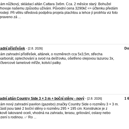
ám nůžkový, skládací altán Cattara 3x6m. Cca. 2 měsíce starý. Bohužel
hovuje našemu způsobu užíváni. Původní cena 3290kč => účtenku předám
prodeji. Při větru středová podpěra projela plachtou a lehce jí protrhla viz foto
praveno zá ...
adní přístřešek
Do
- [2.8. 2026]
ám zahradní přístřešek, altánek, o rozměrech cca 5x3,5m, střecha
karbonát, oplechování a svod na dešťovku, ošetřeno olejovou lazurou 3x,
čtvercové lamelové mříže, kotvící patky.
adní altán Country Side 3 × 3 m + boční stěny - nový
1 
- [2.8. 2026]
ám nový zahradní pavilon (gazebo) značky Country Side o rozměru 3 × 3 m.
ástí jsou také 2 boční stěny o rozměru 295 × 195 cm. Konstrukce je z
kově lakované oceli, vhodná na zahradu, terasu, grilování, oslavy nebo
zení s rodinou. ✅ Ro ...