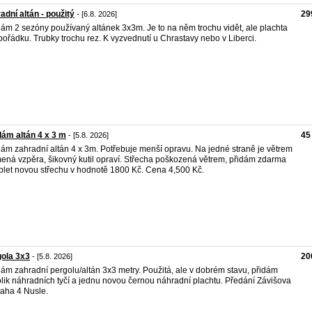
adní altán - použitý
29
- [6.8. 2026]
ám 2 sezóny používaný altánek 3x3m. Je to na něm trochu vidět, ale plachta
 pořádku. Trubky trochu rez. K vyzvednutí u Chrastavy nebo v Liberci.
ám altán 4 x 3 m
45
- [5.8. 2026]
ám zahradní altán 4 x 3m. Potřebuje menší opravu. Na jedné straně je větrem
ená vzpěra, šikovný kutil opraví. Střecha poškozená větrem, přidám zdarma
let novou střechu v hodnotě 1800 Kč. Cena 4,500 Kč.
ola 3x3
20
- [5.8. 2026]
ám zahradní pergolu/altán 3x3 metry. Použitá, ale v dobrém stavu, přidám
lik náhradních tyčí a jednu novou černou náhradní plachtu. Předání Závišova
raha 4 Nusle.