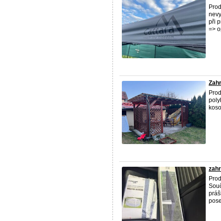
Prod
nevy
při 
=> o
Zahr
Prod
poly
koso
zahr
Prod
Souč
práš
pose