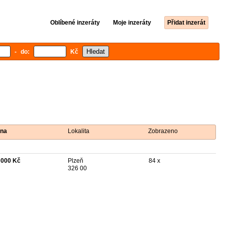
Oblíbené inzeráty
Moje inzeráty
Přidat inzerát
- do:
Kč
na
Lokalita
Zobrazeno
 000 Kč
Plzeň
84 x
326 00