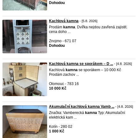
Dohodou
Kachlová kamna
- [5.8. 2026]
Prodám
kamna
. Dvířka nejdou zavřená zajistit.
cena doho ...
Znojmo - 671 07
Dohodou
Kachlová kamna se sporákem – D ...
- [4.8. 2026]
Kachlová
kamna
se sporákem – 10 000 Kč
Prodám zachov ...
Olomouc - 783 16
10 000 Kč
Akumulační kachlová kamna Vamb ...
- [4.8. 2026]
Značka: Vamberecká
kamna
Typ: Akumulační
elektrická kam ...
Kolín - 280 02
1 000 Kč