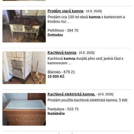
Prodám stará kamna
- [4.8. 2026]
Prodám cca 100 let stará
kamna
s kamencem a
troubou roz ...
Pelhřimov - 394 70
Dohodou
Kachlová kamna
- [4.8. 2026]
Kachlová
kamna
dvojitá přes zeď, jedná část s
kamnovcem ...
Blansko - 679 21
10 000 Kč
Kachlová elektrická kamna.
- [4.8. 2026]
Prodám použita kachlová elektrická kamna. 5 kW.
Pardubice - 533 75
Nabídněte