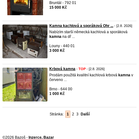
Bruntál - 792 01
15 000 Kč
Kamna kachlová a sporáková Ohr ...
- [2.8. 2026]
Nabízím starší německá kachlová a sporáková
kamna
na dř ...
Louny - 440 01
3 000 Kč
Krbová kamna
-
TOP
- [2.8. 2026]
Prodám použitá kvalitní kachlová krbová
kamna
v
červeno ...
Brno - 644 00
1 000 Kč
Stránka:
1
2
3
Další
©2026 Bazoš -
Inzerce, Bazar