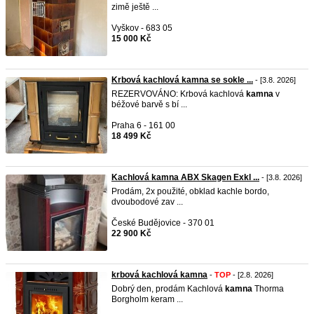
zimě ještě ...
Vyškov - 683 05
15 000 Kč
Krbová kachlová kamna se sokle ...
- [3.8. 2026]
REZERVOVÁNO: Krbová kachlová
kamna
v
béžové barvě s bí ...
Praha 6 - 161 00
18 499 Kč
Kachlová kamna ABX Skagen Exkl ...
- [3.8. 2026]
Prodám, 2x použité, obklad kachle bordo,
dvoubodové zav ...
České Budějovice - 370 01
22 900 Kč
krbová kachlová kamna
-
TOP
- [2.8. 2026]
Dobrý den, prodám Kachlová
kamna
Thorma
Borgholm keram ...