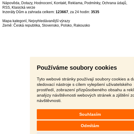
Nápověda
,
Dotazy
,
Hodnocení
,
Kontakt
,
Reklama
,
Podmínky
,
Ochrana údajů
,
RSS
,
Inzeráty Dům a zahrada celkem:
123667
, za 24 hodin:
3535
Mapa kategorií
,
Nejvyhledávanější výrazy
Země:
Česká republika
,
Slovensko
,
Polsko
,
Rakousko
Používáme soubory cookies
Tyto webové stránky používají soubory cookies a da
sledovací nástroje s cílem vylepšení uživatelského
prostředí, zobrazení přizpůsobeného obsahu a rek
analýzy návštěvnosti webových stránek a zjištění z
návštěvnosti.
Souhlasím
Odmítám