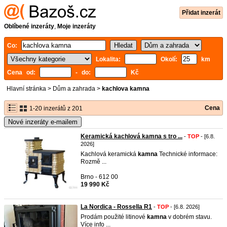
Přidat inzerát
Oblíbené inzeráty
,
Moje inzeráty
Co:
Lokalita:
Okolí:
km
Cena od:
- do:
Kč
Hlavní stránka
>
Dům a zahrada
>
kachlova kamna
Cena
1-20 inzerátů z 201
Nové inzeráty e-mailem
Keramická kachlová kamna s tro ...
-
TOP
- [6.8.
2026]
Kachlová keramická
kamna
Technické informace:
Rozmě ...
Brno - 612 00
19 990 Kč
La Nordica - Rossella R1
-
TOP
- [6.8. 2026]
Prodám použité litinové
kamna
v dobrém stavu.
Více info ...