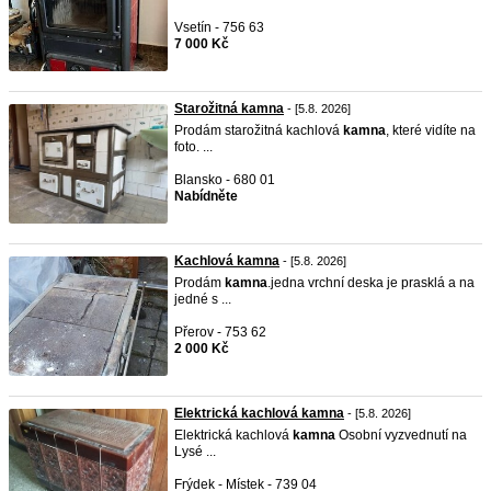
Vsetín - 756 63
7 000 Kč
Starožitná kamna
- [5.8. 2026]
Prodám starožitná kachlová
kamna
, které vidíte na
foto. ...
Blansko - 680 01
Nabídněte
Kachlová kamna
- [5.8. 2026]
Prodám
kamna
.jedna vrchní deska je prasklá a na
jedné s ...
Přerov - 753 62
2 000 Kč
Elektrická kachlová kamna
- [5.8. 2026]
Elektrická kachlová
kamna
Osobní vyzvednutí na
Lysé ...
Frýdek - Místek - 739 04