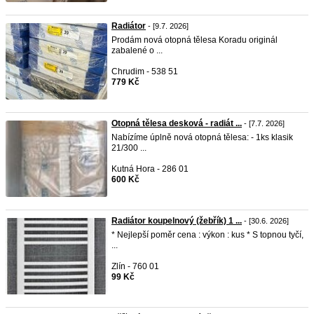
Radiátor
- [9.7. 2026]
Prodám nová otopná tělesa Koradu originál
zabalené o ...
Chrudim - 538 51
779 Kč
Otopná tělesa desková - radiát ...
- [7.7. 2026]
Nabízíme úplně nová otopná tělesa: - 1ks klasik
21/300 ...
Kutná Hora - 286 01
600 Kč
Radiátor koupelnový (žebřík) 1 ...
- [30.6. 2026]
* Nejlepší poměr cena : výkon : kus * S topnou tyčí,
...
Zlín - 760 01
99 Kč