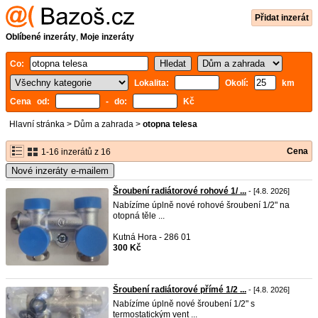
Přidat inzerát
Oblíbené inzeráty
,
Moje inzeráty
Co:
Lokalita:
Okolí:
km
Cena od:
- do:
Kč
Hlavní stránka
>
Dům a zahrada
>
otopna telesa
Cena
1-16 inzerátů z 16
Nové inzeráty e-mailem
Šroubení radiátorové rohové 1/ ...
- [4.8. 2026]
Nabízíme úplně nové rohové šroubení 1/2" na
otopná těle ...
Kutná Hora - 286 01
300 Kč
Šroubení radiátorové přímé 1/2 ...
- [4.8. 2026]
Nabízíme úplně nové šroubení 1/2" s
termostatickým vent ...