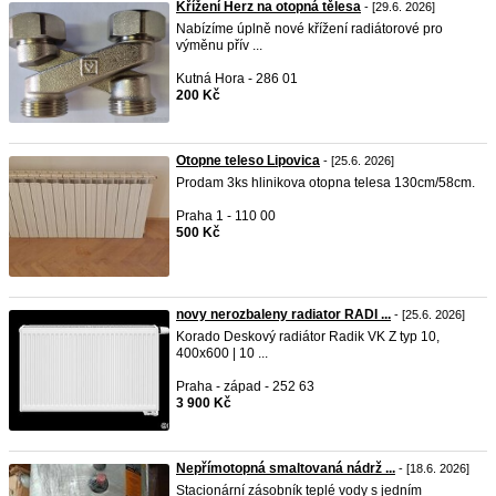
Křížení Herz na otopná tělesa
- [29.6. 2026]
Nabízíme úplně nové křížení radiátorové pro
výměnu přív ...
Kutná Hora - 286 01
200 Kč
Otopne teleso Lipovica
- [25.6. 2026]
Prodam 3ks hlinikova otopna telesa 130cm/58cm.
Praha 1 - 110 00
500 Kč
novy nerozbaleny radiator RADI ...
- [25.6. 2026]
Korado Deskový radiátor Radik VK Z typ 10,
400x600 | 10 ...
Praha - západ - 252 63
3 900 Kč
Nepřímotopná smaltovaná nádrž ...
- [18.6. 2026]
Stacionární zásobník teplé vody s jedním