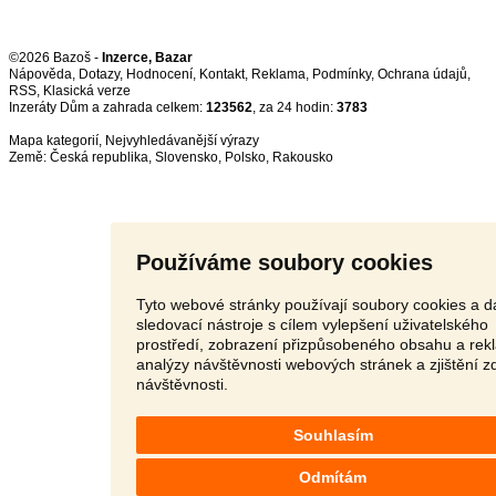
©2026 Bazoš -
Inzerce, Bazar
Nápověda
,
Dotazy
,
Hodnocení
,
Kontakt
,
Reklama
,
Podmínky
,
Ochrana údajů
,
RSS
,
Inzeráty Dům a zahrada celkem:
123562
, za 24 hodin:
3783
Mapa kategorií
,
Nejvyhledávanější výrazy
Země:
Česká republika
,
Slovensko
,
Polsko
,
Rakousko
Používáme soubory cookies
Tyto webové stránky používají soubory cookies a da
sledovací nástroje s cílem vylepšení uživatelského
prostředí, zobrazení přizpůsobeného obsahu a rek
analýzy návštěvnosti webových stránek a zjištění z
návštěvnosti.
Souhlasím
Odmítám