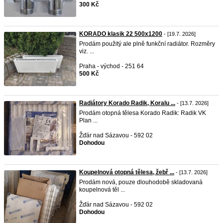
300 Kč
KORADO klasik 22 500x1200
- [19.7. 2026]
Prodám použitý ale plně funkční radiátor. Rozměry
viz. ...
Praha - východ - 251 64
500 Kč
Radiátory Korado Radik, Koralu ...
- [13.7. 2026]
Prodám otopná tělesa Korado Radik: Radik VK
Plan ...
Žďár nad Sázavou - 592 02
Dohodou
Koupelnová otopná tělesa, žebř ...
- [13.7. 2026]
Prodám nová, pouze dlouhodobě skladovaná
koupelnová těl ...
Žďár nad Sázavou - 592 02
Dohodou