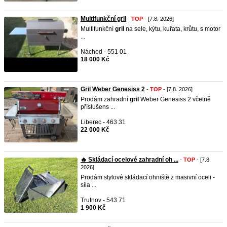
Multifunkční gril
-
TOP
- [7.8. 2026]
Multifunkční
gril
na sele, kýtu, kuřata, krůtu, s motor
...
Náchod - 551 01
18 000 Kč
Gril Weber Genesiss 2
-
TOP
- [7.8. 2026]
Prodám zahradní
gril
Weber Genesiss 2 včetně
příslušens ...
Liberec - 463 31
22 000 Kč
🔥 Skládací ocelové zahradní oh ...
-
TOP
- [7.8.
2026]
Prodám stylové skládací ohniště z masivní oceli -
síla ...
Trutnov - 543 71
1 900 Kč