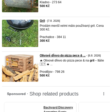
Kladno - 273 64
500 Kč
Gril
- [7.8. 2026]
Prodám menší velmi málo používaný gril. Cena
300 Kč.
Prachatice - 384 11
300 Kč
Olivové dřevo do pizza pece & ...
- [6.8. 2026]
🔥 Olivové dřevo do pizza pece & na
gril
– Itálie
🇮🇹 🔥 ...
Prostějov - 798 26
500 Kč