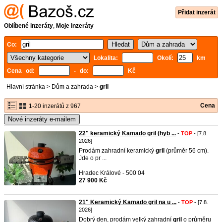
Přidat inzerát
Oblíbené inzeráty
,
Moje inzeráty
Co:
Lokalita:
Okolí:
km
Cena od:
- do:
Kč
Hlavní stránka
>
Dům a zahrada
>
gril
Cena
1-20 inzerátů z 967
Nové inzeráty e-mailem
22" keramický Kamado gril (hyb ...
-
TOP
- [7.8.
2026]
Prodám zahradní keramický
gril
(průměr 56 cm).
Jde o pr ...
Hradec Králové - 500 04
27 900 Kč
21" Keramický Kamado gril na u ...
-
TOP
- [7.8.
2026]
Dobrý den, prodám velký zahradní
gril
o průměru