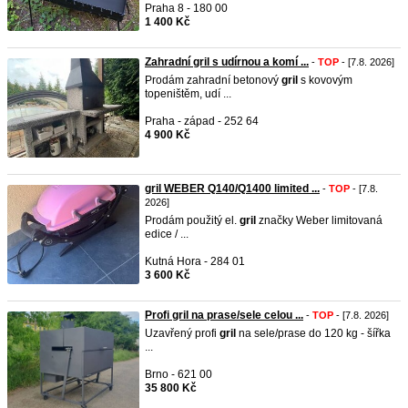
Praha 8 - 180 00
1 400 Kč
Zahradní gril s udírnou a komí ...
-
TOP
- [7.8. 2026]
Prodám zahradní betonový
gril
s kovovým
topeništěm, udí ...
Praha - západ - 252 64
4 900 Kč
gril WEBER Q140/Q1400 limited ...
-
TOP
- [7.8.
2026]
Prodám použitý el.
gril
značky Weber limitovaná
edice / ...
Kutná Hora - 284 01
3 600 Kč
Profi gril na prase/sele celou ...
-
TOP
- [7.8. 2026]
Uzavřený profi
gril
na sele/prase do 120 kg - šířka
...
Brno - 621 00
35 800 Kč