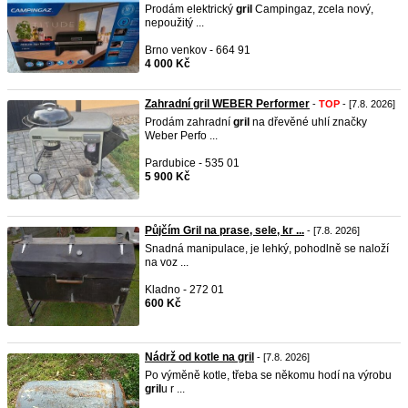
Prodám elektrický
gril
Campingaz, zcela nový,
nepoužitý ...
Brno venkov - 664 91
4 000 Kč
Zahradní gril WEBER Performer
-
TOP
- [7.8. 2026]
Prodám zahradní
gril
na dřevěné uhlí značky
Weber Perfo ...
Pardubice - 535 01
5 900 Kč
Půjčím Gril na prase, sele, kr ...
- [7.8. 2026]
Snadná manipulace, je lehký, pohodlně se naloží
na voz ...
Kladno - 272 01
600 Kč
Nádrž od kotle na gril
- [7.8. 2026]
Po výměně kotle, třeba se někomu hodí na výrobu
gril
u r ...