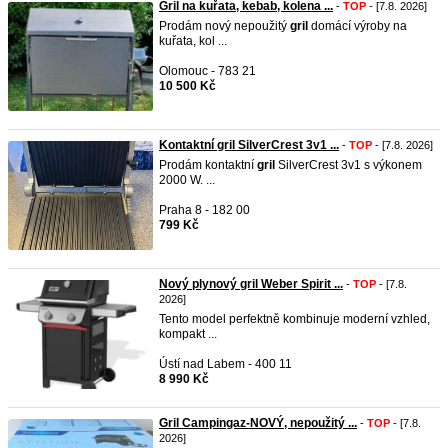
Gril na kuřata, kebab, kolena ...
-
TOP
- [7.8. 2026]
Prodám nový nepoužitý
gril
domácí výroby na
kuřata, kol ...
Olomouc - 783 21
10 500 Kč
Kontaktní gril SilverCrest 3v1 ...
-
TOP
- [7.8. 2026]
Prodám kontaktní
gril
SilverCrest 3v1 s výkonem
2000 W. ...
Praha 8 - 182 00
799 Kč
Nový plynový gril Weber Spirit ...
-
TOP
- [7.8.
2026]
Tento model perfektně kombinuje moderní vzhled,
kompakt ...
Ústí nad Labem - 400 11
8 990 Kč
Gril Campingaz-NOVÝ, nepoužitý ...
-
TOP
- [7.8.
2026]