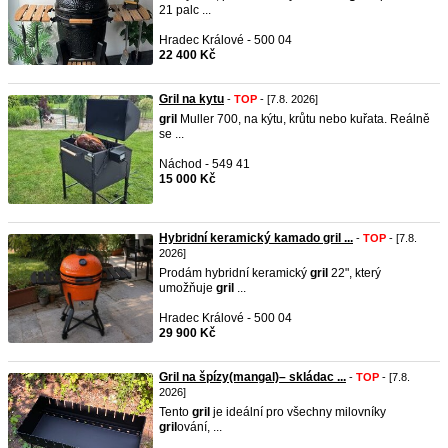
21 palc ...
Hradec Králové - 500 04
22 400 Kč
Gril na kytu
-
TOP
- [7.8. 2026]
gril
Muller 700, na kýtu, krůtu nebo kuřata. Reálně
se ...
Náchod - 549 41
15 000 Kč
Hybridní keramický kamado gril ...
-
TOP
- [7.8.
2026]
Prodám hybridní keramický
gril
22", který
umožňuje
gril
...
Hradec Králové - 500 04
29 900 Kč
Gril na špízy(mangal)– skládac ...
-
TOP
- [7.8.
2026]
Tento
gril
je ideální pro všechny milovníky
gril
ování, ...