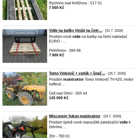
Rychnov nad Kněžnou - 517 01
7 000 Kč
Vidle na balíky (hnůj) na čeln ...
- [31.7. 2026]
Prodám nové
vidle
na balíky na čelní nakladač
EURO - ...
Pelhřimov - 394 68
7 900 Kč
Tomo Vinkovič + valník + špalí ...
- [25.7. 2026]
Prodám
malotraktor
Tomo Vinkovič TV-420, motor
naftový ...
Ústí nad Orlicí - 565 44
145 000 Kč
Wisconsin Yukon malotraktor
- [24.7. 2026]
Prodám úplně nové nepoužité paletizační
vidle
k
čelnímu ...
Zlín - 760 01