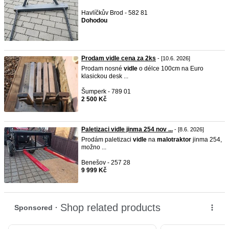
Havlíčkův Brod - 582 81
Dohodou
Prodam vidle cena za 2ks
- [10.6. 2026]
Prodam nosné
vidle
o délce 100cm na Euro
klasickou desk ...
Šumperk - 789 01
2 500 Kč
Paletizaci vidle jinma 254 nov ...
- [8.6. 2026]
Prodám paletizaci
vidle
na
malotraktor
jinma 254,
možno ...
Benešov - 257 28
9 999 Kč