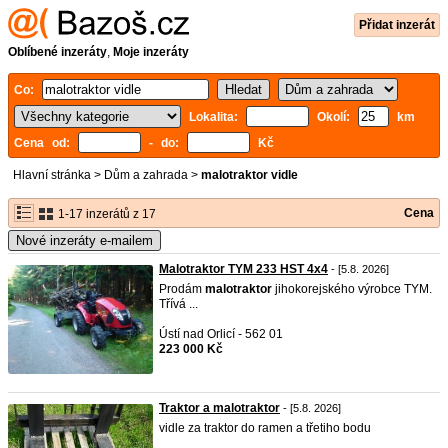
Přidat inzerát
Oblíbené inzeráty
,
Moje inzeráty
Co:
Lokalita:
Okolí:
km
Cena od:
- do:
Kč
Hlavní stránka
>
Dům a zahrada
>
malotraktor vidle
Cena
1-17 inzerátů z 17
Nové inzeráty e-mailem
Malotraktor TYM 233 HST 4x4
- [5.8. 2026]
Prodám
malotraktor
jihokorejského výrobce TYM.
Třívá ...
Ústí nad Orlicí - 562 01
223 000 Kč
Traktor a malotraktor
- [5.8. 2026]
vidle za traktor do ramen a třetiho bodu