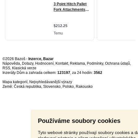
©2026 Bazoš -
Inzerce, Bazar
Nápověda
,
Dotazy
,
Hodnocení
,
Kontakt
,
Reklama
,
Podmínky
,
Ochrana údajů
,
RSS
,
Inzeráty Dům a zahrada celkem:
123197
, za 24 hodin:
3562
Mapa kategorií
,
Nejvyhledávanější výrazy
Země:
Česká republika
,
Slovensko
,
Polsko
,
Rakousko
Používáme soubory cookies
Tyto webové stránky používají soubory cookies a da
sledovací nástroje s cílem vylepšení uživatelského