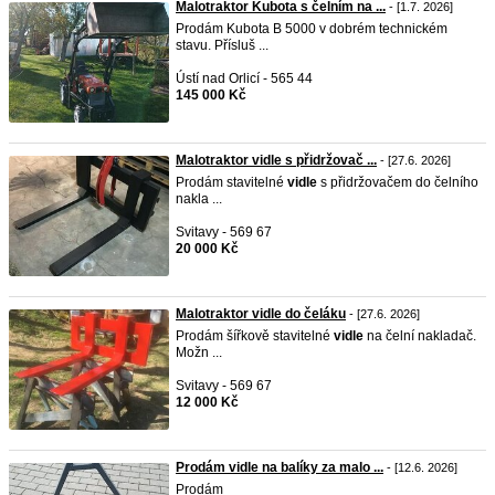
Malotraktor Kubota s čelním na ...
- [1.7. 2026]
Prodám Kubota B 5000 v dobrém technickém
stavu. Přísluš ...
Ústí nad Orlicí - 565 44
145 000 Kč
Malotraktor vidle s přidržovač ...
- [27.6. 2026]
Prodám stavitelné
vidle
s přidržovačem do čelního
nakla ...
Svitavy - 569 67
20 000 Kč
Malotraktor vidle do čeláku
- [27.6. 2026]
Prodám šířkově stavitelné
vidle
na čelní nakladač.
Možn ...
Svitavy - 569 67
12 000 Kč
Prodám vidle na balíky za malo ...
- [12.6. 2026]
Prodám