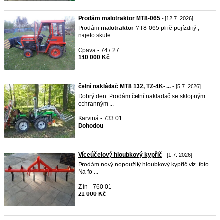
Prodám malotraktor MT8-065
- [12.7. 2026]
Prodám
malotraktor
MT8-065 plně pojízdný ,
najeto skute ...
Opava - 747 27
140 000 Kč
čelní nakládač MT8 132, TZ-4K- ...
- [5.7. 2026]
Dobrý den. Prodám čelní nakladač se sklopným
ochranným ...
Karviná - 733 01
Dohodou
Víceúčelový hloubkový kypřič
- [1.7. 2026]
Prodám nový nepoužitý hloubkový kypřič viz. foto.
Na fo ...
Zlín - 760 01
21 000 Kč