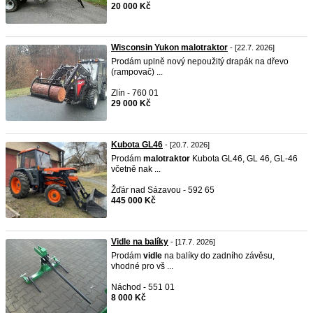
20 000 Kč
Wisconsin Yukon malotraktor
- [22.7. 2026]
Prodám uplně nový nepoužitý drapák na dřevo
(rampovač) ...
Zlín - 760 01
29 000 Kč
Kubota GL46
- [20.7. 2026]
Prodám
malotraktor
Kubota GL46, GL 46, GL-46
včetně nak ...
Žďár nad Sázavou - 592 65
445 000 Kč
Vidle na balíky
- [17.7. 2026]
Prodám
vidle
na balíky do zadního závěsu,
vhodné pro vš ...
Náchod - 551 01
8 000 Kč