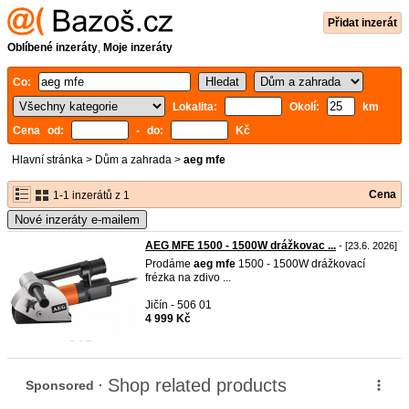
Přidat inzerát
Oblíbené inzeráty
,
Moje inzeráty
Co:
Lokalita:
Okolí:
km
Cena od:
- do:
Kč
Hlavní stránka
>
Dům a zahrada
>
aeg mfe
Cena
1-1 inzerátů z 1
Nové inzeráty e-mailem
AEG MFE 1500 - 1500W drážkovac ...
- [23.6. 2026]
Prodáme
aeg
mfe
1500 - 1500W drážkovací
frézka na zdivo ...
Jičín - 506 01
4 999 Kč