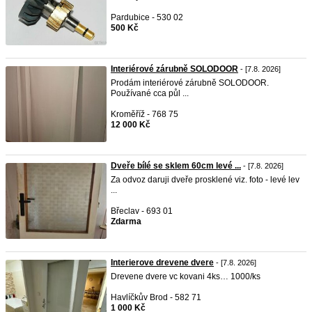
Pardubice - 530 02
500 Kč
Interiérové zárubně SOLODOOR
- [7.8. 2026]
Prodám interiérové zárubně SOLODOOR.
Používané cca půl ...
Kroměříž - 768 75
12 000 Kč
Dveře bílé se sklem 60cm levé ...
- [7.8. 2026]
Za odvoz daruji dveře prosklené viz. foto - levé lev
...
Břeclav - 693 01
Zdarma
Interierove drevene dvere
- [7.8. 2026]
Drevene dvere vc kovani 4ks… 1000/ks
Havlíčkův Brod - 582 71
1 000 Kč