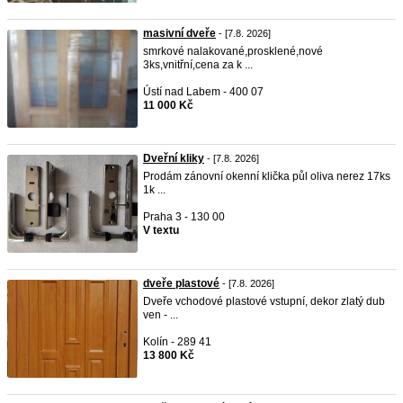
masivní dveře
- [7.8. 2026]
smrkové nalakované,prosklené,nové
3ks,vnitřní,cena za k ...
Ústí nad Labem - 400 07
11 000 Kč
Dveřní kliky
- [7.8. 2026]
Prodám zánovní okenní klička půl oliva nerez 17ks
1k ...
Praha 3 - 130 00
V textu
dveře plastové
- [7.8. 2026]
Dveře vchodové plastové vstupní, dekor zlatý dub
ven - ...
Kolín - 289 41
13 800 Kč