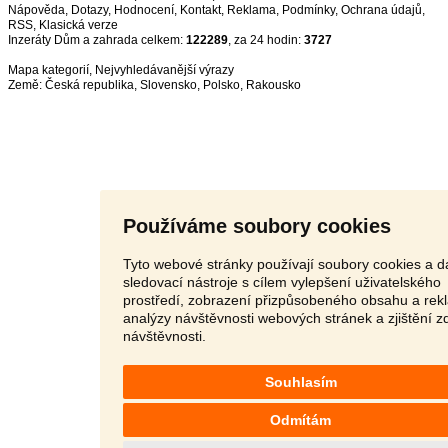
Nápověda
,
Dotazy
,
Hodnocení
,
Kontakt
,
Reklama
,
Podmínky
,
Ochrana údajů
,
RSS
,
Inzeráty Dům a zahrada celkem:
122289
, za 24 hodin:
3727
Mapa kategorií
,
Nejvyhledávanější výrazy
Země:
Česká republika
,
Slovensko
,
Polsko
,
Rakousko
Používáme soubory cookies
Tyto webové stránky používají soubory cookies a da
sledovací nástroje s cílem vylepšení uživatelského
prostředí, zobrazení přizpůsobeného obsahu a rek
analýzy návštěvnosti webových stránek a zjištění z
návštěvnosti.
Souhlasím
Odmítám