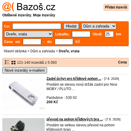
Přidat inzerát
Oblíbené inzeráty
,
Moje inzeráty
Co:
Lokalita:
Okolí:
km
Cena od:
- do:
Kč
Hlavní stránka
>
Dům a zahrada
>
Dveře, vrata
Cena
121-140 inzerátů z 5 093
Nové inzeráty e-mailem
Zadní úchyt pro křídlové pohon ...
- [7.8. 2026]
Prodám se slevou nový držák zadní pro Nice
MOBY / PLUTO ...
Pardubice - 530 02
200 Kč
převod na pohon křídlových bra ...
- [7.8. 2026]
Prodám se velkou slevou převod na pohon
křídlových bran ...