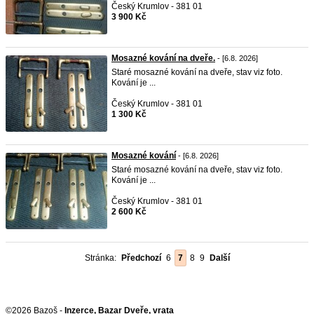
Český Krumlov - 381 01
3 900 Kč
Mosazné kování na dveře.
- [6.8. 2026]
Staré mosazné kování na dveře, stav viz foto.
Kování je ...
Český Krumlov - 381 01
1 300 Kč
Mosazné kování
- [6.8. 2026]
Staré mosazné kování na dveře, stav viz foto.
Kování je ...
Český Krumlov - 381 01
2 600 Kč
Stránka:
Předchozí
6
7
8
9
Další
©2026 Bazoš -
Inzerce, Bazar Dveře, vrata