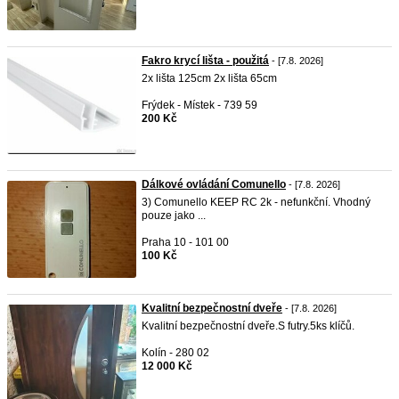
Fakro krycí lišta - použitá
- [7.8. 2026]
2x lišta 125cm 2x lišta 65cm
Frýdek - Místek - 739 59
200 Kč
Dálkové ovládání Comunello
- [7.8. 2026]
3) Comunello KEEP RC 2k - nefunkční. Vhodný
pouze jako ...
Praha 10 - 101 00
100 Kč
Kvalitní bezpečnostní dveře
- [7.8. 2026]
Kvalitní bezpečnostní dveře.S futry.5ks klíčů.
Kolín - 280 02
12 000 Kč