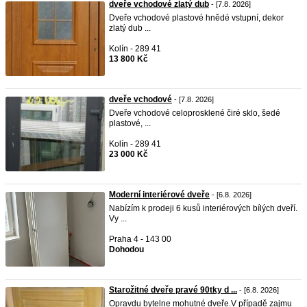
dveře vchodové zlatý dub
- [7.8. 2026]
Dveře vchodové plastové hnědé vstupní, dekor
zlatý dub ...
Kolín - 289 41
13 800 Kč
dveře vchodové
- [7.8. 2026]
Dveře vchodové celoprosklené čiré sklo, šedé
plastové, ...
Kolín - 289 41
23 000 Kč
Moderní interiérové dveře
- [6.8. 2026]
Nabízím k prodeji 6 kusů interiérových bílých dveří.
Vy ...
Praha 4 - 143 00
Dohodou
Starožitné dveře pravé 90tky d ...
- [6.8. 2026]
Opravdu bytelne mohutné dveře.V případě zajmu