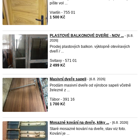
pište vol ...
Vsetín - 755 01
1 500 Kč
PLASTOVÉ BALKONOVÉ DVEŘE - NOV ...
- [6.8.
2026]
Prodej plastových balkon. výklopně otevíravých
dveří / ...
Svitavy - 571 01
2 499 Kč
Masivní dveře sapeli
- [6.8. 2026]
Prodám masivní dveře od výrobce sapeli včetně
železné z ...
Tábor - 391 16
1 700 Kč
Mosazné kování na dveře, kliky ...
- [6.8. 2026]
Staré mosazné kování na dveře, stav viz foto.
Kování je ...